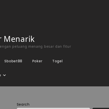
r Menarik
dengan peluang menang besar dan fitur
Sbobet88
Poker
Togel
e
Search