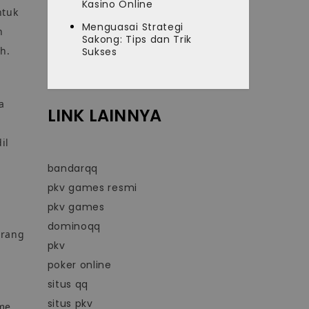
Kasino Online
ntuk
Menguasai Strategi
n
Sakong: Tips dan Trik
h.
Sukses
a
LINK LAINNYA
il
bandarqq
pkv games resmi
pkv games
dominoqq
orang
pkv
poker online
situs qq
situs pkv
me