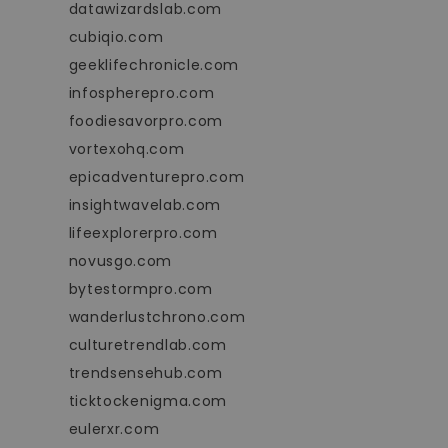
datawizardslab.com
cubiqio.com
geeklifechronicle.com
infospherepro.com
foodiesavorpro.com
vortexohq.com
epicadventurepro.com
insightwavelab.com
lifeexplorerpro.com
novusgo.com
bytestormpro.com
wanderlustchrono.com
culturetrendlab.com
trendsensehub.com
ticktockenigma.com
eulerxr.com