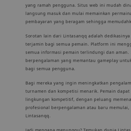
yang ramah pengguna. Situs web ini mudah din
langsung masuk dan mulai memainkan permainan 
pembayaran yang beragam sehingga memudahka
Sorotan lain dari Lintasanqq adalah dedikasin
terjamin bagi semua pemain. Platform ini meng
semua informasi pemain terlindungi dan aman. 
berpengalaman yang memantau gameplay untuk
bagi semua pengguna.
Bagi mereka yang ingin meningkatkan pengala
turnamen dan kompetisi menarik. Pemain dapat
lingkungan kompetitif, dengan peluang memena
profesional berpengalaman atau baru memulai, 
Lintasanqq.
Jadi mengapa menunggu? Temukan dunia Lintas