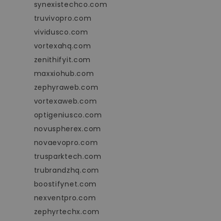
synexistechco.com
truvivopro.com
vividusco.com
vortexahq.com
zenithifyit.com
maxxiohub.com
zephyraweb.com
vortexaweb.com
optigeniusco.com
novuspherex.com
novaevopro.com
trusparktech.com
trubrandzhq.com
boostifynet.com
nexventpro.com
zephyrtechx.com