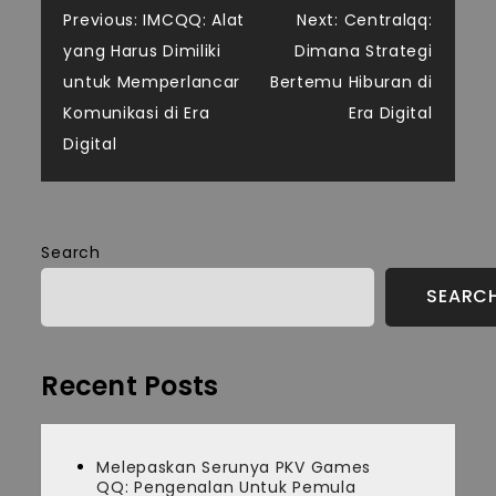
Post
Previous:
IMCQQ: Alat
Next:
Centralqq:
yang Harus Dimiliki
Dimana Strategi
navigation
untuk Memperlancar
Bertemu Hiburan di
Komunikasi di Era
Era Digital
Digital
Search
SEARC
Recent Posts
Melepaskan Serunya PKV Games
QQ: Pengenalan Untuk Pemula