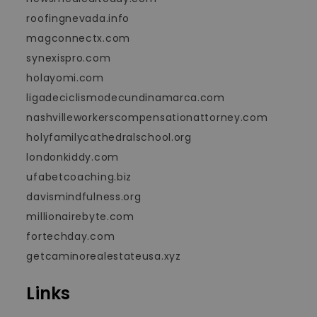
roofingnevada.info
magconnectx.com
synexispro.com
holayomi.com
ligadeciclismodecundinamarca.com
nashvilleworkerscompensationattorney.com
holyfamilycathedralschool.org
londonkiddy.com
ufabetcoaching.biz
davismindfulness.org
millionairebyte.com
fortechday.com
getcaminorealestateusa.xyz
Links