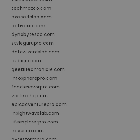
techmaxco.com
exceedolab.com
activaxio.com
dynabytesco.com
stylegurupro.com
datawizardslab.com
cubiqio.com
geeklifechronicle.com
infospherepro.com
foodiesavorpro.com
vortexohq.com
epicadventurepro.com
insightwavelab.com
lifeexplorerpro.com
novusgo.com
bytestormpro.com