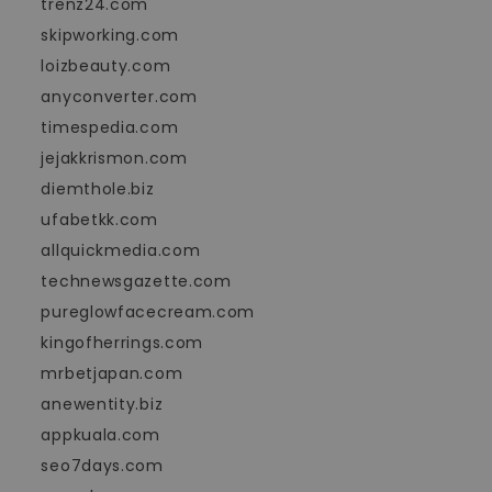
trenz24.com
skipworking.com
loizbeauty.com
anyconverter.com
timespedia.com
jejakkrismon.com
diemthole.biz
ufabetkk.com
allquickmedia.com
technewsgazette.com
pureglowfacecream.com
kingofherrings.com
mrbetjapan.com
anewentity.biz
appkuala.com
seo7days.com