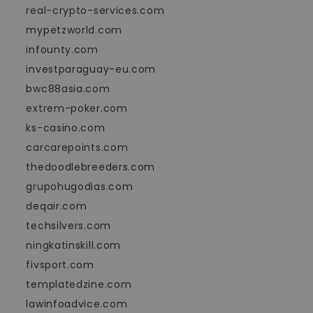
real-crypto-services.com
mypetzworld.com
infounty.com
investparaguay-eu.com
bwc88asia.com
extrem-poker.com
ks-casino.com
carcarepoints.com
thedoodlebreeders.com
grupohugodias.com
deqair.com
techsilvers.com
ningkatinskill.com
fivsport.com
templatedzine.com
lawinfoadvice.com