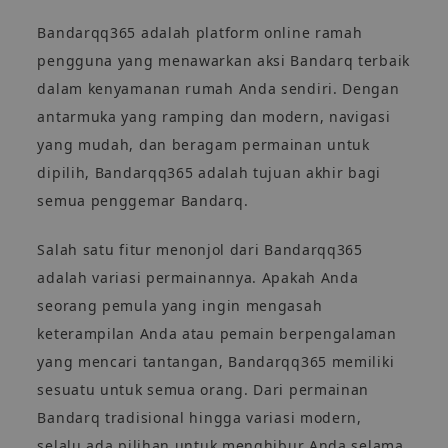
Bandarqq365 adalah platform online ramah
pengguna yang menawarkan aksi Bandarq terbaik
dalam kenyamanan rumah Anda sendiri. Dengan
antarmuka yang ramping dan modern, navigasi
yang mudah, dan beragam permainan untuk
dipilih, Bandarqq365 adalah tujuan akhir bagi
semua penggemar Bandarq.
Salah satu fitur menonjol dari Bandarqq365
adalah variasi permainannya. Apakah Anda
seorang pemula yang ingin mengasah
keterampilan Anda atau pemain berpengalaman
yang mencari tantangan, Bandarqq365 memiliki
sesuatu untuk semua orang. Dari permainan
Bandarq tradisional hingga variasi modern,
selalu ada pilihan untuk menghibur Anda selama