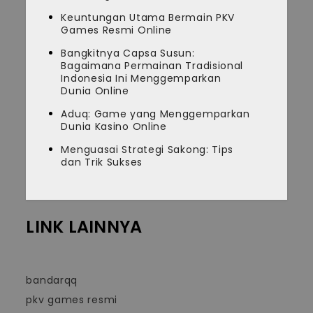
Keuntungan Utama Bermain PKV
Games Resmi Online
Bangkitnya Capsa Susun:
Bagaimana Permainan Tradisional
Indonesia Ini Menggemparkan
Dunia Online
Aduq: Game yang Menggemparkan
Dunia Kasino Online
Menguasai Strategi Sakong: Tips
dan Trik Sukses
LINK LAINNYA
bandarqq
pkv games resmi