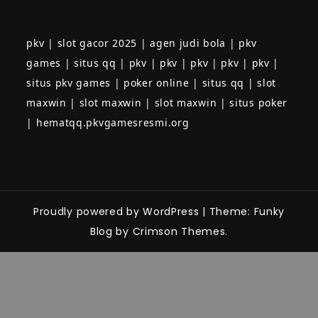
pkv
|
slot gacor 2025
|
agen judi bola
|
pkv
games
|
situs qq
|
pkv
|
pkv
|
pkv
|
pkv
|
pkv
|
situs pkv games
|
poker online
|
situs qq
|
slot
maxwin
|
slot maxwin
|
slot maxwin
|
situs poker
|
hematqq.pkvgamesresmi.org
Proudly powered by WordPress
|
Theme: Funky
Blog by Crimson Themes.