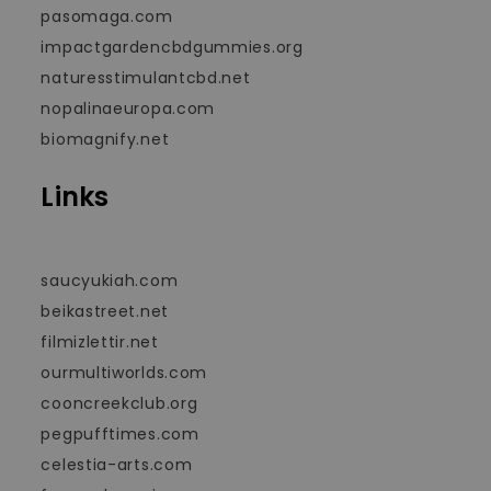
pasomaga.com
impactgardencbdgummies.org
naturesstimulantcbd.net
nopalinaeuropa.com
biomagnify.net
Links
saucyukiah.com
beikastreet.net
filmizlettir.net
ourmultiworlds.com
cooncreekclub.org
pegpufftimes.com
celestia-arts.com