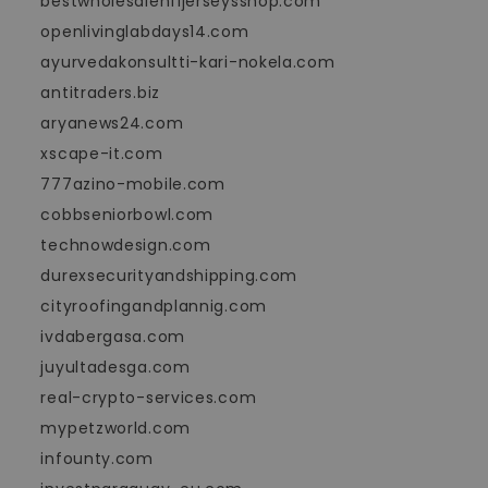
bestwholesalenfljerseysshop.com
openlivinglabdays14.com
ayurvedakonsultti-kari-nokela.com
antitraders.biz
aryanews24.com
xscape-it.com
777azino-mobile.com
cobbseniorbowl.com
technowdesign.com
durexsecurityandshipping.com
cityroofingandplannig.com
ivdabergasa.com
juyultadesga.com
real-crypto-services.com
mypetzworld.com
infounty.com