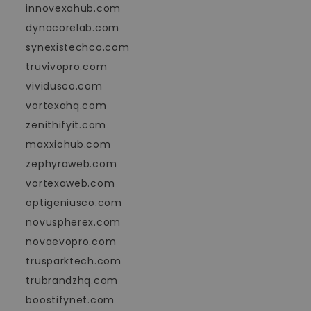
innovexahub.com
dynacorelab.com
synexistechco.com
truvivopro.com
vividusco.com
vortexahq.com
zenithifyit.com
maxxiohub.com
zephyraweb.com
vortexaweb.com
optigeniusco.com
novuspherex.com
novaevopro.com
trusparktech.com
trubrandzhq.com
boostifynet.com