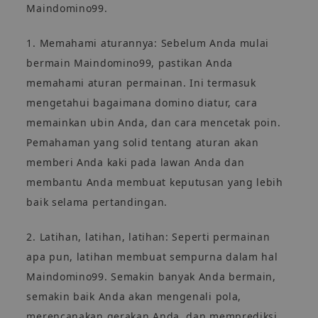
Maindomino99.
1. Memahami aturannya: Sebelum Anda mulai
bermain Maindomino99, pastikan Anda
memahami aturan permainan. Ini termasuk
mengetahui bagaimana domino diatur, cara
memainkan ubin Anda, dan cara mencetak poin.
Pemahaman yang solid tentang aturan akan
memberi Anda kaki pada lawan Anda dan
membantu Anda membuat keputusan yang lebih
baik selama pertandingan.
2. Latihan, latihan, latihan: Seperti permainan
apa pun, latihan membuat sempurna dalam hal
Maindomino99. Semakin banyak Anda bermain,
semakin baik Anda akan mengenali pola,
merencanakan gerakan Anda, dan memprediksi