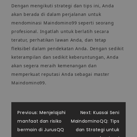
Dengan mengikuti strategi dan tips ini, Anda
akan berada di dalam perjalanan untuk
mendominasi Maindomino99 seperti seorang
profesional. Ingatlah untuk berlatih secara
teratur, perhatikan lawan Anda, dan tetap
fleksibel dalam pendekatan Anda. Dengan sedikit
keterampilan dan sedikit keberuntungan, Anda
akan segera meraih kemenangan dan
memperkuat reputasi Anda sebagai master
Maindomino99.
Post
Previous:
Menjelajahi
Next:
Kuasai Seni
manfaat dan risiko
MaindominoQQ: Tips
navigation
bermain di JurusQQ
dan Strategi untuk