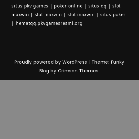
situs pkv games
|
poker online
|
situs qq
|
slot
maxwin
|
slot maxwin
|
slot maxwin
|
situs poker
|
hematqq.pkvgamesresmi.org
Proudly powered by WordPress
|
Theme: Funky
Blog by Crimson Themes.