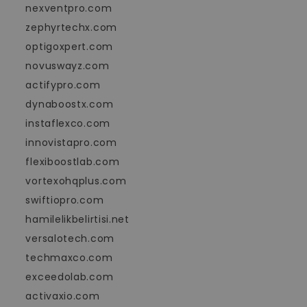
nexventpro.com
zephyrtechx.com
optigoxpert.com
novuswayz.com
actifypro.com
dynaboostx.com
instaflexco.com
innovistapro.com
flexiboostlab.com
vortexohqplus.com
swiftiopro.com
hamilelikbelirtisi.net
versalotech.com
techmaxco.com
exceedolab.com
activaxio.com