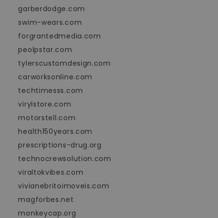
garberdodge.com
swim-wears.com
forgrantedmedia.com
peolpstar.com
tylerscustomdesign.com
carworksonline.com
techtimesss.com
virylstore.com
motorstell.com
health150years.com
prescriptions-drug.org
technocrewsolution.com
viraltokvibes.com
vivianebritoimoveis.com
magforbes.net
monkeycap.org