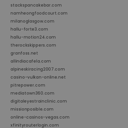
stackspancakebar.com
namheongfoodcourt.com
milanoglasgow.com
hallu-forte3.com
hallu-motion24.com
therockskippers.com
granfoss.net
allindiacafela.com
alpineskiracing2007.com
casino-vulkan-online.net
pitrepower.com
mediatown360.com
digitaleyestrainclinic.com
missionposible.com
online-casinos-vegas.com
xfinityrouterlogin.com