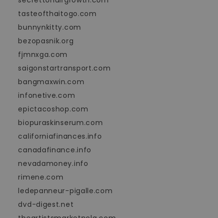
tasteofthaitogo.com
bunnynkitty.com
bezopasnik.org
fjmnxga.com
saigonstartransport.com
bangmaxwin.com
infonetive.com
epictacoshop.com
biopuraskinserum.com
californiafinances.info
canadafinance.info
nevadamoney.info
rimene.com
ledepanneur-pigalle.com
dvd-digest.net
theartistsmarketnola.com