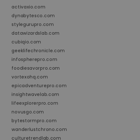
activaxio.com
dynabytesco.com
stylegurupro.com
datawizardslab.com
cubiqio.com
geeklifechronicle.com
infospherepro.com
foodiesavorpro.com
vortexohq.com
epicadventurepro.com
insightwavelab.com
lifeexplorerpro.com
novusgo.com
bytestormpro.com
wanderlustchrono.com
culturetrendlab.com