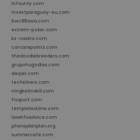
infounty.com
investparaguay-eu.com
bwc88asia.com
extrem-poker.com
ks-casino.com
carcarepoints.com
thedoodlebreeders.com
grupohugodias.com
deqair.com
techsilvers.com
ningkatinskill.com
fivsport.com
templatedzine.com
lawinfoadvice.com
phenqdietplan.org
sumnercafe.com