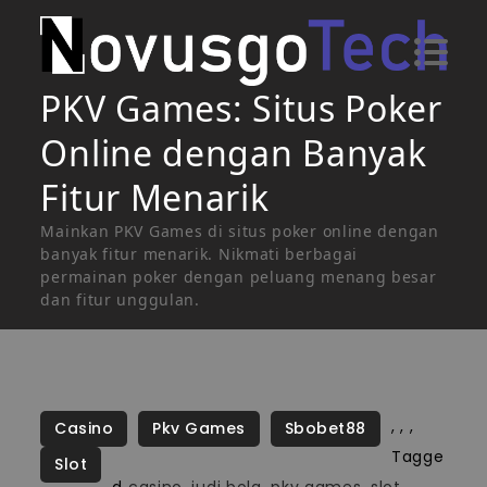
Skip
to
content
PKV Games: Situs Poker
Online dengan Banyak
Fitur Menarik
Mainkan PKV Games di situs poker online dengan
banyak fitur menarik. Nikmati berbagai
permainan poker dengan peluang menang besar
dan fitur unggulan.
,
,
,
Casino
Pkv Games
Sbobet88
Tagge
Slot
d
casino
,
judi bola
,
pkv games
,
slot