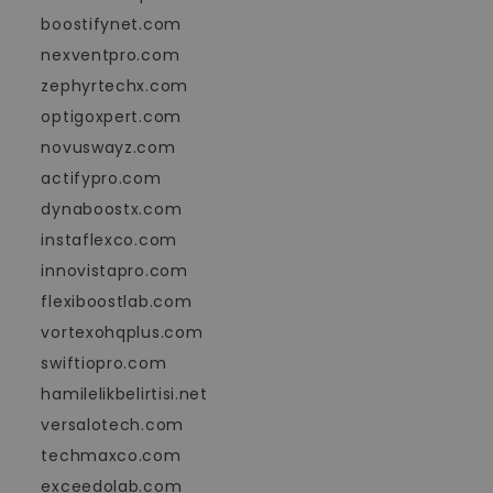
boostifynet.com
nexventpro.com
zephyrtechx.com
optigoxpert.com
novuswayz.com
actifypro.com
dynaboostx.com
instaflexco.com
innovistapro.com
flexiboostlab.com
vortexohqplus.com
swiftiopro.com
hamilelikbelirtisi.net
versalotech.com
techmaxco.com
exceedolab.com