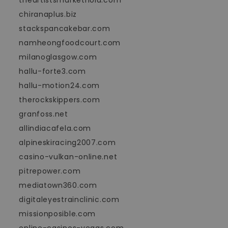
chiranaplus.biz
stackspancakebar.com
namheongfoodcourt.com
milanoglasgow.com
hallu-forte3.com
hallu-motion24.com
therockskippers.com
granfoss.net
allindiacafela.com
alpineskiracing2007.com
casino-vulkan-online.net
pitrepower.com
mediatown360.com
digitaleyestrainclinic.com
missionposible.com
online-casinos-vegas.com