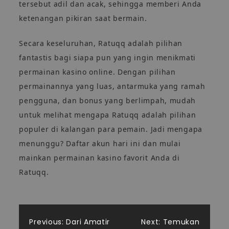
tersebut adil dan acak, sehingga memberi Anda
ketenangan pikiran saat bermain.
Secara keseluruhan, Ratuqq adalah pilihan
fantastis bagi siapa pun yang ingin menikmati
permainan kasino online. Dengan pilihan
permainannya yang luas, antarmuka yang ramah
pengguna, dan bonus yang berlimpah, mudah
untuk melihat mengapa Ratuqq adalah pilihan
populer di kalangan para pemain. Jadi mengapa
menunggu? Daftar akun hari ini dan mulai
mainkan permainan kasino favorit Anda di
Ratuqq.
Post
Previous:
Dari Amatir
Next:
Temukan