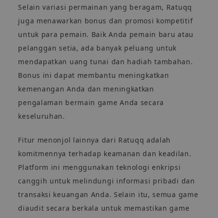
Selain variasi permainan yang beragam, Ratuqq
juga menawarkan bonus dan promosi kompetitif
untuk para pemain. Baik Anda pemain baru atau
pelanggan setia, ada banyak peluang untuk
mendapatkan uang tunai dan hadiah tambahan.
Bonus ini dapat membantu meningkatkan
kemenangan Anda dan meningkatkan
pengalaman bermain game Anda secara
keseluruhan.
Fitur menonjol lainnya dari Ratuqq adalah
komitmennya terhadap keamanan dan keadilan.
Platform ini menggunakan teknologi enkripsi
canggih untuk melindungi informasi pribadi dan
transaksi keuangan Anda. Selain itu, semua game
diaudit secara berkala untuk memastikan game