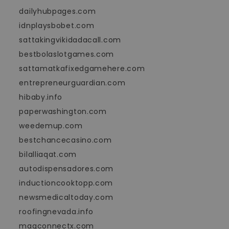
dailyhubpages.com
idnplaysbobet.com
sattakingvikidadacall.com
bestbolaslotgames.com
sattamatkafixedgamehere.com
entrepreneurguardian.com
hibaby.info
paperwashington.com
weedemup.com
bestchancecasino.com
bilalliaqat.com
autodispensadores.com
inductioncooktopp.com
newsmedicaltoday.com
roofingnevada.info
magconnectx.com