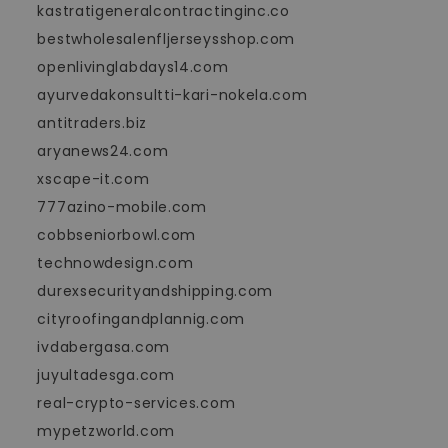
kastratigeneralcontractinginc.co
bestwholesalenfljerseysshop.com
openlivinglabdays14.com
ayurvedakonsultti-kari-nokela.com
antitraders.biz
aryanews24.com
xscape-it.com
777azino-mobile.com
cobbseniorbowl.com
technowdesign.com
durexsecurityandshipping.com
cityroofingandplannig.com
ivdabergasa.com
juyultadesga.com
real-crypto-services.com
mypetzworld.com