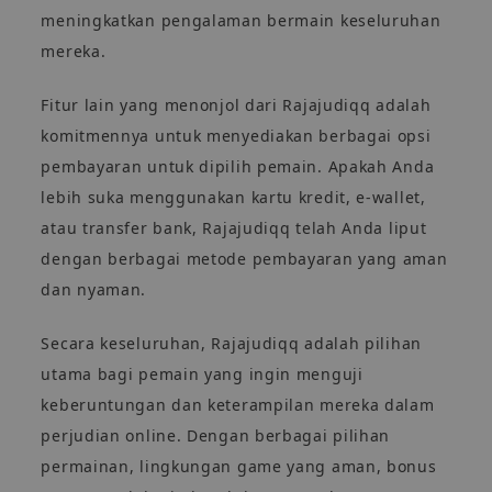
meningkatkan pengalaman bermain keseluruhan
mereka.
Fitur lain yang menonjol dari Rajajudiqq adalah
komitmennya untuk menyediakan berbagai opsi
pembayaran untuk dipilih pemain. Apakah Anda
lebih suka menggunakan kartu kredit, e-wallet,
atau transfer bank, Rajajudiqq telah Anda liput
dengan berbagai metode pembayaran yang aman
dan nyaman.
Secara keseluruhan, Rajajudiqq adalah pilihan
utama bagi pemain yang ingin menguji
keberuntungan dan keterampilan mereka dalam
perjudian online. Dengan berbagai pilihan
permainan, lingkungan game yang aman, bonus