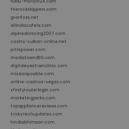
hallu-motion24.com
therockskippers.com
granfoss.net
allindiacafela.com
alpineskiracing2007.com
casino-vulkan-online.net
pitrepower.com
mediatown360.com
digitaleyestrainclinic.com
missionposible.com
online-casinos-vegas.com
xfinityrouterlogin.com
marketingjacks.com
topappliancereviews.com
trickytechupdates.com
hindiabhimaan.com