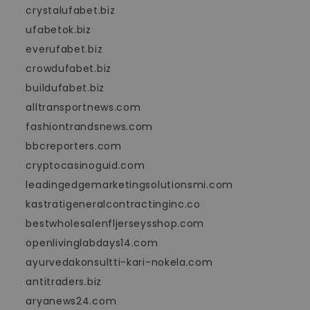
crystalufabet.biz
ufabetok.biz
everufabet.biz
crowdufabet.biz
buildufabet.biz
alltransportnews.com
fashiontrandsnews.com
bbcreporters.com
cryptocasinoguid.com
leadingedgemarketingsolutionsmi.com
kastratigeneralcontractinginc.co
bestwholesalenfljerseysshop.com
openlivinglabdays14.com
ayurvedakonsultti-kari-nokela.com
antitraders.biz
aryanews24.com