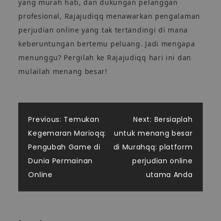
yang murah hati, dan dukungan pelanggan
profesional, Rajajudiqq menawarkan pengalaman
perjudian online yang tak tertandingi di mana
keberuntungan bertemu peluang. Jadi mengapa
menunggu? Pergilah ke Rajajudiqq hari ini dan
mulailah menang besar!
Post
Previous:
Temukan
Next:
Bersiaplah
Kegemaran Marioqq:
untuk menang besar
navigation
Pengubah Game di
di Murahqq: platform
Dunia Permainan
perjudian online
Online
utama Anda