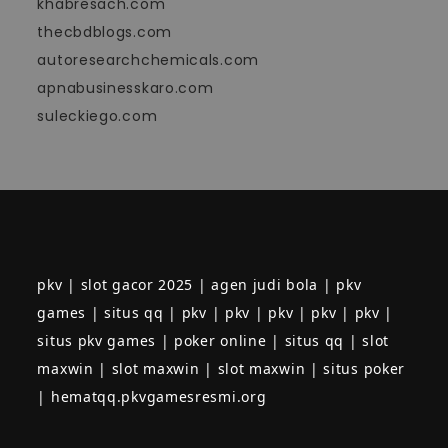
khabresach.com
thecbdblogs.com
autoresearchchemicals.com
apnabusinesskaro.com
suleckiego.com
pkv
|
slot gacor 2025
|
agen judi bola
|
pkv
games
|
situs qq
|
pkv
|
pkv
|
pkv
|
pkv
|
pkv
|
situs pkv games
|
poker online
|
situs qq
|
slot
maxwin
|
slot maxwin
|
slot maxwin
|
situs poker
|
hematqq.pkvgamesresmi.org