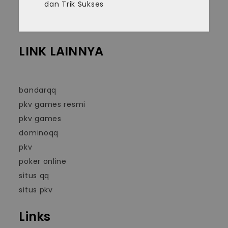
dan Trik Sukses
LINK LAINNYA
bandarqq
pkv games resmi
pkv games
dominoqq
pkv
poker online
situs qq
situs pkv
Links