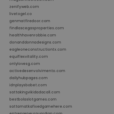
zenifyweb.com
livetogel.co
genmatfiredoor.com
findlascegasproperties.com
healthhavenrobbie.com
donanddonnadesigns.com
eagleoneconstructiontx.com
equiflexvitality.com
onlylovesg.com
activedesenvolvimento.com
dailyhubpages.com
idnplaysbobet.com
sattakingvikidadacall.com
bestbolaslotgames.com
sattamatkafixedgamehere.com
entrepreneurguardian.com