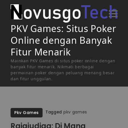
Skip
to
content
PKV Games: Situs Poker
Online dengan Banyak
Fitur Menarik
Mainkan PKV Games di situs poker online dengan
banyak fitur menarik. Nikmati berbagai
permainan poker dengan peluang menang besar
dan fitur unggulan.
Tagged
pkv games
Pkv Games
Rajajudiqq: Di Mana