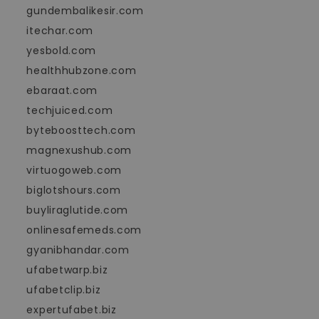
gundembalikesir.com
itechar.com
yesbold.com
healthhubzone.com
ebaraat.com
techjuiced.com
byteboosttech.com
magnexushub.com
virtuogoweb.com
biglotshours.com
buyliraglutide.com
onlinesafemeds.com
gyanibhandar.com
ufabetwarp.biz
ufabetclip.biz
expertufabet.biz