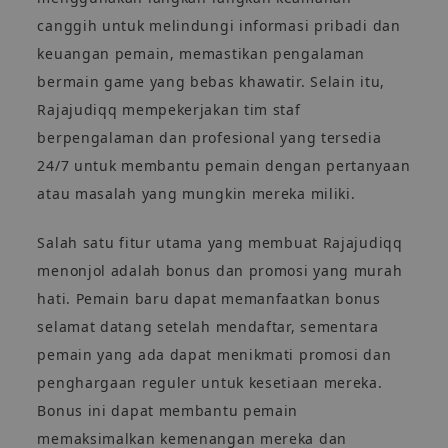
canggih untuk melindungi informasi pribadi dan
keuangan pemain, memastikan pengalaman
bermain game yang bebas khawatir. Selain itu,
Rajajudiqq mempekerjakan tim staf
berpengalaman dan profesional yang tersedia
24/7 untuk membantu pemain dengan pertanyaan
atau masalah yang mungkin mereka miliki.
Salah satu fitur utama yang membuat Rajajudiqq
menonjol adalah bonus dan promosi yang murah
hati. Pemain baru dapat memanfaatkan bonus
selamat datang setelah mendaftar, sementara
pemain yang ada dapat menikmati promosi dan
penghargaan reguler untuk kesetiaan mereka.
Bonus ini dapat membantu pemain
memaksimalkan kemenangan mereka dan