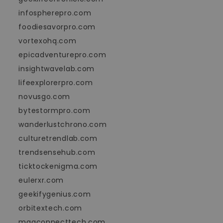
infospherepro.com
foodiesavorpro.com
vortexohq.com
epicadventurepro.com
insightwavelab.com
lifeexplorerpro.com
novusgo.com
bytestormpro.com
wanderlustchrono.com
culturetrendlab.com
trendsensehub.com
ticktockenigma.com
eulerxr.com
geekifygenius.com
orbitextech.com
magconnecttech.com