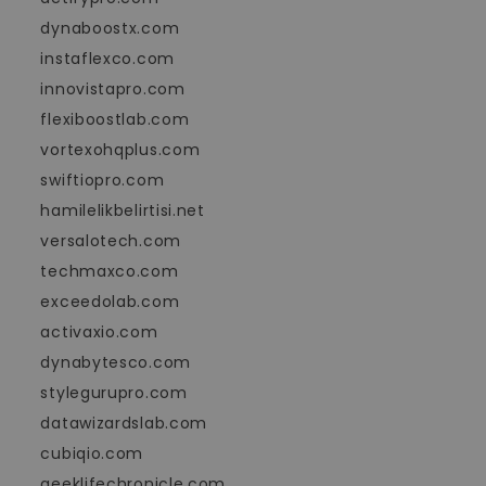
dynaboostx.com
instaflexco.com
innovistapro.com
flexiboostlab.com
vortexohqplus.com
swiftiopro.com
hamilelikbelirtisi.net
versalotech.com
techmaxco.com
exceedolab.com
activaxio.com
dynabytesco.com
stylegurupro.com
datawizardslab.com
cubiqio.com
geeklifechronicle.com