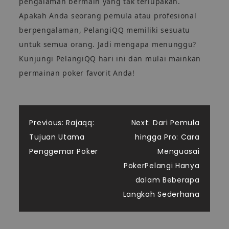
pengalaman bermain yang tak terlupakan.
Apakah Anda seorang pemula atau profesional
berpengalaman, PelangiQQ memiliki sesuatu
untuk semua orang. Jadi mengapa menunggu?
Kunjungi PelangiQQ hari ini dan mulai mainkan
permainan poker favorit Anda!
Post
Previous:
Rajaqq:
Next:
Dari Pemula
Tujuan Utama
hingga Pro: Cara
navigation
Penggemar Poker
Menguasai
PokerPelangi Hanya
dalam Beberapa
Langkah Sederhana