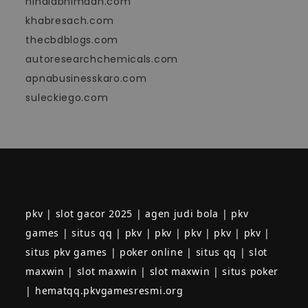
hindiabhimaan.com
khabresach.com
thecbdblogs.com
autoresearchchemicals.com
apnabusinesskaro.com
suleckiego.com
pkv
|
slot gacor 2025
|
agen judi bola
|
pkv
games
|
situs qq
|
pkv
|
pkv
|
pkv
|
pkv
|
pkv
|
situs pkv games
|
poker online
|
situs qq
|
slot
maxwin
|
slot maxwin
|
slot maxwin
|
situs poker
|
hematqq.pkvgamesresmi.org