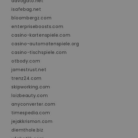
advogato.net
isafebag.net
bloombergz.com
enterpriseboosts.com
casino-kartenspiele.com
casino-automatenspiele.org
casino-tischspiele.com
otbody.com
jamestrust.net
trenz24.com
skipworking.com
loizbeauty.com
anyconverter.com
timespedia.com
jejakkrismon.com
diemthole.biz