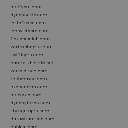
actifypro.com
dynaboostx.com
instaflexco.com
innovistapro.com
flexiboostlab.com
vortexohqplus.com
swiftiopro.com
hamilelikbelirtisi.net
versalotech.com
techmaxco.com
exceedolab.com
activaxio.com
dynabytesco.com
stylegurupro.com
datawizardslab.com
cubiqio.com