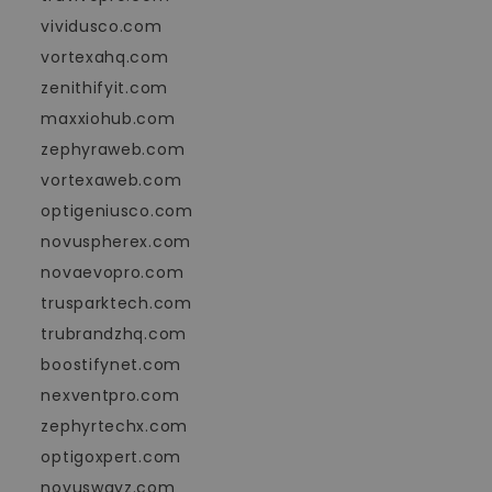
vividusco.com
vortexahq.com
zenithifyit.com
maxxiohub.com
zephyraweb.com
vortexaweb.com
optigeniusco.com
novuspherex.com
novaevopro.com
trusparktech.com
trubrandzhq.com
boostifynet.com
nexventpro.com
zephyrtechx.com
optigoxpert.com
novuswayz.com