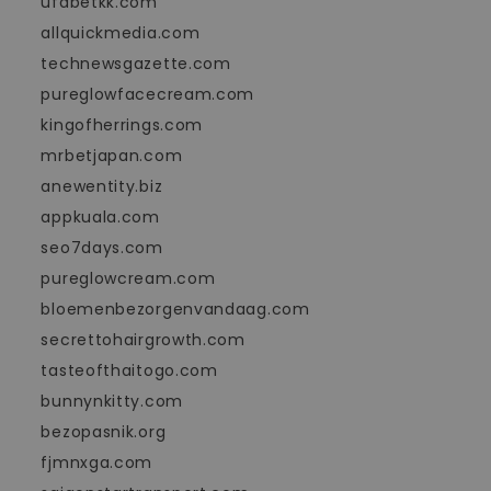
ufabetkk.com
allquickmedia.com
technewsgazette.com
pureglowfacecream.com
kingofherrings.com
mrbetjapan.com
anewentity.biz
appkuala.com
seo7days.com
pureglowcream.com
bloemenbezorgenvandaag.com
secrettohairgrowth.com
tasteofthaitogo.com
bunnynkitty.com
bezopasnik.org
fjmnxga.com