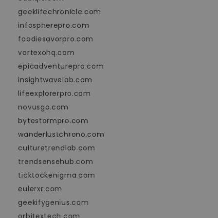
geeklifechronicle.com
infospherepro.com
foodiesavorpro.com
vortexohq.com
epicadventurepro.com
insightwavelab.com
lifeexplorerpro.com
novusgo.com
bytestormpro.com
wanderlustchrono.com
culturetrendlab.com
trendsensehub.com
ticktockenigma.com
eulerxr.com
geekifygenius.com
orbitextech.com