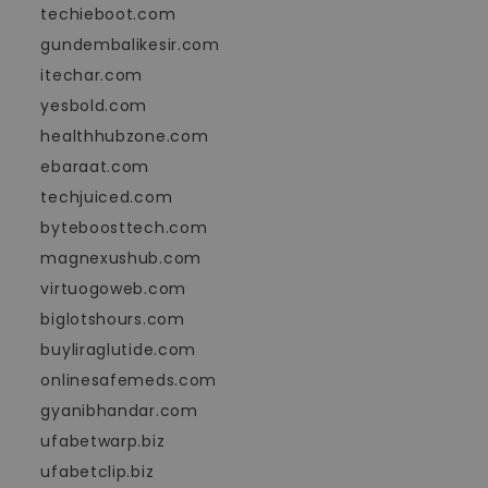
techieboot.com
gundembalikesir.com
itechar.com
yesbold.com
healthhubzone.com
ebaraat.com
techjuiced.com
byteboosttech.com
magnexushub.com
virtuogoweb.com
biglotshours.com
buyliraglutide.com
onlinesafemeds.com
gyanibhandar.com
ufabetwarp.biz
ufabetclip.biz