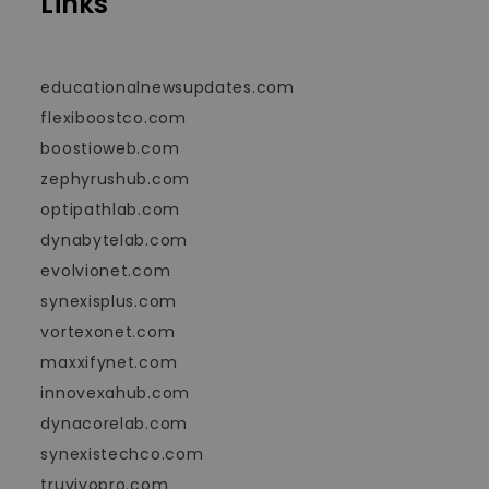
Links
educationalnewsupdates.com
flexiboostco.com
boostioweb.com
zephyrushub.com
optipathlab.com
dynabytelab.com
evolvionet.com
synexisplus.com
vortexonet.com
maxxifynet.com
innovexahub.com
dynacorelab.com
synexistechco.com
truvivopro.com