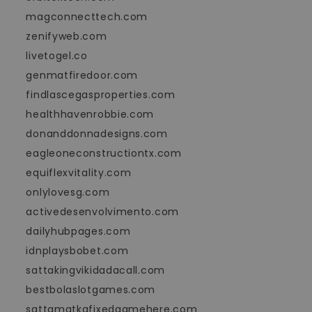
magconnecttech.com
zenifyweb.com
livetogel.co
genmatfiredoor.com
findlascegasproperties.com
healthhavenrobbie.com
donanddonnadesigns.com
eagleoneconstructiontx.com
equiflexvitality.com
onlylovesg.com
activedesenvolvimento.com
dailyhubpages.com
idnplaysbobet.com
sattakingvikidadacall.com
bestbolaslotgames.com
sattamatkafixedgamehere.com