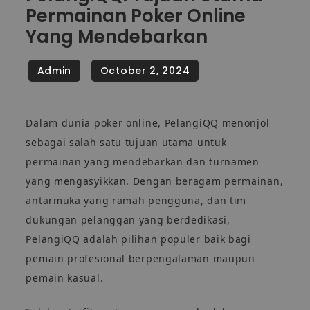
Permainan Poker Online
Yang Mendebarkan
Dalam dunia poker online, PelangiQQ menonjol
sebagai salah satu tujuan utama untuk
permainan yang mendebarkan dan turnamen
yang mengasyikkan. Dengan beragam permainan,
antarmuka yang ramah pengguna, dan tim
dukungan pelanggan yang berdedikasi,
PelangiQQ adalah pilihan populer baik bagi
pemain profesional berpengalaman maupun
pemain kasual.