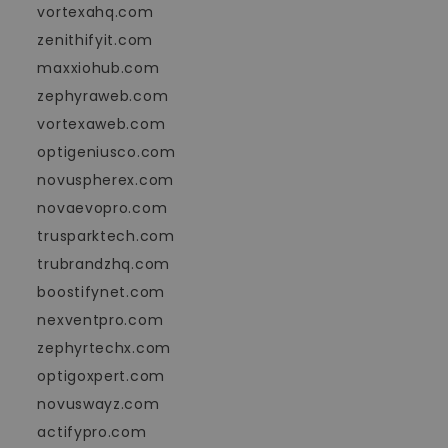
vortexahq.com
zenithifyit.com
maxxiohub.com
zephyraweb.com
vortexaweb.com
optigeniusco.com
novuspherex.com
novaevopro.com
trusparktech.com
trubrandzhq.com
boostifynet.com
nexventpro.com
zephyrtechx.com
optigoxpert.com
novuswayz.com
actifypro.com