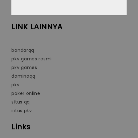
LINK LAINNYA
bandarqq
pkv games resmi
pkv games
dominoqq
pkv
poker online
situs qq
situs pkv
Links