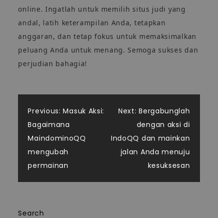
online. Ingatlah untuk memilih situs judi yang
andal, latih keterampilan Anda, tetapkan
anggaran, dan tetap fokus untuk memaksimalkan
peluang Anda untuk menang. Semoga sukses dan
perjudian bahagia!
Post
Previous:
Masuk Aksi:
Next:
Bergabunglah
Bagaimana
dengan aksi di
navigation
MaindominoQQ
IndoQQ dan mainkan
mengubah
jalan Anda menuju
permainan
kesuksesan
Search