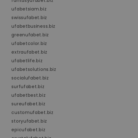
fantasyufabet.biz
ufabetsiam.biz
swissufabet.biz
ufabetbusiness.biz
greenufabet.biz
ufabetcolor.biz
extraufabet.biz
ufabetlife.biz
ufabetsolutions.biz
socialufabet.biz
surfufabet.biz
ufabetbest.biz
sureufabet.biz
customufabet.biz
storyufabet.biz
epicufabet.biz