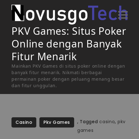
Skip
to
content
PKV Games: Situs Poker
Online dengan Banyak
Fitur Menarik
Mainkan PKV Games di situs poker online dengan
banyak fitur menarik. Nikmati berbagai
permainan poker dengan peluang menang besar
dan fitur unggulan.
,
Tagged
casino
,
pkv
Casino
Pkv Games
games