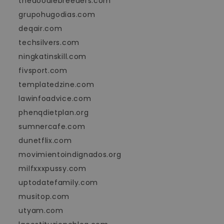
thedoodlebreeders.com
grupohugodias.com
deqair.com
techsilvers.com
ningkatinskill.com
fivsport.com
templatedzine.com
lawinfoadvice.com
phenqdietplan.org
sumnercafe.com
dunetflix.com
movimientoindignados.org
milfxxxpussy.com
uptodatefamily.com
musitop.com
utyam.com