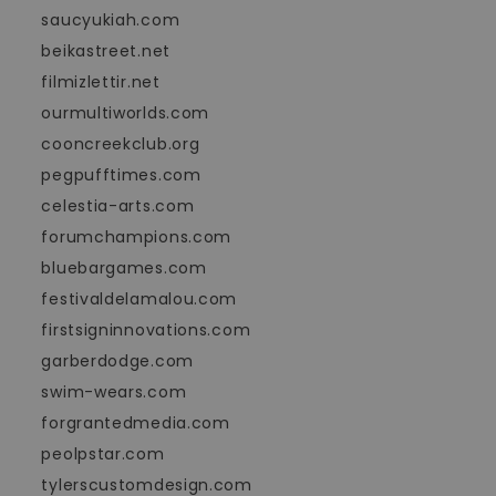
saucyukiah.com
beikastreet.net
filmizlettir.net
ourmultiworlds.com
cooncreekclub.org
pegpufftimes.com
celestia-arts.com
forumchampions.com
bluebargames.com
festivaldelamalou.com
firstsigninnovations.com
garberdodge.com
swim-wears.com
forgrantedmedia.com
peolpstar.com
tylerscustomdesign.com