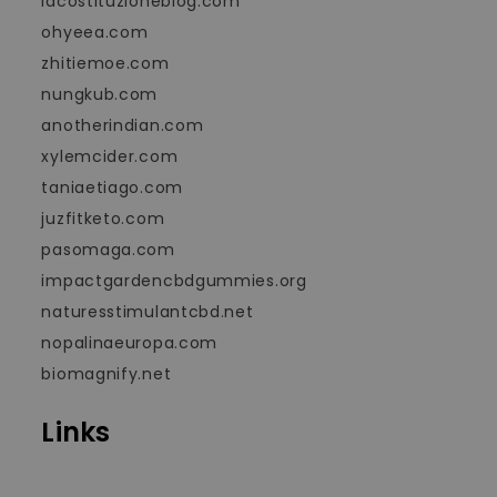
lacostituzioneblog.com
ohyeea.com
zhitiemoe.com
nungkub.com
anotherindian.com
xylemcider.com
taniaetiago.com
juzfitketo.com
pasomaga.com
impactgardencbdgummies.org
naturesstimulantcbd.net
nopalinaeuropa.com
biomagnify.net
Links