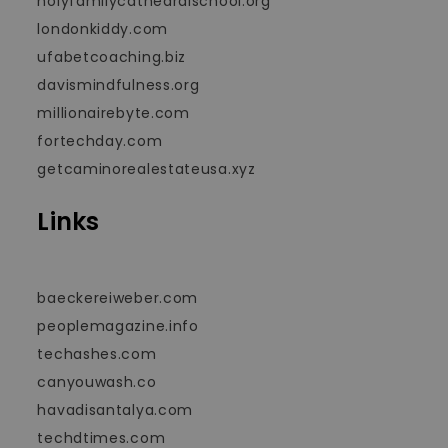
holyfamilycathedralschool.org
londonkiddy.com
ufabetcoaching.biz
davismindfulness.org
millionairebyte.com
fortechday.com
getcaminorealestateusa.xyz
Links
baeckereiweber.com
peoplemagazine.info
techashes.com
canyouwash.co
havadisantalya.com
techdtimes.com