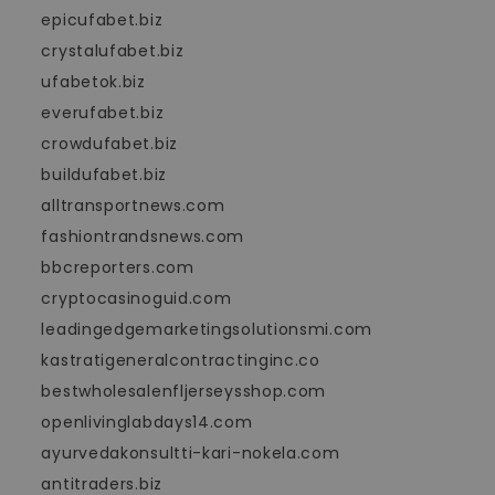
epicufabet.biz
crystalufabet.biz
ufabetok.biz
everufabet.biz
crowdufabet.biz
buildufabet.biz
alltransportnews.com
fashiontrandsnews.com
bbcreporters.com
cryptocasinoguid.com
leadingedgemarketingsolutionsmi.com
kastratigeneralcontractinginc.co
bestwholesalenfljerseysshop.com
openlivinglabdays14.com
ayurvedakonsultti-kari-nokela.com
antitraders.biz