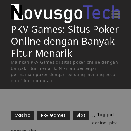
Skip
to
content
PKV Games: Situs Poker
Online dengan Banyak
Fitur Menarik
Mainkan PKV Games di situs poker online dengan
banyak fitur menarik. Nikmati berbagai
permainan poker dengan peluang menang besar
dan fitur unggulan.
,
,
Tagged
Casino
Pkv Games
Slot
casino
,
pkv
games
,
slot