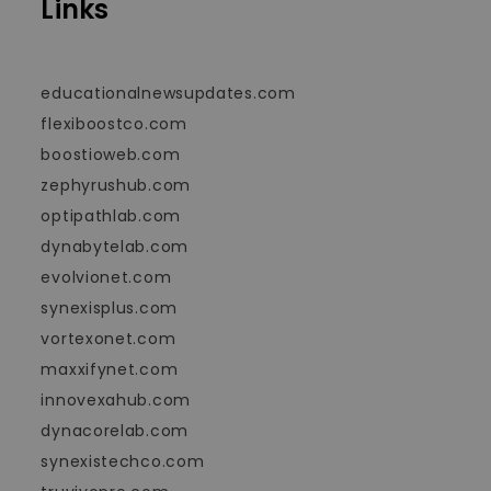
Links
educationalnewsupdates.com
flexiboostco.com
boostioweb.com
zephyrushub.com
optipathlab.com
dynabytelab.com
evolvionet.com
synexisplus.com
vortexonet.com
maxxifynet.com
innovexahub.com
dynacorelab.com
synexistechco.com