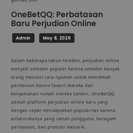
OneBetQQ: Perbatasan
Baru Perjudian Online
Dalam beberapa tahun terakhir, perjudian online
menjadi semakin populer karena semakin banyak
orang mencari cara nyaman untuk menikmati
permainan kasino favorit mereka dari
kenyamanan rumah mereka sendiri. OneBetQQ
adalah platform perjudian online baru yang
dengan cepat mendapatkan popularitas karena
antarmukanya yang ramah pengguna, beragam
permainan, dan promosi menarik.