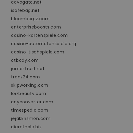
advogato.net
isafebag.net
bloombergz.com
enterpriseboosts.com
casino-kartenspiele.com
casino-automatenspiele.org
casino-tischspiele.com
otbody.com
jamestrust.net
trenz24.com
skipworking.com
loizbeauty.com
anyconverter.com
timespedia.com
jejakkrismon.com
diemthole.biz