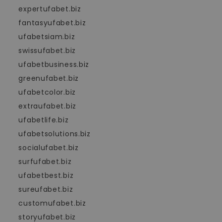
expertufabet.biz
fantasyufabet.biz
ufabetsiam.biz
swissufabet.biz
ufabetbusiness.biz
greenufabet.biz
ufabetcolor.biz
extraufabet.biz
ufabetlife.biz
ufabetsolutions.biz
socialufabet.biz
surfufabet.biz
ufabetbest.biz
sureufabet.biz
customufabet.biz
storyufabet.biz