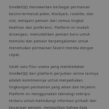
OneBetQQ menawarkan berbagai permainan
kasino termasuk poker, blackjack, roulette, dan
slot, melayani pemain dari semua tingkat
keahlian dan preferensi. Platform ini mudah
dinavigasi, memudahkan pemain baru untuk
memulai dan pemain berpengalaman untuk
menemukan permainan favorit mereka dengan
cepat.
Salah satu fitur utama yang membedakan
OneBetQQ dari platform perjudian online lainnya
adalah komitmennya untuk menyediakan
lingkungan permainan yang aman dan terjamin.
Platform ini menggunakan teknologi enkripsi
terbaru untuk melindungi informasi pribadi dan
keuangan pemain, memastikan bahwa data