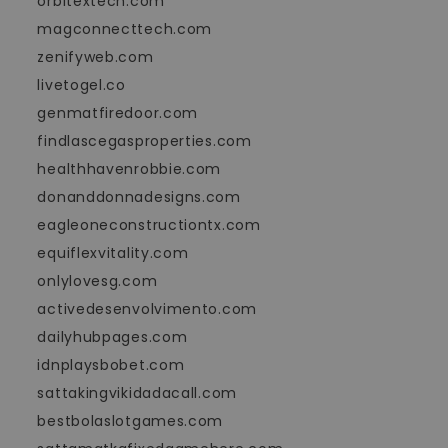
orbitextech.com
magconnecttech.com
zenifyweb.com
livetogel.co
genmatfiredoor.com
findlascegasproperties.com
healthhavenrobbie.com
donanddonnadesigns.com
eagleoneconstructiontx.com
equiflexvitality.com
onlylovesg.com
activedesenvolvimento.com
dailyhubpages.com
idnplaysbobet.com
sattakingvikidadacall.com
bestbolaslotgames.com