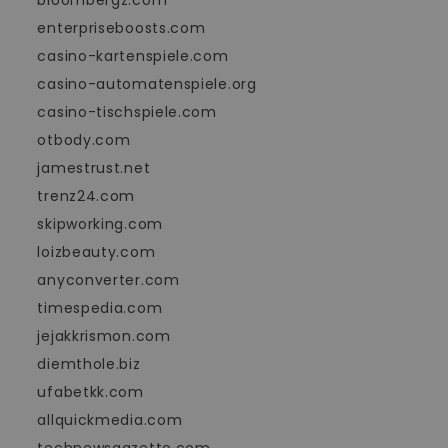
enterpriseboosts.com
casino-kartenspiele.com
casino-automatenspiele.org
casino-tischspiele.com
otbody.com
jamestrust.net
trenz24.com
skipworking.com
loizbeauty.com
anyconverter.com
timespedia.com
jejakkrismon.com
diemthole.biz
ufabetkk.com
allquickmedia.com
technewsgazette.com