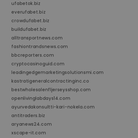
ufabetok.biz
everufabet.biz
crowdufabet.biz
buildufabet.biz
alltransportnews.com
fashiontrandsnews.com
bbcreporters.com
cryptocasinoguid.com
leadingedgemarketingsolutionsmi.com
kastratigeneralcontractinginc.co
bestwholesalenfljerseysshop.com
openlivinglabdays14.com
ayurvedakonsultti-kari-nokela.com
antitraders.biz
aryanews24.com
xscape-it.com