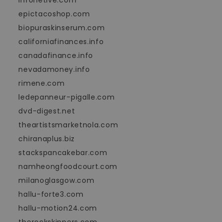
epictacoshop.com
biopuraskinserum.com
californiafinances.info
canadafinance.info
nevadamoney.info
rimene.com
ledepanneur-pigalle.com
dvd-digest.net
theartistsmarketnola.com
chiranaplus.biz
stackspancakebar.com
namheongfoodcourt.com
milanoglasgow.com
hallu-forte3.com
hallu-motion24.com
therockskippers.com