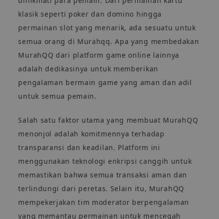
dinikmati para pemain. Dari permainan kartu
klasik seperti poker dan domino hingga
permainan slot yang menarik, ada sesuatu untuk
semua orang di Murahqq. Apa yang membedakan
MurahQQ dari platform game online lainnya
adalah dedikasinya untuk memberikan
pengalaman bermain game yang aman dan adil
untuk semua pemain.
Salah satu faktor utama yang membuat MurahQQ
menonjol adalah komitmennya terhadap
transparansi dan keadilan. Platform ini
menggunakan teknologi enkripsi canggih untuk
memastikan bahwa semua transaksi aman dan
terlindungi dari peretas. Selain itu, MurahQQ
mempekerjakan tim moderator berpengalaman
yang memantau permainan untuk mencegah