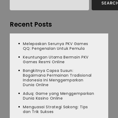
SEARC
Recent Posts
Melepaskan Serunya PKV Games
QQ: Pengenalan Untuk Pemula
Keuntungan Utama Bermain PKV
Games Resmi Online
Bangkitnya Capsa Susun:
Bagaimana Permainan Tradisional
Indonesia Ini Menggemparkan
Dunia Online
Aduq: Game yang Menggemparkan
Dunia Kasino Online
Menguasai Strategi Sakong: Tips
dan Trik Sukses