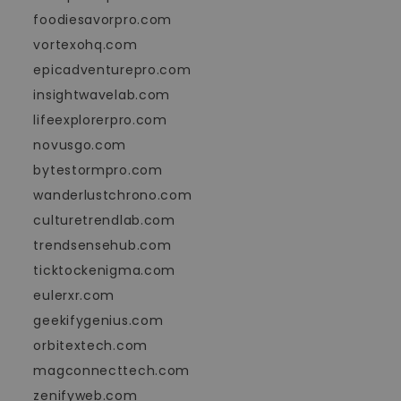
foodiesavorpro.com
vortexohq.com
epicadventurepro.com
insightwavelab.com
lifeexplorerpro.com
novusgo.com
bytestormpro.com
wanderlustchrono.com
culturetrendlab.com
trendsensehub.com
ticktockenigma.com
eulerxr.com
geekifygenius.com
orbitextech.com
magconnecttech.com
zenifyweb.com