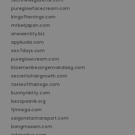
pureglowfacecream.com
kingofherrings.com
mrbetjapan.com
anewentity.biz
appkuala.com
seo7days.com
pureglowcream.com
bloemenbezorgenvandaag.com
secrettohairgrowth.com
tasteofthaitogo.com
bunnynkitty.com
bezopasnik.org
fjmnxga.com
saigonstartransport.com
bangmaxwin.com
infonetive.com