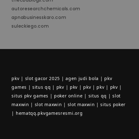
autoresearchchemicals.com
apnabusinesskaro.com
suleckiego.com
pkv
|
slot gacor 2025
|
agen judi bola
|
pkv
games
|
situs qq
|
pkv
|
pkv
|
pkv
|
pkv
|
pkv
|
situs pkv games
|
poker online
|
situs qq
|
slot
maxwin
|
slot maxwin
|
slot maxwin
|
situs poker
|
hematqq.pkvgamesresmi.org