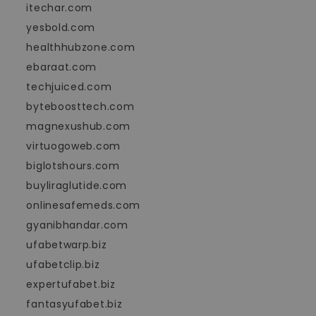
itechar.com
yesbold.com
healthhubzone.com
ebaraat.com
techjuiced.com
byteboosttech.com
magnexushub.com
virtuogoweb.com
biglotshours.com
buyliraglutide.com
onlinesafemeds.com
gyanibhandar.com
ufabetwarp.biz
ufabetclip.biz
expertufabet.biz
fantasyufabet.biz