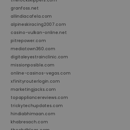
granfoss.net
allindiacafela.com
alpineskiracing2007.com
casino-vulkan-online.net
pitrepower.com
mediatown360.com
digitaleyestrainclinic.com
missionposible.com
online-casinos-vegas.com
xfinityrouterlogin.com
marketingjacks.com
topappliancereviews.com
trickytechupdates.com
hindiabhimaan.com
khabresach.com
thecbdblogs.com