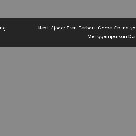
ang
Next:
Ajoqq: Tren Terbaru Game Online y
Menggemparkan Dun