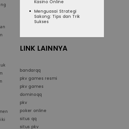
Kasino Online
ing
Menguasai Strategi
Sakong: Tips dan Trik
Sukses
gan
an
LINK LAINNYA
tuk
bandarqq
am
pkv games resmi
an
pkv games
dominoqq
pkv
poker online
amen
situs qq
iki
situs pkv