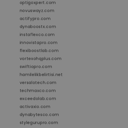
optigoxpert.com
novuswayz.com
actifypro.com
dynaboostx.com
instaflexco.com
innovistapro.com
flexiboostlab.com
vortexohqplus.com
swiftiopro.com
hamilelikbelirtisi.net
versalotech.com
techmaxco.com
exceedolab.com
activaxio.com
dynabytesco.com
stylegurupro.com