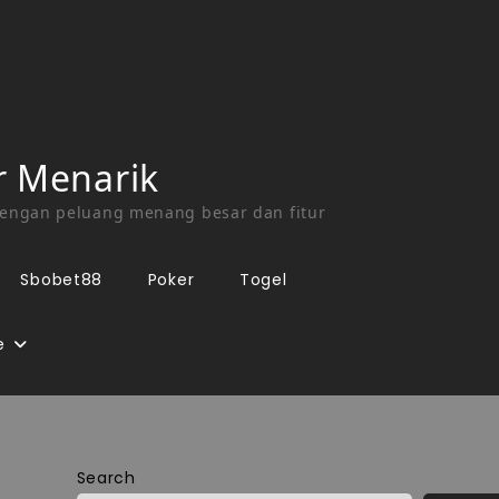
r Menarik
dengan peluang menang besar dan fitur
Sbobet88
Poker
Togel
e
Search