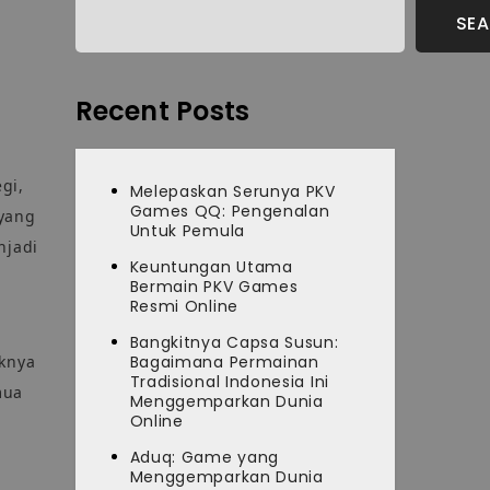
SE
Recent Posts
gi,
Melepaskan Serunya PKV
Games QQ: Pengenalan
yang
Untuk Pemula
njadi
Keuntungan Utama
Bermain PKV Games
Resmi Online
Bangkitnya Capsa Susun:
uknya
Bagaimana Permainan
Tradisional Indonesia Ini
mua
Menggemparkan Dunia
Online
Aduq: Game yang
Menggemparkan Dunia