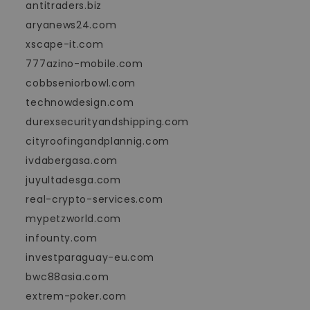
antitraders.biz
aryanews24.com
xscape-it.com
777azino-mobile.com
cobbseniorbowl.com
technowdesign.com
durexsecurityandshipping.com
cityroofingandplannig.com
ivdabergasa.com
juyultadesga.com
real-crypto-services.com
mypetzworld.com
infounty.com
investparaguay-eu.com
bwc88asia.com
extrem-poker.com