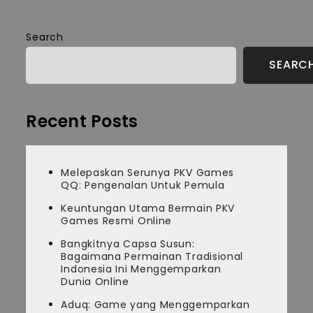
Search
SEARC
Recent Posts
Melepaskan Serunya PKV Games
QQ: Pengenalan Untuk Pemula
Keuntungan Utama Bermain PKV
Games Resmi Online
Bangkitnya Capsa Susun:
Bagaimana Permainan Tradisional
Indonesia Ini Menggemparkan
Dunia Online
Aduq: Game yang Menggemparkan