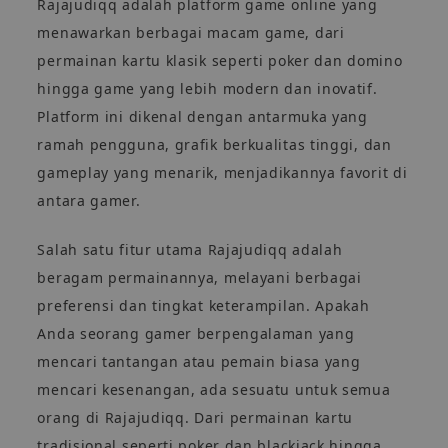
Rajajudiqq adalah platform game online yang
menawarkan berbagai macam game, dari
permainan kartu klasik seperti poker dan domino
hingga game yang lebih modern dan inovatif.
Platform ini dikenal dengan antarmuka yang
ramah pengguna, grafik berkualitas tinggi, dan
gameplay yang menarik, menjadikannya favorit di
antara gamer.
Salah satu fitur utama Rajajudiqq adalah
beragam permainannya, melayani berbagai
preferensi dan tingkat keterampilan. Apakah
Anda seorang gamer berpengalaman yang
mencari tantangan atau pemain biasa yang
mencari kesenangan, ada sesuatu untuk semua
orang di Rajajudiqq. Dari permainan kartu
tradisional seperti poker dan blackjack hingga