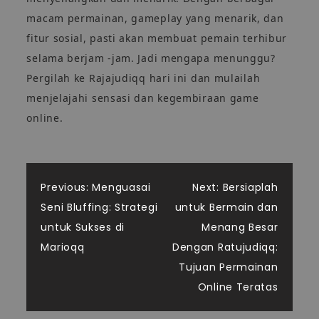
macam permainan, gameplay yang menarik, dan
fitur sosial, pasti akan membuat pemain terhibur
selama berjam -jam. Jadi mengapa menunggu?
Pergilah ke Rajajudiqq hari ini dan mulailah
menjelajahi sensasi dan kegembiraan game
online.
Post
Previous:
Menguasai
Next:
Bersiaplah
Seni Bluffing: Strategi
untuk Bermain dan
navigation
untuk Sukses di
Menang Besar
Marioqq
Dengan Ratujudiqq:
Tujuan Permainan
Online Teratas