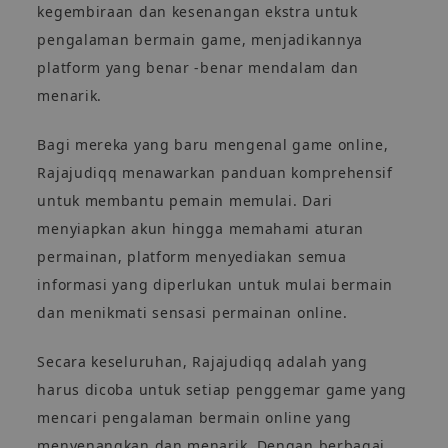
kegembiraan dan kesenangan ekstra untuk
pengalaman bermain game, menjadikannya
platform yang benar -benar mendalam dan
menarik.
Bagi mereka yang baru mengenal game online,
Rajajudiqq menawarkan panduan komprehensif
untuk membantu pemain memulai. Dari
menyiapkan akun hingga memahami aturan
permainan, platform menyediakan semua
informasi yang diperlukan untuk mulai bermain
dan menikmati sensasi permainan online.
Secara keseluruhan, Rajajudiqq adalah yang
harus dicoba untuk setiap penggemar game yang
mencari pengalaman bermain online yang
menyenangkan dan menarik. Dengan berbagai