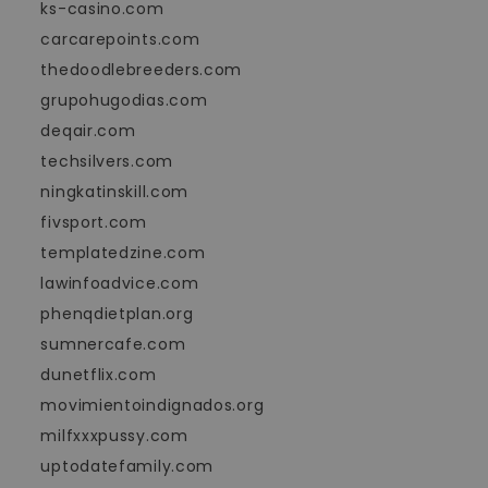
ks-casino.com
carcarepoints.com
thedoodlebreeders.com
grupohugodias.com
deqair.com
techsilvers.com
ningkatinskill.com
fivsport.com
templatedzine.com
lawinfoadvice.com
phenqdietplan.org
sumnercafe.com
dunetflix.com
movimientoindignados.org
milfxxxpussy.com
uptodatefamily.com