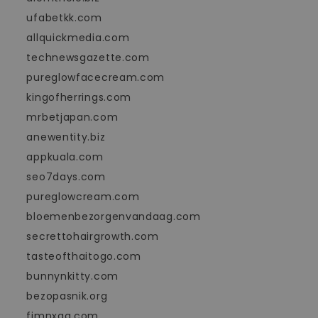
ufabetkk.com
allquickmedia.com
technewsgazette.com
pureglowfacecream.com
kingofherrings.com
mrbetjapan.com
anewentity.biz
appkuala.com
seo7days.com
pureglowcream.com
bloemenbezorgenvandaag.com
secrettohairgrowth.com
tasteofthaitogo.com
bunnynkitty.com
bezopasnik.org
fjmnxga.com