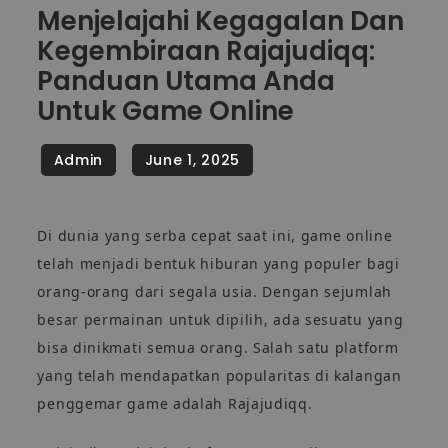
Menjelajahi Kegagalan Dan
Kegembiraan Rajajudiqq:
Panduan Utama Anda
Untuk Game Online
Di dunia yang serba cepat saat ini, game online
telah menjadi bentuk hiburan yang populer bagi
orang-orang dari segala usia. Dengan sejumlah
besar permainan untuk dipilih, ada sesuatu yang
bisa dinikmati semua orang. Salah satu platform
yang telah mendapatkan popularitas di kalangan
penggemar game adalah Rajajudiqq.