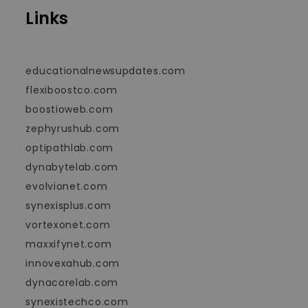
Links
educationalnewsupdates.com
flexiboostco.com
boostioweb.com
zephyrushub.com
optipathlab.com
dynabytelab.com
evolvionet.com
synexisplus.com
vortexonet.com
maxxifynet.com
innovexahub.com
dynacorelab.com
synexistechco.com