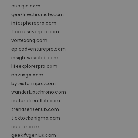
cubiqio.com
geeklifechronicle.com
infospherepro.com
foodiesavorpro.com
vortexohq.com
epicadventurepro.com
insightwavelab.com
lifeexplorerpro.com
novusgo.com
bytestormpro.com
wanderlustchrono.com
culturetrendlab.com
trendsensehub.com
ticktockenigma.com
eulerxr.com
geekifygenius.com