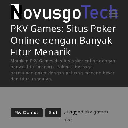
Skip
to
content
PKV Games: Situs Poker
Online dengan Banyak
Fitur Menarik
Mainkan PKV Games di situs poker online dengan
banyak fitur menarik. Nikmati berbagai
permainan poker dengan peluang menang besar
dan fitur unggulan.
,
Tagged
pkv games
,
Pkv Games
Slot
slot