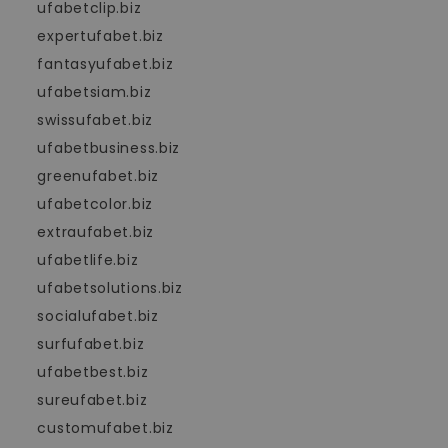
ufabetclip.biz
expertufabet.biz
fantasyufabet.biz
ufabetsiam.biz
swissufabet.biz
ufabetbusiness.biz
greenufabet.biz
ufabetcolor.biz
extraufabet.biz
ufabetlife.biz
ufabetsolutions.biz
socialufabet.biz
surfufabet.biz
ufabetbest.biz
sureufabet.biz
customufabet.biz