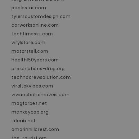
peolpstar.com
tylerscustomdesign.com
carworksonline.com
techtimesss.com
virylstore.com
motorstell.com
health150years.com
prescriptions-drug.org
technocrewsolution.com
viraltokvibes.com
vivianebritoimoveis.com
magforbes.net
monkeycap.org
sdenix.net
amarinhillcrest.com
the-tourist.org