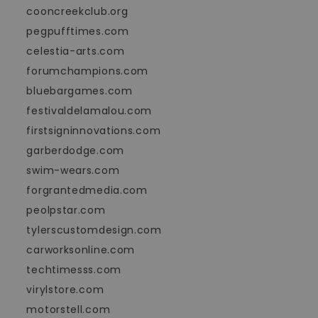
cooncreekclub.org
pegpufftimes.com
celestia-arts.com
forumchampions.com
bluebargames.com
festivaldelamalou.com
firstsigninnovations.com
garberdodge.com
swim-wears.com
forgrantedmedia.com
peolpstar.com
tylerscustomdesign.com
carworksonline.com
techtimesss.com
virylstore.com
motorstell.com