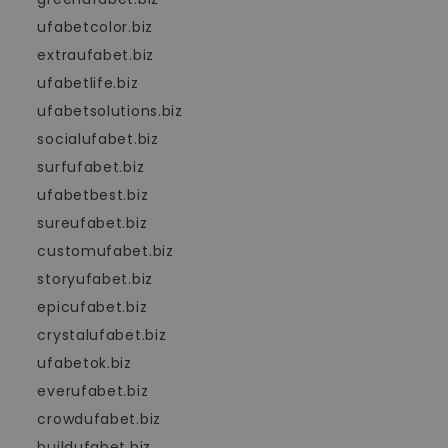
ufabetcolor.biz
extraufabet.biz
ufabetlife.biz
ufabetsolutions.biz
socialufabet.biz
surfufabet.biz
ufabetbest.biz
sureufabet.biz
customufabet.biz
storyufabet.biz
epicufabet.biz
crystalufabet.biz
ufabetok.biz
everufabet.biz
crowdufabet.biz
buildufabet.biz