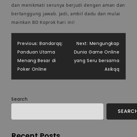
dan menikmati serunya berjudi dengan aman dan
bertanggung jawab. Jadi, ambil dadu dan mulai
mainkan BD Koprok hari ini!
Post
Previous:
Bandarqq:
Next:
Mengungkap
Panduan Utama
Dunia Game Online
navigation
Menang Besar di
yang Seru bersama
Poker Online
Asikqq
Search
SEARC
Recent Posts