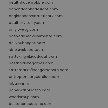
healthhavenrobbie.com
donanddonnadesigns.com
eagleoneconstructiontx.com
equiflexvitality.com
onlylovesg.com
activedesenvolvimento.com
dailyhubpages.com
idnplaysbobet.com
sattakingvikidadacall.com
bestbolaslotgames.com
sattamatkafixedgamehere.com
entrepreneurguardian.com
hibaby.info
paperwashington.com
weedemup.com
bestchancecasino.com