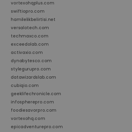
vortexohqplus.com
swiftiopro.com
hamilelikbelirtisi.net
versalotech.com
techmaxco.com
exceedolab.com
activaxio.com
dynabytesco.com
stylegurupro.com
datawizardslab.com
cubiqio.com
geeklifechronicle.com
infospherepro.com
foodiesavorpro.com
vortexohq.com
epicadventurepro.com