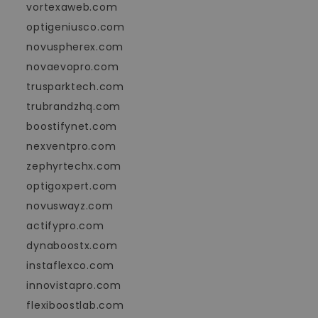
vortexaweb.com
optigeniusco.com
novuspherex.com
novaevopro.com
trusparktech.com
trubrandzhq.com
boostifynet.com
nexventpro.com
zephyrtechx.com
optigoxpert.com
novuswayz.com
actifypro.com
dynaboostx.com
instaflexco.com
innovistapro.com
flexiboostlab.com