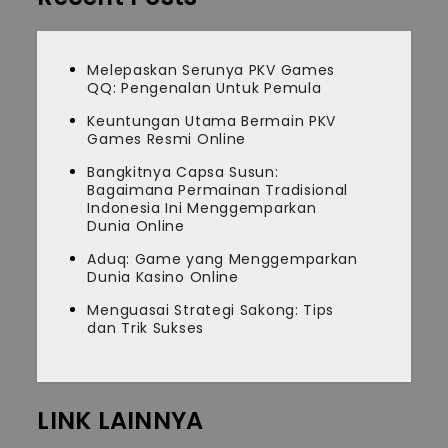
Melepaskan Serunya PKV Games
QQ: Pengenalan Untuk Pemula
Keuntungan Utama Bermain PKV
Games Resmi Online
Bangkitnya Capsa Susun:
Bagaimana Permainan Tradisional
Indonesia Ini Menggemparkan
Dunia Online
Aduq: Game yang Menggemparkan
Dunia Kasino Online
Menguasai Strategi Sakong: Tips
dan Trik Sukses
LINK LAINNYA