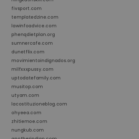
fivsport.com
templatedzine.com
lawinfoadvice.com
phenqdietplan.org
sumnercafe.com
dunetflix.com
movimientoindignados.org
milfxxxpussy.com
uptodatefamily.com
musitop.com
utyam.com
lacostituzioneblog.com
ohyeea.com
zhitiemoe.com
nungkub.com
anotherindian.com