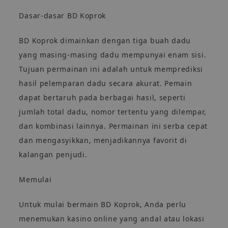
Dasar-dasar BD Koprok
BD Koprok dimainkan dengan tiga buah dadu
yang masing-masing dadu mempunyai enam sisi.
Tujuan permainan ini adalah untuk memprediksi
hasil pelemparan dadu secara akurat. Pemain
dapat bertaruh pada berbagai hasil, seperti
jumlah total dadu, nomor tertentu yang dilempar,
dan kombinasi lainnya. Permainan ini serba cepat
dan mengasyikkan, menjadikannya favorit di
kalangan penjudi.
Memulai
Untuk mulai bermain BD Koprok, Anda perlu
menemukan kasino online yang andal atau lokasi