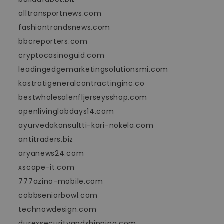
alltransportnews.com
fashiontrandsnews.com
bbcreporters.com
cryptocasinoguid.com
leadingedgemarketingsolutionsmi.com
kastratigeneralcontractinginc.co
bestwholesalenfljerseysshop.com
openlivinglabdays14.com
ayurvedakonsultti-kari-nokela.com
antitraders.biz
aryanews24.com
xscape-it.com
777azino-mobile.com
cobbseniorbowl.com
technowdesign.com
durexsecurityandshipping.com