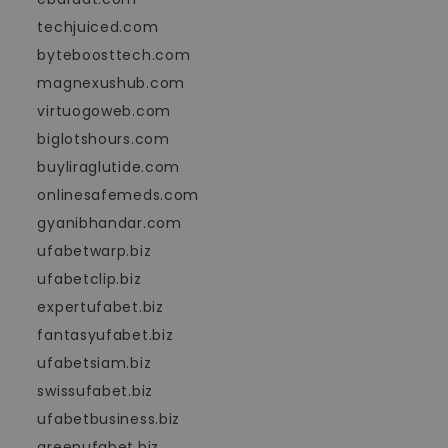
techjuiced.com
byteboosttech.com
magnexushub.com
virtuogoweb.com
biglotshours.com
buyliraglutide.com
onlinesafemeds.com
gyanibhandar.com
ufabetwarp.biz
ufabetclip.biz
expertufabet.biz
fantasyufabet.biz
ufabetsiam.biz
swissufabet.biz
ufabetbusiness.biz
greenufabet.biz