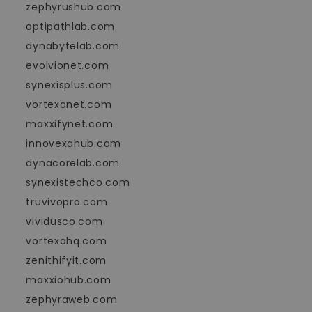
zephyrushub.com
optipathlab.com
dynabytelab.com
evolvionet.com
synexisplus.com
vortexonet.com
maxxifynet.com
innovexahub.com
dynacorelab.com
synexistechco.com
truvivopro.com
vividusco.com
vortexahq.com
zenithifyit.com
maxxiohub.com
zephyraweb.com