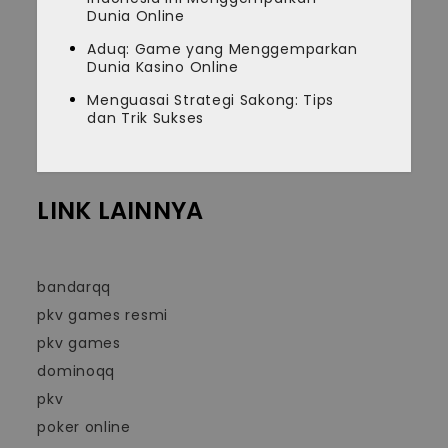
Dunia Online
Aduq: Game yang Menggemparkan
Dunia Kasino Online
Menguasai Strategi Sakong: Tips
dan Trik Sukses
LINK LAINNYA
bandarqq
pkv games resmi
pkv games
dominoqq
pkv
poker online