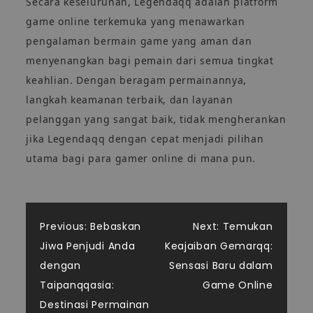
Secara keseluruhan, Legendaqq adalah platform
game online terkemuka yang menawarkan
pengalaman bermain game yang aman dan
menyenangkan bagi pemain dari semua tingkat
keahlian. Dengan beragam permainannya,
langkah keamanan terbaik, dan layanan
pelanggan yang sangat baik, tidak mengherankan
jika Legendaqq dengan cepat menjadi pilihan
utama bagi para gamer online di mana pun.
Post
Previous:
Bebaskan
Next:
Temukan
Jiwa Penjudi Anda
Keajaiban Gemarqq:
navigation
dengan
Sensasi Baru dalam
Taipanqqasia:
Game Online
Destinasi Permainan