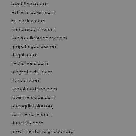
bwc88asia.com
extrem-poker.com
ks-casino.com
carcarepoints.com
thedoodlebreeders.com
grupohugodias.com
deqair.com
techsilvers.com
ningkatinskill.com
fivsport.com
templatedzine.com
lawinfoadvice.com
phenqdietplan.org
sumnercafe.com
dunetflix.com
movimientoindignados.org