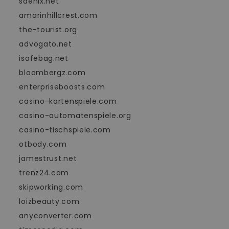
sdenix.net
amarinhillcrest.com
the-tourist.org
advogato.net
isafebag.net
bloombergz.com
enterpriseboosts.com
casino-kartenspiele.com
casino-automatenspiele.org
casino-tischspiele.com
otbody.com
jamestrust.net
trenz24.com
skipworking.com
loizbeauty.com
anyconverter.com