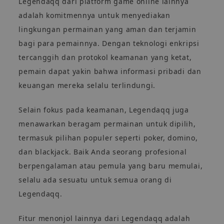
Legendaqq dari platform game online lainnya
adalah komitmennya untuk menyediakan
lingkungan permainan yang aman dan terjamin
bagi para pemainnya. Dengan teknologi enkripsi
tercanggih dan protokol keamanan yang ketat,
pemain dapat yakin bahwa informasi pribadi dan
keuangan mereka selalu terlindungi.
Selain fokus pada keamanan, Legendaqq juga
menawarkan beragam permainan untuk dipilih,
termasuk pilihan populer seperti poker, domino,
dan blackjack. Baik Anda seorang profesional
berpengalaman atau pemula yang baru memulai,
selalu ada sesuatu untuk semua orang di
Legendaqq.
Fitur menonjol lainnya dari Legendaqq adalah