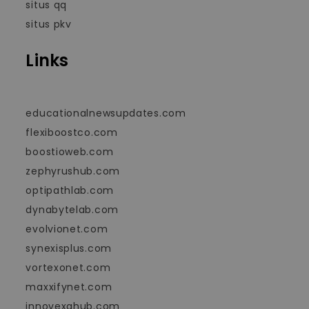
situs qq
situs pkv
Links
educationalnewsupdates.com
flexiboostco.com
boostioweb.com
zephyrushub.com
optipathlab.com
dynabytelab.com
evolvionet.com
synexisplus.com
vortexonet.com
maxxifynet.com
innovexahub.com