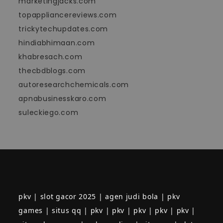
marketingjacks.com
topappliancereviews.com
trickytechupdates.com
hindiabhimaan.com
khabresach.com
thecbdblogs.com
autoresearchchemicals.com
apnabusinesskaro.com
suleckiego.com
pkv
|
slot gacor 2025
|
agen judi bola
|
pkv
games
|
situs qq
|
pkv
|
pkv
|
pkv
|
pkv
|
pkv
|