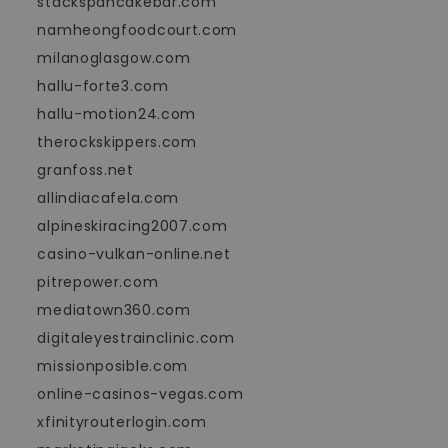
stackspancakebar.com
namheongfoodcourt.com
milanoglasgow.com
hallu-forte3.com
hallu-motion24.com
therockskippers.com
granfoss.net
allindiacafela.com
alpineskiracing2007.com
casino-vulkan-online.net
pitrepower.com
mediatown360.com
digitaleyestrainclinic.com
missionposible.com
online-casinos-vegas.com
xfinityrouterlogin.com