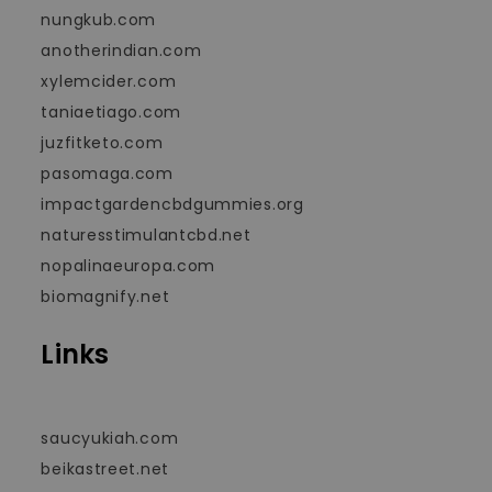
nungkub.com
anotherindian.com
xylemcider.com
taniaetiago.com
juzfitketo.com
pasomaga.com
impactgardencbdgummies.org
naturesstimulantcbd.net
nopalinaeuropa.com
biomagnify.net
Links
saucyukiah.com
beikastreet.net