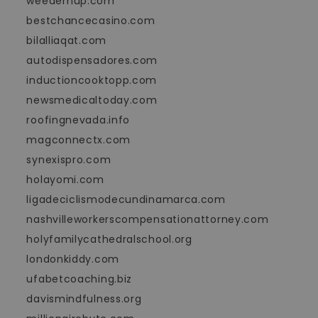
weedemup.com
bestchancecasino.com
bilalliaqat.com
autodispensadores.com
inductioncooktopp.com
newsmedicaltoday.com
roofingnevada.info
magconnectx.com
synexispro.com
holayomi.com
ligadeciclismodecundinamarca.com
nashvilleworkerscompensationattorney.com
holyfamilycathedralschool.org
londonkiddy.com
ufabetcoaching.biz
davismindfulness.org