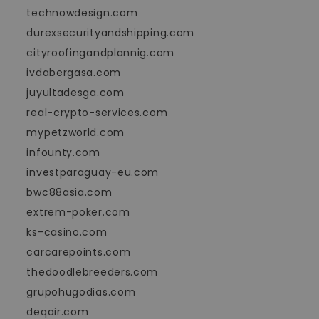
technowdesign.com
durexsecurityandshipping.com
cityroofingandplannig.com
ivdabergasa.com
juyultadesga.com
real-crypto-services.com
mypetzworld.com
infounty.com
investparaguay-eu.com
bwc88asia.com
extrem-poker.com
ks-casino.com
carcarepoints.com
thedoodlebreeders.com
grupohugodias.com
deqair.com