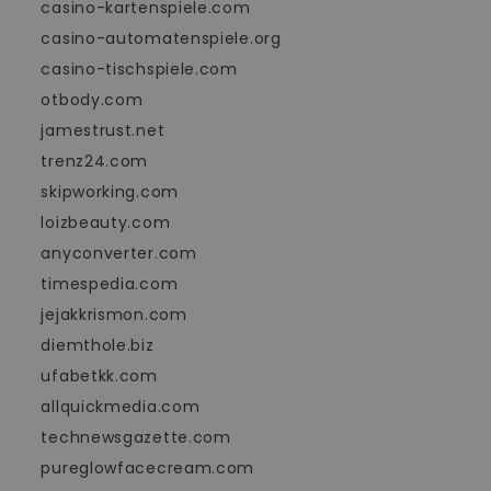
casino-kartenspiele.com
casino-automatenspiele.org
casino-tischspiele.com
otbody.com
jamestrust.net
trenz24.com
skipworking.com
loizbeauty.com
anyconverter.com
timespedia.com
jejakkrismon.com
diemthole.biz
ufabetkk.com
allquickmedia.com
technewsgazette.com
pureglowfacecream.com