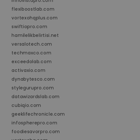
innovistapro.com
flexiboostlab.com
vortexohqplus.com
swiftiopro.com
hamilelikbelirtisi.net
versalotech.com
techmaxco.com
exceedolab.com
activaxio.com
dynabytesco.com
stylegurupro.com
datawizardslab.com
cubiqio.com
geeklifechronicle.com
infospherepro.com
foodiesavorpro.com