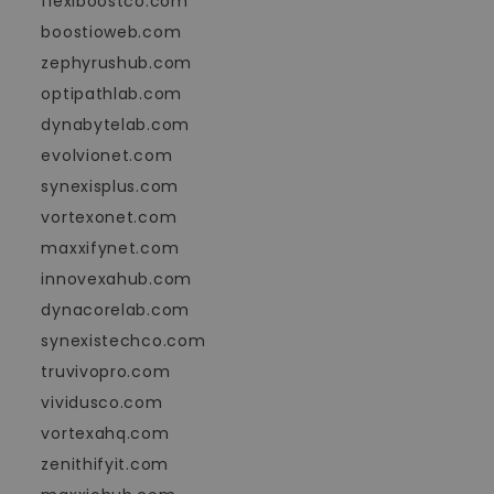
flexiboostco.com
boostioweb.com
zephyrushub.com
optipathlab.com
dynabytelab.com
evolvionet.com
synexisplus.com
vortexonet.com
maxxifynet.com
innovexahub.com
dynacorelab.com
synexistechco.com
truvivopro.com
vividusco.com
vortexahq.com
zenithifyit.com