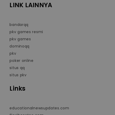
LINK LAINNYA
bandarqq
pkv games resmi
pkv games
dominoqq
pkv
poker online
situs qq
situs pkv
Links
educationalnewsupdates.com