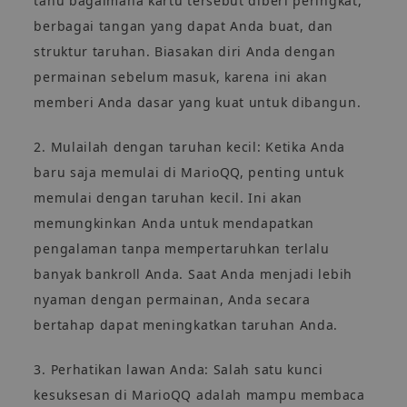
tahu bagaimana kartu tersebut diberi peringkat,
berbagai tangan yang dapat Anda buat, dan
struktur taruhan. Biasakan diri Anda dengan
permainan sebelum masuk, karena ini akan
memberi Anda dasar yang kuat untuk dibangun.
2. Mulailah dengan taruhan kecil: Ketika Anda
baru saja memulai di MarioQQ, penting untuk
memulai dengan taruhan kecil. Ini akan
memungkinkan Anda untuk mendapatkan
pengalaman tanpa mempertaruhkan terlalu
banyak bankroll Anda. Saat Anda menjadi lebih
nyaman dengan permainan, Anda secara
bertahap dapat meningkatkan taruhan Anda.
3. Perhatikan lawan Anda: Salah satu kunci
kesuksesan di MarioQQ adalah mampu membaca