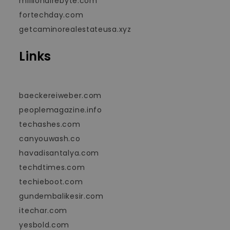
millionairebyte.com
fortechday.com
getcaminorealestateusa.xyz
Links
baeckereiweber.com
peoplemagazine.info
techashes.com
canyouwash.co
havadisantalya.com
techdtimes.com
techieboot.com
gundembalikesir.com
itechar.com
yesbold.com