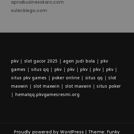
apnabusinesskaro.com
suleckiego.com
pkv
|
slot gacor 2025
|
agen judi bola
|
pkv
games
|
situs qq
|
pkv
|
pkv
|
pkv
|
pkv
|
pkv
|
situs pkv games
|
poker online
|
situs qq
|
slot
maxwin
|
slot maxwin
|
slot maxwin
|
situs poker
|
hematqq.pkvgamesresmi.org
Proudly powered by WordPress
|
Theme: Funky