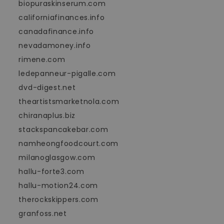
biopuraskinserum.com
californiafinances.info
canadafinance.info
nevadamoney.info
rimene.com
ledepanneur-pigalle.com
dvd-digest.net
theartistsmarketnola.com
chiranaplus.biz
stackspancakebar.com
namheongfoodcourt.com
milanoglasgow.com
hallu-forte3.com
hallu-motion24.com
therockskippers.com
granfoss.net