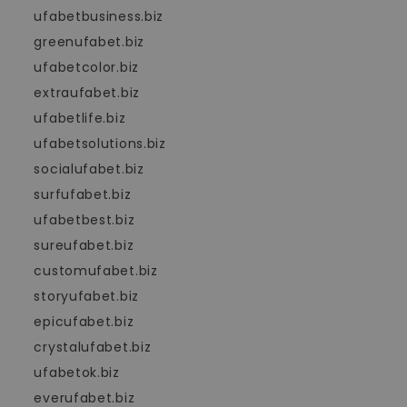
ufabetbusiness.biz
greenufabet.biz
ufabetcolor.biz
extraufabet.biz
ufabetlife.biz
ufabetsolutions.biz
socialufabet.biz
surfufabet.biz
ufabetbest.biz
sureufabet.biz
customufabet.biz
storyufabet.biz
epicufabet.biz
crystalufabet.biz
ufabetok.biz
everufabet.biz