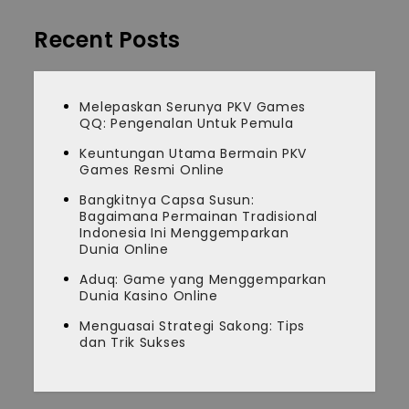
Recent Posts
Melepaskan Serunya PKV Games
QQ: Pengenalan Untuk Pemula
Keuntungan Utama Bermain PKV
Games Resmi Online
Bangkitnya Capsa Susun:
Bagaimana Permainan Tradisional
Indonesia Ini Menggemparkan
Dunia Online
Aduq: Game yang Menggemparkan
Dunia Kasino Online
Menguasai Strategi Sakong: Tips
dan Trik Sukses