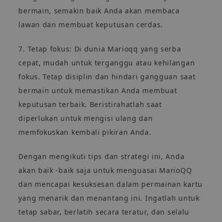
bermain, semakin baik Anda akan membaca
lawan dan membuat keputusan cerdas.
7. Tetap fokus: Di dunia Marioqq yang serba
cepat, mudah untuk terganggu atau kehilangan
fokus. Tetap disiplin dan hindari gangguan saat
bermain untuk memastikan Anda membuat
keputusan terbaik. Beristirahatlah saat
diperlukan untuk mengisi ulang dan
memfokuskan kembali pikiran Anda.
Dengan mengikuti tips dan strategi ini, Anda
akan baik -baik saja untuk menguasai MarioQQ
dan mencapai kesuksesan dalam permainan kartu
yang menarik dan menantang ini. Ingatlah untuk
tetap sabar, berlatih secara teratur, dan selalu