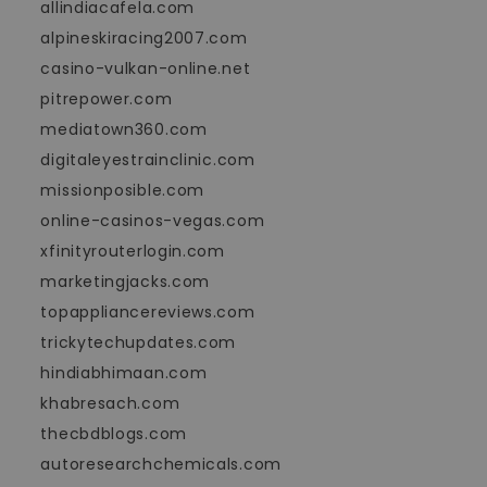
allindiacafela.com
alpineskiracing2007.com
casino-vulkan-online.net
pitrepower.com
mediatown360.com
digitaleyestrainclinic.com
missionposible.com
online-casinos-vegas.com
xfinityrouterlogin.com
marketingjacks.com
topappliancereviews.com
trickytechupdates.com
hindiabhimaan.com
khabresach.com
thecbdblogs.com
autoresearchchemicals.com