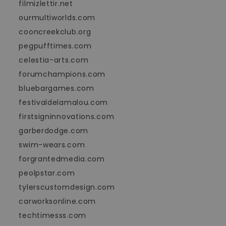
filmizlettir.net
ourmultiworlds.com
cooncreekclub.org
pegpufftimes.com
celestia-arts.com
forumchampions.com
bluebargames.com
festivaldelamalou.com
firstsigninnovations.com
garberdodge.com
swim-wears.com
forgrantedmedia.com
peolpstar.com
tylerscustomdesign.com
carworksonline.com
techtimesss.com