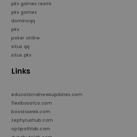
pkv games resmi
pkv games
dominoqq
pkv
poker online
situs qq
situs pkv
Links
educationalnewsupdates.com
flexiboostco.com
boostioweb.com
zephyrushub.com
optipathlab.com