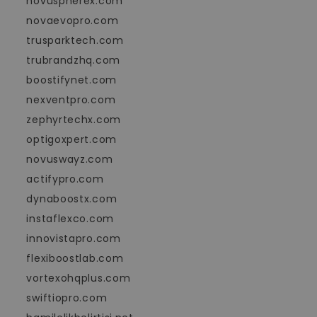
novuspherex.com
novaevopro.com
trusparktech.com
trubrandzhq.com
boostifynet.com
nexventpro.com
zephyrtechx.com
optigoxpert.com
novuswayz.com
actifypro.com
dynaboostx.com
instaflexco.com
innovistapro.com
flexiboostlab.com
vortexohqplus.com
swiftiopro.com