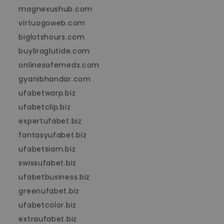
magnexushub.com
virtuogoweb.com
biglotshours.com
buyliraglutide.com
onlinesafemeds.com
gyanibhandar.com
ufabetwarp.biz
ufabetclip.biz
expertufabet.biz
fantasyufabet.biz
ufabetsiam.biz
swissufabet.biz
ufabetbusiness.biz
greenufabet.biz
ufabetcolor.biz
extraufabet.biz