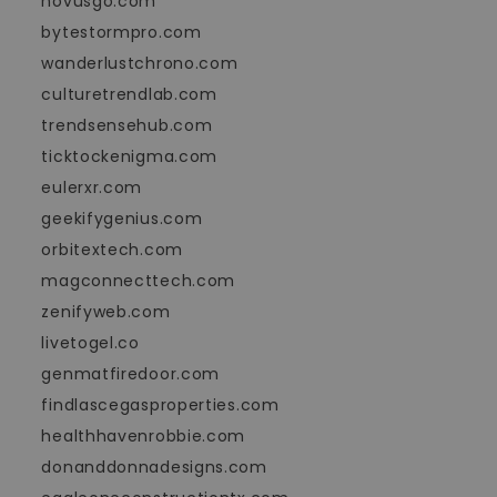
novusgo.com
bytestormpro.com
wanderlustchrono.com
culturetrendlab.com
trendsensehub.com
ticktockenigma.com
eulerxr.com
geekifygenius.com
orbitextech.com
magconnecttech.com
zenifyweb.com
livetogel.co
genmatfiredoor.com
findlascegasproperties.com
healthhavenrobbie.com
donanddonnadesigns.com