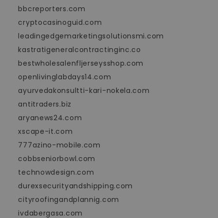
bbcreporters.com
cryptocasinoguid.com
leadingedgemarketingsolutionsmi.com
kastratigeneralcontractinginc.co
bestwholesalenfljerseysshop.com
openlivinglabdays14.com
ayurvedakonsultti-kari-nokela.com
antitraders.biz
aryanews24.com
xscape-it.com
777azino-mobile.com
cobbseniorbowl.com
technowdesign.com
durexsecurityandshipping.com
cityroofingandplannig.com
ivdabergasa.com