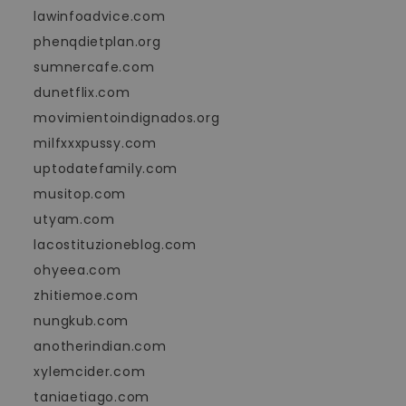
lawinfoadvice.com
phenqdietplan.org
sumnercafe.com
dunetflix.com
movimientoindignados.org
milfxxxpussy.com
uptodatefamily.com
musitop.com
utyam.com
lacostituzioneblog.com
ohyeea.com
zhitiemoe.com
nungkub.com
anotherindian.com
xylemcider.com
taniaetiago.com