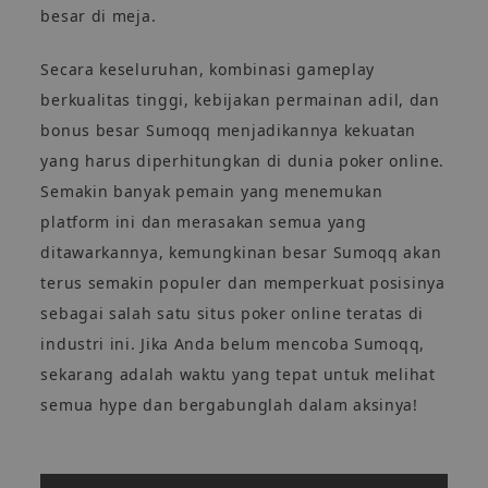
besar di meja.
Secara keseluruhan, kombinasi gameplay
berkualitas tinggi, kebijakan permainan adil, dan
bonus besar Sumoqq menjadikannya kekuatan
yang harus diperhitungkan di dunia poker online.
Semakin banyak pemain yang menemukan
platform ini dan merasakan semua yang
ditawarkannya, kemungkinan besar Sumoqq akan
terus semakin populer dan memperkuat posisinya
sebagai salah satu situs poker online teratas di
industri ini. Jika Anda belum mencoba Sumoqq,
sekarang adalah waktu yang tepat untuk melihat
semua hype dan bergabunglah dalam aksinya!