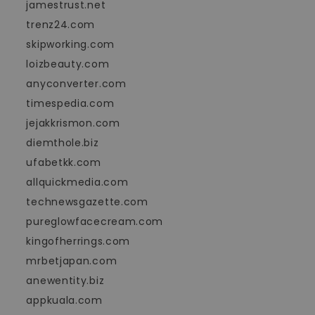
jamestrust.net
trenz24.com
skipworking.com
loizbeauty.com
anyconverter.com
timespedia.com
jejakkrismon.com
diemthole.biz
ufabetkk.com
allquickmedia.com
technewsgazette.com
pureglowfacecream.com
kingofherrings.com
mrbetjapan.com
anewentity.biz
appkuala.com