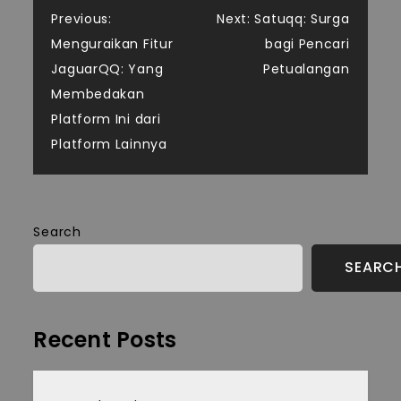
Post
Previous:
Next:
Satuqq: Surga
Menguraikan Fitur
bagi Pencari
navigation
JaguarQQ: Yang
Petualangan
Membedakan
Platform Ini dari
Platform Lainnya
Search
SEARC
Recent Posts