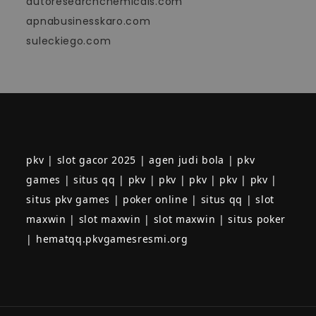
autoresearchchemicals.com
apnabusinesskaro.com
suleckiego.com
pkv
|
slot gacor 2025
|
agen judi bola
|
pkv
games
|
situs qq
|
pkv
|
pkv
|
pkv
|
pkv
|
pkv
|
situs pkv games
|
poker online
|
situs qq
|
slot
maxwin
|
slot maxwin
|
slot maxwin
|
situs poker
|
hematqq.pkvgamesresmi.org