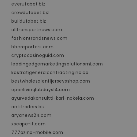
everufabet.biz
crowdufabet.biz
buildufabet.biz
alltransportnews.com
fashiontrandsnews.com
bbcreporters.com
cryptocasinoguid.com
leadingedgemarketingsolutionsmi.com
kastratigeneralcontractinginc.co
bestwholesalenfljerseysshop.com
openlivinglabdays14.com
ayurvedakonsultti-kari-nokela.com
antitraders.biz
aryanews24.com
xscape-it.com
777azino-mobile.com