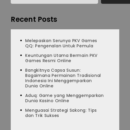
Recent Posts
Melepaskan Serunya PKV Games
QQ: Pengenalan Untuk Pemula
Keuntungan Utama Bermain PKV
Games Resmi Online
Bangkitnya Capsa Susun:
Bagaimana Permainan Tradisional
Indonesia Ini Menggemparkan
Dunia Online
Aduq: Game yang Menggemparkan
Dunia Kasino Online
Menguasai Strategi Sakong: Tips
dan Trik Sukses