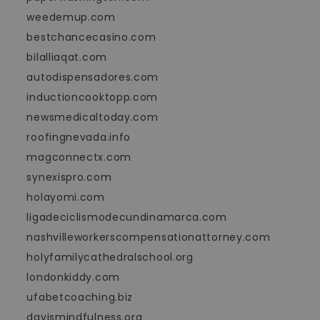
weedemup.com
bestchancecasino.com
bilalliaqat.com
autodispensadores.com
inductioncooktopp.com
newsmedicaltoday.com
roofingnevada.info
magconnectx.com
synexispro.com
holayomi.com
ligadeciclismodecundinamarca.com
nashvilleworkerscompensationattorney.com
holyfamilycathedralschool.org
londonkiddy.com
ufabetcoaching.biz
davismindfulness.org