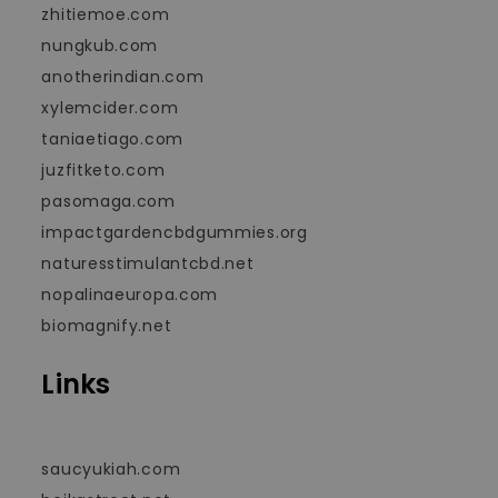
zhitiemoe.com
nungkub.com
anotherindian.com
xylemcider.com
taniaetiago.com
juzfitketo.com
pasomaga.com
impactgardencbdgummies.org
naturesstimulantcbd.net
nopalinaeuropa.com
biomagnify.net
Links
saucyukiah.com