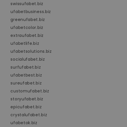
swissufabet.biz
ufabetbusiness.biz
greenufabet.biz
ufabetcolor.biz
extraufabet.biz
ufabetlife.biz
ufabetsolutions.biz
socialufabet.biz
surfufabet.biz
ufabetbest.biz
sureufabet.biz
customufabet.biz
storyufabet.biz
epicufabet.biz
crystalufabet.biz
ufabetok.biz