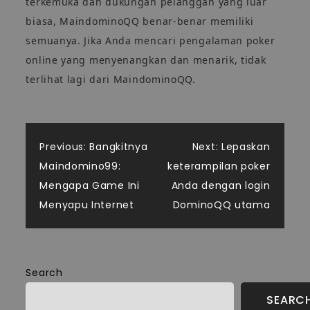
terkemuka dan dukungan pelanggan yang luar
biasa, MaindominoQQ benar-benar memiliki
semuanya. Jika Anda mencari pengalaman poker
online yang menyenangkan dan menarik, tidak
terlihat lagi dari MaindominoQQ.
Post
Previous:
Bangkitnya
Next:
Lepaskan
Maindomino99:
keterampilan poker
navigation
Mengapa Game Ini
Anda dengan login
Menyapu Internet
DominoQQ utama
Search
SEARC