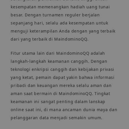
kesempatan memenangkan hadiah uang tunai
besar. Dengan turnamen reguler berjalan
sepanjang hari, selalu ada kesempatan untuk
menguji keterampilan Anda dengan yang terbaik
dari yang terbaik di MaindominoQQ.
Fitur utama lain dari MaindominoQQ adalah
langkah-langkah keamanan canggih. Dengan
teknologi enkripsi canggih dan kebijakan privasi
yang ketat, pemain dapat yakin bahwa informasi
pribadi dan keuangan mereka selalu aman dan
aman saat bermain di MaindominoQQ. Tingkat
keamanan ini sangat penting dalam lanskap
online saat ini, di mana ancaman dunia maya dan
pelanggaran data menjadi semakin umum.