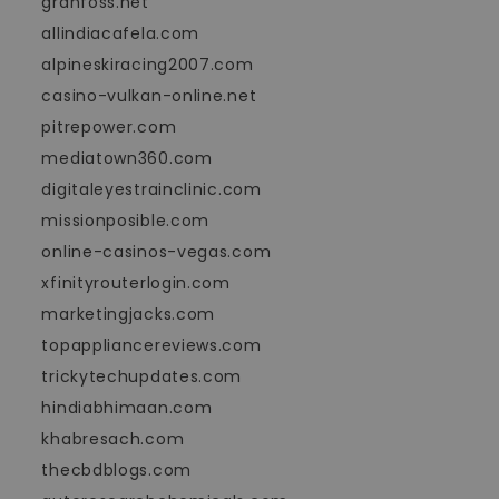
granfoss.net
allindiacafela.com
alpineskiracing2007.com
casino-vulkan-online.net
pitrepower.com
mediatown360.com
digitaleyestrainclinic.com
missionposible.com
online-casinos-vegas.com
xfinityrouterlogin.com
marketingjacks.com
topappliancereviews.com
trickytechupdates.com
hindiabhimaan.com
khabresach.com
thecbdblogs.com