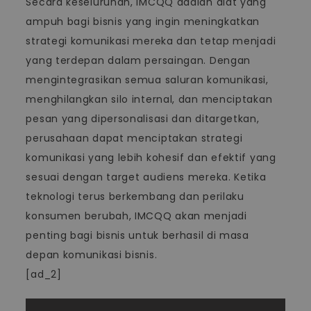
Secara keseluruhan, IMCQQ adalah alat yang
ampuh bagi bisnis yang ingin meningkatkan
strategi komunikasi mereka dan tetap menjadi
yang terdepan dalam persaingan. Dengan
mengintegrasikan semua saluran komunikasi,
menghilangkan silo internal, dan menciptakan
pesan yang dipersonalisasi dan ditargetkan,
perusahaan dapat menciptakan strategi
komunikasi yang lebih kohesif dan efektif yang
sesuai dengan target audiens mereka. Ketika
teknologi terus berkembang dan perilaku
konsumen berubah, IMCQQ akan menjadi
penting bagi bisnis untuk berhasil di masa
depan komunikasi bisnis.
[ad_2]