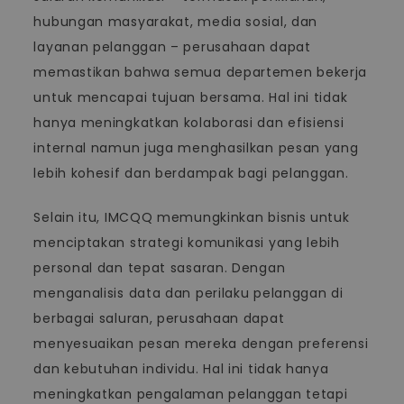
hubungan masyarakat, media sosial, dan
layanan pelanggan – perusahaan dapat
memastikan bahwa semua departemen bekerja
untuk mencapai tujuan bersama. Hal ini tidak
hanya meningkatkan kolaborasi dan efisiensi
internal namun juga menghasilkan pesan yang
lebih kohesif dan berdampak bagi pelanggan.
Selain itu, IMCQQ memungkinkan bisnis untuk
menciptakan strategi komunikasi yang lebih
personal dan tepat sasaran. Dengan
menganalisis data dan perilaku pelanggan di
berbagai saluran, perusahaan dapat
menyesuaikan pesan mereka dengan preferensi
dan kebutuhan individu. Hal ini tidak hanya
meningkatkan pengalaman pelanggan tetapi