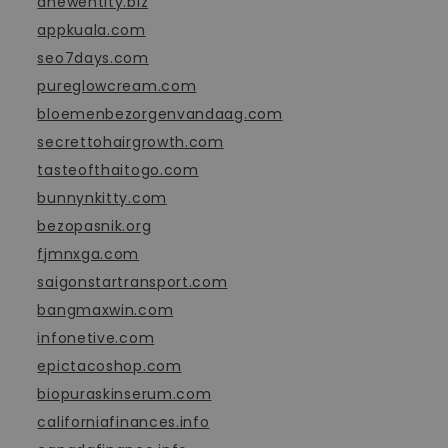
anewentity.biz
appkuala.com
seo7days.com
pureglowcream.com
bloemenbezorgenvandaag.com
secrettohairgrowth.com
tasteofthaitogo.com
bunnynkitty.com
bezopasnik.org
fjmnxga.com
saigonstartransport.com
bangmaxwin.com
infonetive.com
epictacoshop.com
biopuraskinserum.com
californiafinances.info