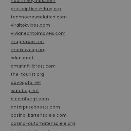
health150years.com
prescriptions-drug.org
technocrewsolution.com
viraltokvibes.com
vivianebritoimoveis.com
magforbes.net
monkeycap.org
sdenix.net
amarinhillcrest.com
the-tourist.org
advogato.net
isafebag.net
bloombergz.com
enterpriseboosts.com
casino-kartenspiele.com
casino-automatenspiele.org