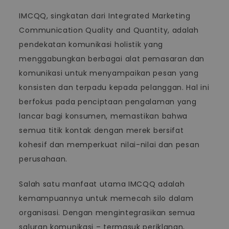
IMCQQ, singkatan dari Integrated Marketing
Communication Quality and Quantity, adalah
pendekatan komunikasi holistik yang
menggabungkan berbagai alat pemasaran dan
komunikasi untuk menyampaikan pesan yang
konsisten dan terpadu kepada pelanggan. Hal ini
berfokus pada penciptaan pengalaman yang
lancar bagi konsumen, memastikan bahwa
semua titik kontak dengan merek bersifat
kohesif dan memperkuat nilai-nilai dan pesan
perusahaan.
Salah satu manfaat utama IMCQQ adalah
kemampuannya untuk memecah silo dalam
organisasi. Dengan mengintegrasikan semua
saluran komunikasi – termasuk periklanan,