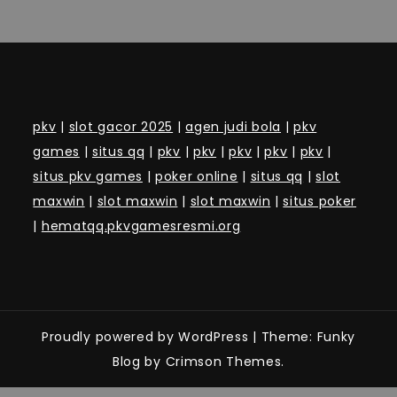
pkv
|
slot gacor 2025
|
agen judi bola
|
pkv
games
|
situs qq
|
pkv
|
pkv
|
pkv
|
pkv
|
pkv
|
situs pkv games
|
poker online
|
situs qq
|
slot
maxwin
|
slot maxwin
|
slot maxwin
|
situs poker
|
hematqq.pkvgamesresmi.org
Proudly powered by WordPress
|
Theme: Funky
Blog by Crimson Themes.