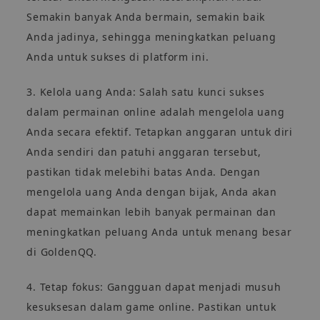
Semakin banyak Anda bermain, semakin baik
Anda jadinya, sehingga meningkatkan peluang
Anda untuk sukses di platform ini.
3. Kelola uang Anda: Salah satu kunci sukses
dalam permainan online adalah mengelola uang
Anda secara efektif. Tetapkan anggaran untuk diri
Anda sendiri dan patuhi anggaran tersebut,
pastikan tidak melebihi batas Anda. Dengan
mengelola uang Anda dengan bijak, Anda akan
dapat memainkan lebih banyak permainan dan
meningkatkan peluang Anda untuk menang besar
di GoldenQQ.
4. Tetap fokus: Gangguan dapat menjadi musuh
kesuksesan dalam game online. Pastikan untuk