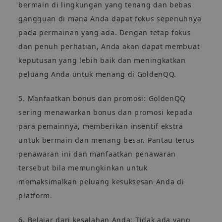
bermain di lingkungan yang tenang dan bebas
gangguan di mana Anda dapat fokus sepenuhnya
pada permainan yang ada. Dengan tetap fokus
dan penuh perhatian, Anda akan dapat membuat
keputusan yang lebih baik dan meningkatkan
peluang Anda untuk menang di GoldenQQ.
5. Manfaatkan bonus dan promosi: GoldenQQ
sering menawarkan bonus dan promosi kepada
para pemainnya, memberikan insentif ekstra
untuk bermain dan menang besar. Pantau terus
penawaran ini dan manfaatkan penawaran
tersebut bila memungkinkan untuk
memaksimalkan peluang kesuksesan Anda di
platform.
6. Belajar dari kesalahan Anda: Tidak ada yang