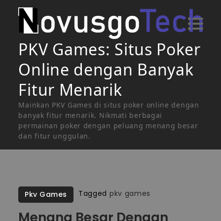
Skip
to
content
PKV Games: Situs Poker
Online dengan Banyak
Fitur Menarik
Mainkan PKV Games di situs poker online dengan
banyak fitur menarik. Nikmati berbagai
permainan poker dengan peluang menang besar
dan fitur unggulan.
Tagged
pkv games
Pkv Games
Menang Besar Dengan