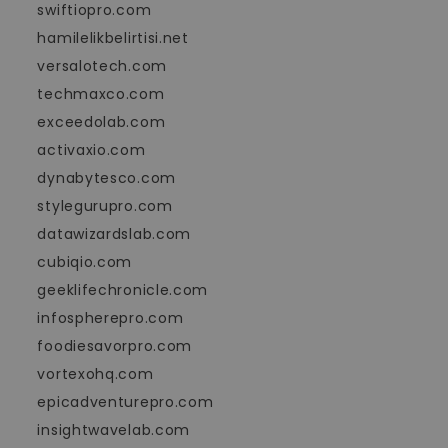
swiftiopro.com
hamilelikbelirtisi.net
versalotech.com
techmaxco.com
exceedolab.com
activaxio.com
dynabytesco.com
stylegurupro.com
datawizardslab.com
cubiqio.com
geeklifechronicle.com
infospherepro.com
foodiesavorpro.com
vortexohq.com
epicadventurepro.com
insightwavelab.com