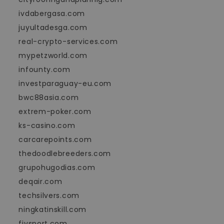
ivdabergasa.com
juyultadesga.com
real-crypto-services.com
mypetzworld.com
infounty.com
investparaguay-eu.com
bwc88asia.com
extrem-poker.com
ks-casino.com
carcarepoints.com
thedoodlebreeders.com
grupohugodias.com
deqair.com
techsilvers.com
ningkatinskill.com
fivsport.com