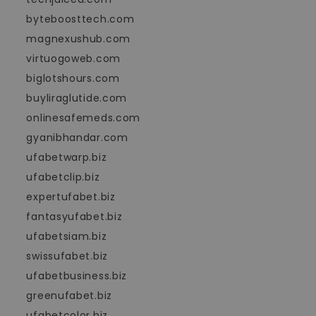
byteboosttech.com
magnexushub.com
virtuogoweb.com
biglotshours.com
buyliraglutide.com
onlinesafemeds.com
gyanibhandar.com
ufabetwarp.biz
ufabetclip.biz
expertufabet.biz
fantasyufabet.biz
ufabetsiam.biz
swissufabet.biz
ufabetbusiness.biz
greenufabet.biz
ufabetcolor.biz