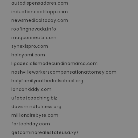
autodispensadores.com
inductioncooktopp.com
newsmedicaltoday.com
roofingnevada.info
magconnectx.com
synexispro.com
holayomi.com
ligadeciclismodecundinamarca.com
nashvilleworkerscompensationattorney.com
holyfamilycathedralschool.org
londonkiddy.com
ufabetcoaching.biz
davismindfulness.org
millionairebyte.com
fortechday.com
getcaminorealestateusa.xyz