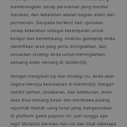
memenangkan setiap permainan yang mereka
mainkan, dan kekalahan adalah bagian alami dari
permainan. Daripada berkecil hati, gunakan
setiap kekalahan sebagai kesempatan untuk
belajar dan berkembang. Analisis gameplay Anda,
identifikasi area yang perlu ditingkatkan, dan
sesuaikan strategi Anda untuk meningkatkan
peluang Anda menang di GoldenQQ.
Dengan mengikuti tip dan strategi ini, Anda akan
segera menuju kesuksesan di GoldenQQ. Dengan
sedikit latihan, kesabaran, dan ketekunan, Anda
akan bisa menang besar dan membawa pulang
sejumlah hadiah uang tunai yang mengesankan
di platform game populer ini. Jadi tunggu apa
lagi? Mulailah bermain hari ini dan lihat seberapa