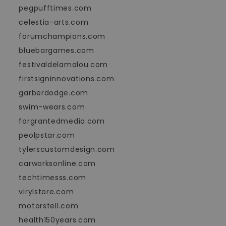
pegpufftimes.com
celestia-arts.com
forumchampions.com
bluebargames.com
festivaldelamalou.com
firstsigninnovations.com
garberdodge.com
swim-wears.com
forgrantedmedia.com
peolpstar.com
tylerscustomdesign.com
carworksonline.com
techtimesss.com
virylstore.com
motorstell.com
health150years.com