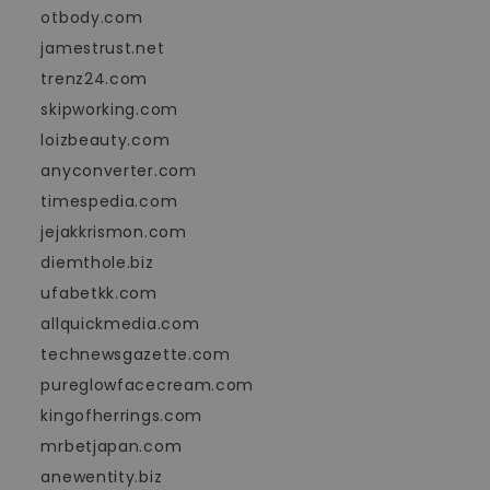
otbody.com
jamestrust.net
trenz24.com
skipworking.com
loizbeauty.com
anyconverter.com
timespedia.com
jejakkrismon.com
diemthole.biz
ufabetkk.com
allquickmedia.com
technewsgazette.com
pureglowfacecream.com
kingofherrings.com
mrbetjapan.com
anewentity.biz