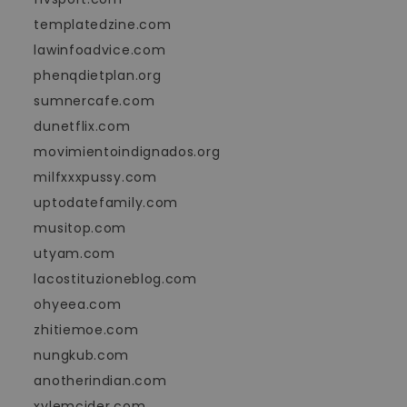
templatedzine.com
lawinfoadvice.com
phenqdietplan.org
sumnercafe.com
dunetflix.com
movimientoindignados.org
milfxxxpussy.com
uptodatefamily.com
musitop.com
utyam.com
lacostituzioneblog.com
ohyeea.com
zhitiemoe.com
nungkub.com
anotherindian.com
xylemcider.com