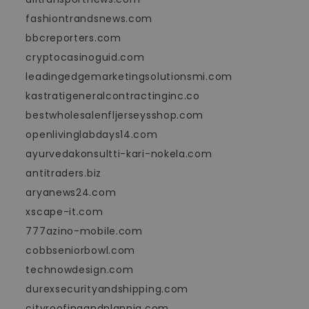
fashiontrandsnews.com
bbcreporters.com
cryptocasinoguid.com
leadingedgemarketingsolutionsmi.com
kastratigeneralcontractinginc.co
bestwholesalenfljerseysshop.com
openlivinglabdays14.com
ayurvedakonsultti-kari-nokela.com
antitraders.biz
aryanews24.com
xscape-it.com
777azino-mobile.com
cobbseniorbowl.com
technowdesign.com
durexsecurityandshipping.com
cityroofingandplannig.com