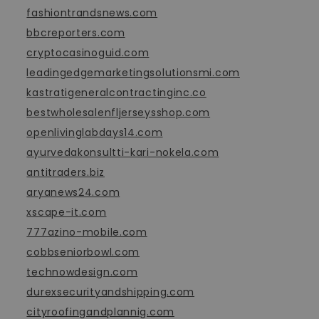
fashiontrandsnews.com
bbcreporters.com
cryptocasinoguid.com
leadingedgemarketingsolutionsmi.com
kastratigeneralcontractinginc.co
bestwholesalenfljerseysshop.com
openlivinglabdays14.com
ayurvedakonsultti-kari-nokela.com
antitraders.biz
aryanews24.com
xscape-it.com
777azino-mobile.com
cobbseniorbowl.com
technowdesign.com
durexsecurityandshipping.com
cityroofingandplannig.com