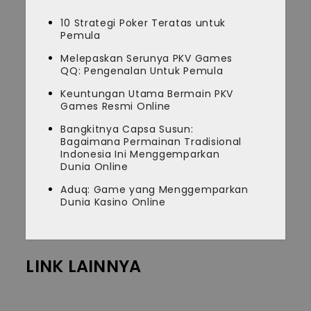
10 Strategi Poker Teratas untuk
Pemula
Melepaskan Serunya PKV Games
QQ: Pengenalan Untuk Pemula
Keuntungan Utama Bermain PKV
Games Resmi Online
Bangkitnya Capsa Susun:
Bagaimana Permainan Tradisional
Indonesia Ini Menggemparkan
Dunia Online
Aduq: Game yang Menggemparkan
Dunia Kasino Online
LINK LAINNYA