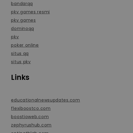
bandarqq
pkv games resmi
pkv games
dominoqq
pkv
poker online
situs qq
situs pkv
Links
educationalnewsupdates.com
flexiboostco.com
boostioweb.com
zephyrushub.com