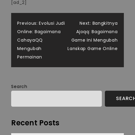
[ad_2]
Post
Previous:
Evolusi Judi
Next:
Bangkitnya
Online: Bagaimana
Ajoqq: Bagaimana
navigation
CahayaQQ
Game Ini Mengubah
Mengubah
Lanskap Game Online
Permainan
Search
SEARC
Recent Posts