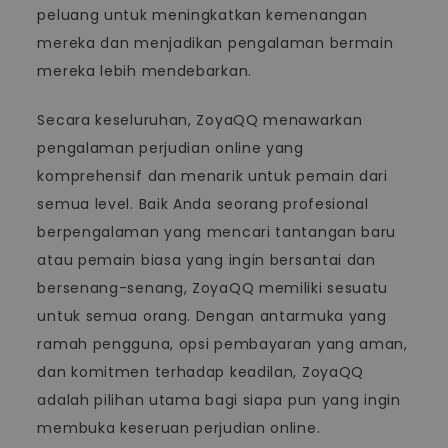
peluang untuk meningkatkan kemenangan
mereka dan menjadikan pengalaman bermain
mereka lebih mendebarkan.
Secara keseluruhan, ZoyaQQ menawarkan
pengalaman perjudian online yang
komprehensif dan menarik untuk pemain dari
semua level. Baik Anda seorang profesional
berpengalaman yang mencari tantangan baru
atau pemain biasa yang ingin bersantai dan
bersenang-senang, ZoyaQQ memiliki sesuatu
untuk semua orang. Dengan antarmuka yang
ramah pengguna, opsi pembayaran yang aman,
dan komitmen terhadap keadilan, ZoyaQQ
adalah pilihan utama bagi siapa pun yang ingin
membuka keseruan perjudian online.