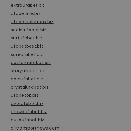
extraufabet.biz
ufabetlife.biz
ufabetsolutions.biz
socialufabet.biz
surfufabet.biz
ufabetbest.biz
sureufabet.biz
customufabet.biz
storyufabet.biz
epicufabet.biz
crystalufabet.biz
ufabetok.biz
everufabet.biz
crowdufabet.biz
buildufabet.biz
alltransportnews.com