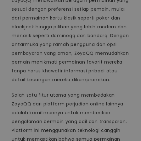
ZoyaQQ menawarkan beragam permainan yang
sesuai dengan preferensi setiap pemain, mulai
dari permainan kartu klasik seperti poker dan
blackjack hingga pilihan yang lebih modern dan
menarik seperti dominoqq dan bandarq. Dengan
antarmuka yang ramah pengguna dan opsi
pembayaran yang aman, ZoyaQQ memudahkan
pemain menikmati permainan favorit mereka
tanpa harus khawatir informasi pribadi atau
detail keuangan mereka dikompromikan.
Salah satu fitur utama yang membedakan
ZoyaQQ dari platform perjudian online lainnya
adalah komitmennya untuk memberikan
pengalaman bermain yang adil dan transparan.
Platform ini menggunakan teknologi canggih
untuk memastikan bahwa semua permainan