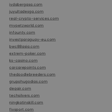
ivdabergasa.com
juyultadesga.com
real-crypto-services.com
mypetzworld.com
infounty.com
investparaguay-eu.com
bwc88asia.com
extrem-poker.com
ks-casino.com
carcarepoints.com
thedoodlebreeders.com
grupohugodias.com
deqair.com
techsilvers.com
ningkatinskill.com
fivsport.com