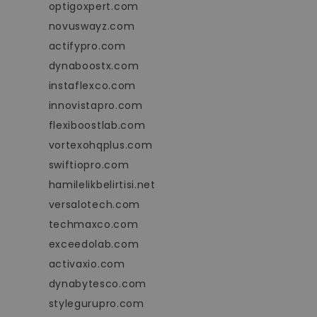
optigoxpert.com
novuswayz.com
actifypro.com
dynaboostx.com
instaflexco.com
innovistapro.com
flexiboostlab.com
vortexohqplus.com
swiftiopro.com
hamilelikbelirtisi.net
versalotech.com
techmaxco.com
exceedolab.com
activaxio.com
dynabytesco.com
stylegurupro.com