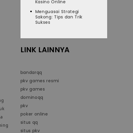
Kasino Online
Menguasai Strategi
y
Sakong: Tips dan Trik
Sukses
LINK LAINNYA
bandarqq
pkv games resmi
pkv games
dominoqq
ng
pkv
uk
poker online
na
situs qq
ming
situs pkv