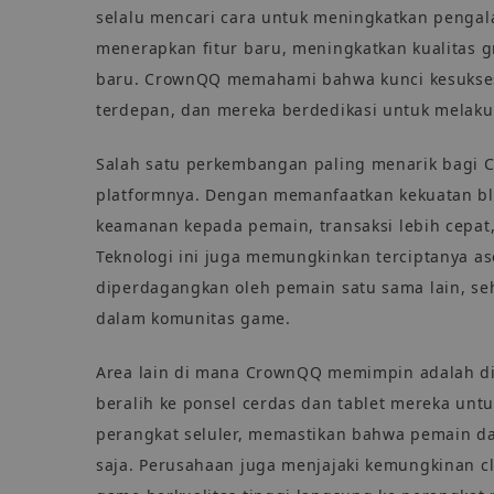
selalu mencari cara untuk meningkatkan penga
menerapkan fitur baru, meningkatkan kualitas 
baru. CrownQQ memahami bahwa kunci kesuksesa
terdepan, dan mereka berdedikasi untuk melakuk
Salah satu perkembangan paling menarik bagi C
platformnya. Dengan memanfaatkan kekuatan b
keamanan kepada pemain, transaksi lebih cepat
Teknologi ini juga memungkinkan terciptanya ase
diperdagangkan oleh pemain satu sama lain, seh
dalam komunitas game.
Area lain di mana CrownQQ memimpin adalah di
beralih ke ponsel cerdas dan tablet mereka un
perangkat seluler, memastikan bahwa pemain da
saja. Perusahaan juga menjajaki kemungkinan