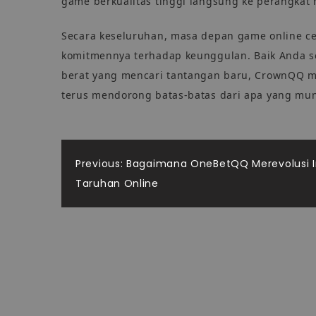
game berkualitas tinggi langsung ke perangkat
Secara keseluruhan, masa depan game online 
komitmennya terhadap keunggulan. Baik Anda 
berat yang mencari tantangan baru, CrownQQ me
terus mendorong batas-batas dari apa yang mung
Post
Previous:
Bagaimana OneBetQQ Merevolusi I
Taruhan Online
navigation