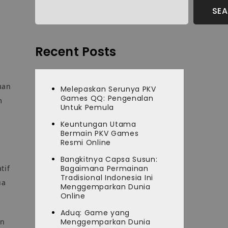
SE
Recent Posts
uan
Melepaskan Serunya PKV
Games QQ: Pengenalan
m
Untuk Pemula
Keuntungan Utama
Bermain PKV Games
Resmi Online
Bangkitnya Capsa Susun:
tif
Bagaimana Permainan
Tradisional Indonesia Ini
ua
Menggemparkan Dunia
Online
Aduq: Game yang
an
Menggemparkan Dunia