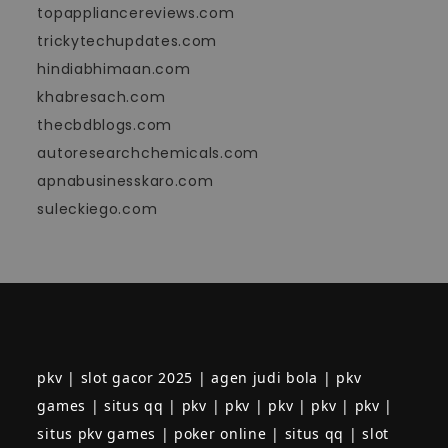
topappliancereviews.com
trickytechupdates.com
hindiabhimaan.com
khabresach.com
thecbdblogs.com
autoresearchchemicals.com
apnabusinesskaro.com
suleckiego.com
pkv
|
slot gacor 2025
|
agen judi bola
|
pkv
games
|
situs qq
|
pkv
|
pkv
|
pkv
|
pkv
|
pkv
|
situs pkv games
|
poker online
|
situs qq
|
slot