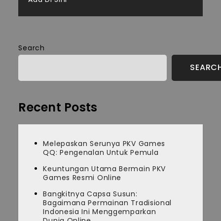
Search
SEARC
Recent Posts
Melepaskan Serunya PKV Games
QQ: Pengenalan Untuk Pemula
Keuntungan Utama Bermain PKV
Games Resmi Online
Bangkitnya Capsa Susun:
Bagaimana Permainan Tradisional
Indonesia Ini Menggemparkan
Dunia Online