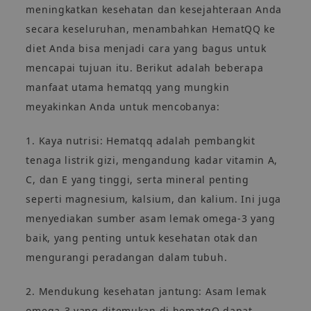
meningkatkan kesehatan dan kesejahteraan Anda
secara keseluruhan, menambahkan HematQQ ke
diet Anda bisa menjadi cara yang bagus untuk
mencapai tujuan itu. Berikut adalah beberapa
manfaat utama hematqq yang mungkin
meyakinkan Anda untuk mencobanya:
1. Kaya nutrisi: Hematqq adalah pembangkit
tenaga listrik gizi, mengandung kadar vitamin A,
C, dan E yang tinggi, serta mineral penting
seperti magnesium, kalsium, dan kalium. Ini juga
menyediakan sumber asam lemak omega-3 yang
baik, yang penting untuk kesehatan otak dan
mengurangi peradangan dalam tubuh.
2. Mendukung kesehatan jantung: Asam lemak
omega-3 yang ditemukan di hematqQ dapat