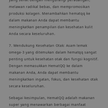
melawan radikal bebas, dan mempromosikan
produksi kolagen. Menambahkan hematqq ke
dalam makanan Anda dapat membantu
meningkatkan penampilan dan kesehatan kulit
Anda secara keseluruhan.
7. Mendukung Kesehatan Otak: Asam lemak
omega-3 yang ditemukan dalam hematqq sangat
penting untuk kesehatan otak dan fungsi kognitif.
Dengan memasukkan HematQQ ke dalam
makanan Anda, Anda dapat membantu
meningkatkan ingatan, fokus, dan kesehatan otak
secara keseluruhan.
Sebagai kesimpulan, HematQQ adalah makanan
super yang menawarkan berbagai manfaat