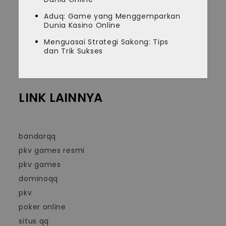
Aduq: Game yang Menggemparkan
Dunia Kasino Online
Menguasai Strategi Sakong: Tips
dan Trik Sukses
LINK LAINNYA
bandarqq
pkv games resmi
pkv games
dominoqq
pkv
poker online
situs qq