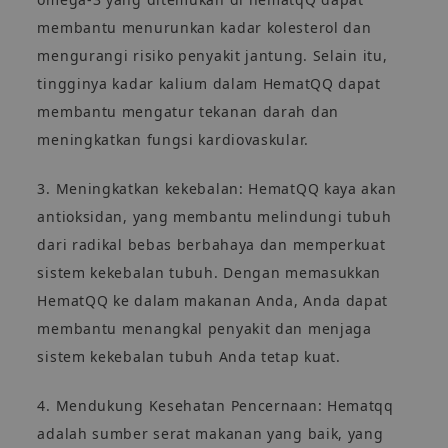
membantu menurunkan kadar kolesterol dan
mengurangi risiko penyakit jantung. Selain itu,
tingginya kadar kalium dalam HematQQ dapat
membantu mengatur tekanan darah dan
meningkatkan fungsi kardiovaskular.
3. Meningkatkan kekebalan: HematQQ kaya akan
antioksidan, yang membantu melindungi tubuh
dari radikal bebas berbahaya dan memperkuat
sistem kekebalan tubuh. Dengan memasukkan
HematQQ ke dalam makanan Anda, Anda dapat
membantu menangkal penyakit dan menjaga
sistem kekebalan tubuh Anda tetap kuat.
4. Mendukung Kesehatan Pencernaan: Hematqq
adalah sumber serat makanan yang baik, yang