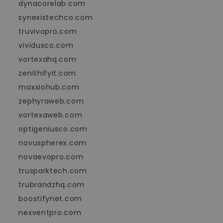
dynacorelab.com
synexistechco.com
truvivopro.com
vividusco.com
vortexahq.com
zenithifyit.com
maxxiohub.com
zephyraweb.com
vortexaweb.com
optigeniusco.com
novuspherex.com
novaevopro.com
trusparktech.com
trubrandzhq.com
boostifynet.com
nexventpro.com