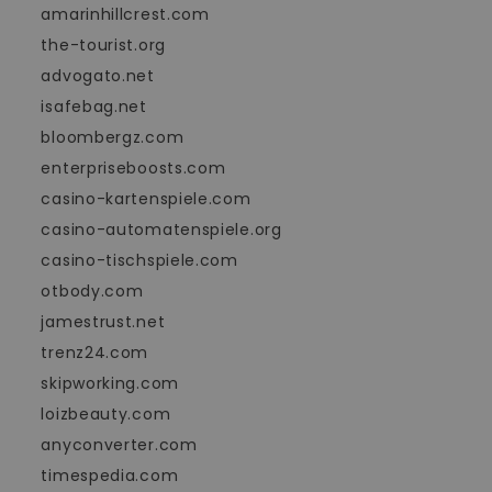
amarinhillcrest.com
the-tourist.org
advogato.net
isafebag.net
bloombergz.com
enterpriseboosts.com
casino-kartenspiele.com
casino-automatenspiele.org
casino-tischspiele.com
otbody.com
jamestrust.net
trenz24.com
skipworking.com
loizbeauty.com
anyconverter.com
timespedia.com