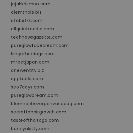
jejakkrismon.com
diemthole.biz
ufabetkk.com
allquickmedia.com
technewsgazette.com
pureglowfacecream.com
kingofherrings.com
mrbetjapan.com
anewentity.biz
appkuala.com
seo7days.com
pureglowcream.com
bloemenbezorgenvandaag.com
secrettohairgrowth.com
tasteofthaitogo.com
bunnynkitty.com