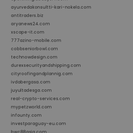
ayurvedakonsultti-kari-nokela.com
antitraders.biz
aryanews24.com
xscape-it.com
777azino-mobile.com
cobbseniorbowl.com
technowdesign.com
durexsecurityandshipping.com
cityroofingandplannig.com
ivdabergasa.com
juyultadesga.com
real-crypto-services.com
mypetzworld.com
infounty.com
investparaguay-eu.com
bwc88asia.com