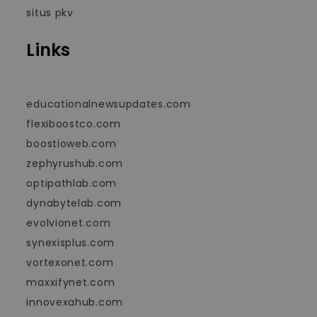
situs pkv
Links
educationalnewsupdates.com
flexiboostco.com
boostioweb.com
zephyrushub.com
optipathlab.com
dynabytelab.com
evolvionet.com
synexisplus.com
vortexonet.com
maxxifynet.com
innovexahub.com