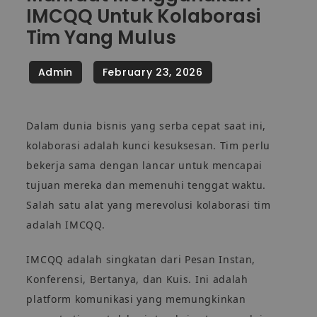
IMCQQ Untuk Kolaborasi
Tim Yang Mulus
Dalam dunia bisnis yang serba cepat saat ini,
kolaborasi adalah kunci kesuksesan. Tim perlu
bekerja sama dengan lancar untuk mencapai
tujuan mereka dan memenuhi tenggat waktu.
Salah satu alat yang merevolusi kolaborasi tim
adalah IMCQQ.
IMCQQ adalah singkatan dari Pesan Instan,
Konferensi, Bertanya, dan Kuis. Ini adalah
platform komunikasi yang memungkinkan