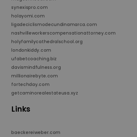
synexispro.com
holayomi.com
ligadeciclismodecundinamarca.com
nashvilleworkerscompensationattorney.com
holyfamilycathedralschool.org
londonkiddy.com
ufabetcoaching.biz
davismindfulness.org
millionairebyte.com
fortechday.com
getcaminorealestateusa.xyz
Links
baeckereiweber.com