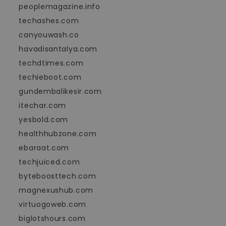
peoplemagazine.info
techashes.com
canyouwash.co
havadisantalya.com
techdtimes.com
techieboot.com
gundembalikesir.com
itechar.com
yesbold.com
healthhubzone.com
ebaraat.com
techjuiced.com
byteboosttech.com
magnexushub.com
virtuogoweb.com
biglotshours.com