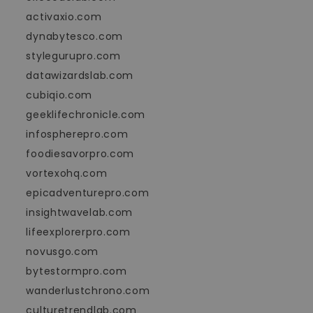
activaxio.com
dynabytesco.com
stylegurupro.com
datawizardslab.com
cubiqio.com
geeklifechronicle.com
infospherepro.com
foodiesavorpro.com
vortexohq.com
epicadventurepro.com
insightwavelab.com
lifeexplorerpro.com
novusgo.com
bytestormpro.com
wanderlustchrono.com
culturetrendlab.com