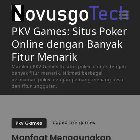
Skip
to
content
PKV Games: Situs Poker
Online dengan Banyak
Fitur Menarik
Mainkan PKV Games di situs poker online dengan
banyak fitur menarik. Nikmati berbagai
permainan poker dengan peluang menang besar
dan fitur unggulan.
Tagged
pkv games
Pkv Games
Manfaat Menggunakan