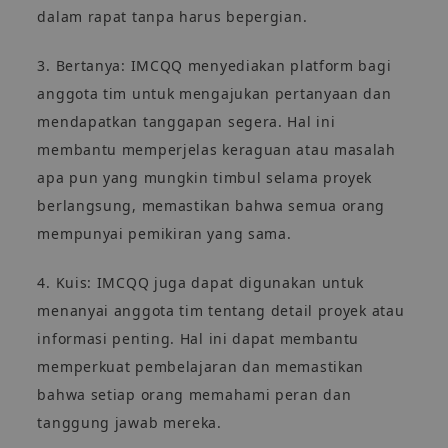
dalam rapat tanpa harus bepergian.
3. Bertanya: IMCQQ menyediakan platform bagi
anggota tim untuk mengajukan pertanyaan dan
mendapatkan tanggapan segera. Hal ini
membantu memperjelas keraguan atau masalah
apa pun yang mungkin timbul selama proyek
berlangsung, memastikan bahwa semua orang
mempunyai pemikiran yang sama.
4. Kuis: IMCQQ juga dapat digunakan untuk
menanyai anggota tim tentang detail proyek atau
informasi penting. Hal ini dapat membantu
memperkuat pembelajaran dan memastikan
bahwa setiap orang memahami peran dan
tanggung jawab mereka.