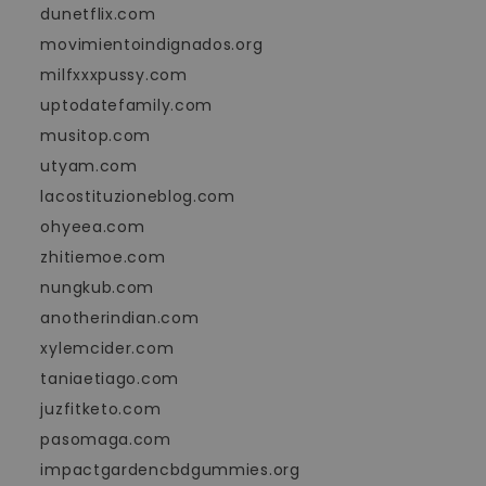
dunetflix.com
movimientoindignados.org
milfxxxpussy.com
uptodatefamily.com
musitop.com
utyam.com
lacostituzioneblog.com
ohyeea.com
zhitiemoe.com
nungkub.com
anotherindian.com
xylemcider.com
taniaetiago.com
juzfitketo.com
pasomaga.com
impactgardencbdgummies.org