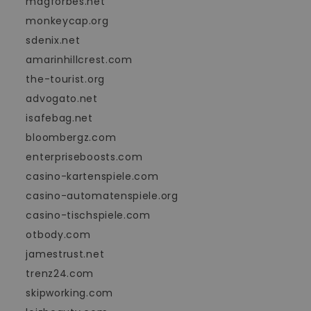
magforbes.net
monkeycap.org
sdenix.net
amarinhillcrest.com
the-tourist.org
advogato.net
isafebag.net
bloombergz.com
enterpriseboosts.com
casino-kartenspiele.com
casino-automatenspiele.org
casino-tischspiele.com
otbody.com
jamestrust.net
trenz24.com
skipworking.com