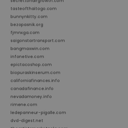
secrettohairgrowth.com
tasteofthaitogo.com
bunnynkitty.com
bezopasnik.org
fjmnxga.com
saigonstartransport.com
bangmaxwin.com
infonetive.com
epictacoshop.com
biopuraskinserum.com
californiafinances.info
canadafinance.info
nevadamoney.info
rimene.com
ledepanneur-pigalle.com
dvd-digest.net