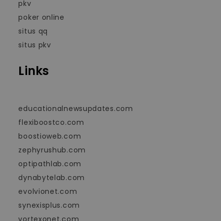
pkv
poker online
situs qq
situs pkv
Links
educationalnewsupdates.com
flexiboostco.com
boostioweb.com
zephyrushub.com
optipathlab.com
dynabytelab.com
evolvionet.com
synexisplus.com
vortexonet.com