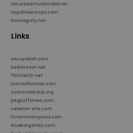
naturesstimulantcbd.net
nopalinaeuropa.com
biomagnify.net
Links
saucyukiah.com
beikastreet.net
filmizlettir.net
ourmultiworlds.com
cooncreekclub.org
pegpufftimes.com
celestia-arts.com
forumchampions.com
bluebargames.com