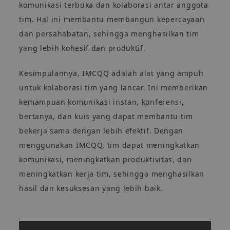
komunikasi terbuka dan kolaborasi antar anggota
tim. Hal ini membantu membangun kepercayaan
dan persahabatan, sehingga menghasilkan tim
yang lebih kohesif dan produktif.
Kesimpulannya, IMCQQ adalah alat yang ampuh
untuk kolaborasi tim yang lancar. Ini memberikan
kemampuan komunikasi instan, konferensi,
bertanya, dan kuis yang dapat membantu tim
bekerja sama dengan lebih efektif. Dengan
menggunakan IMCQQ, tim dapat meningkatkan
komunikasi, meningkatkan produktivitas, dan
meningkatkan kerja tim, sehingga menghasilkan
hasil dan kesuksesan yang lebih baik.