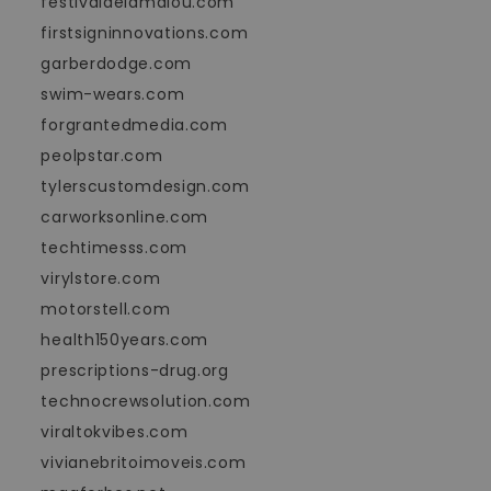
festivaldelamalou.com
firstsigninnovations.com
garberdodge.com
swim-wears.com
forgrantedmedia.com
peolpstar.com
tylerscustomdesign.com
carworksonline.com
techtimesss.com
virylstore.com
motorstell.com
health150years.com
prescriptions-drug.org
technocrewsolution.com
viraltokvibes.com
vivianebritoimoveis.com