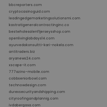
bbcreporters.com
cryptocasinoguid.com
leadingedgemarketingsolutionsmi.com
kastratigeneralcontractinginc.co
bestwholesalenfljerseysshop.com
openlivinglabdays14.com
ayurvedakonsultti-kari-nokela.com
antitraders.biz
aryanews24.com
xscape-it.com
777azino-mobile.com
cobbseniorbowl.com
technowdesign.com
durexsecurityandshipping.com
cityroofingandplannig.com
ivdabergasa.com