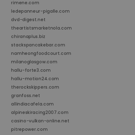
rimene.com
ledepanneur-pigalle.com
dvd-digest.net
theartistsmarketnola.com
chiranaplus.biz
stackspancakebar.com
namheongfoodcourt.com
milanoglasgow.com
hallu-forte3.com
hallu-motion24.com
therockskippers.com
granfoss.net
allindiacafela.com
alpineskiracing2007.com
casino-vulkan-online.net
pitrepower.com