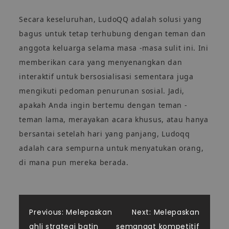
Secara keseluruhan, LudoQQ adalah solusi yang
bagus untuk tetap terhubung dengan teman dan
anggota keluarga selama masa -masa sulit ini. Ini
memberikan cara yang menyenangkan dan
interaktif untuk bersosialisasi sementara juga
mengikuti pedoman penurunan sosial. Jadi,
apakah Anda ingin bertemu dengan teman -
teman lama, merayakan acara khusus, atau hanya
bersantai setelah hari yang panjang, Ludoqq
adalah cara sempurna untuk menyatukan orang,
di mana pun mereka berada.
Post
Previous:
Melepaskan
Next:
Melepaskan
ahli strategi batin
semangat kompetitif