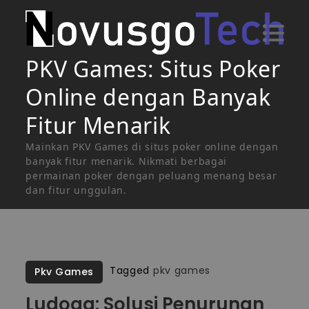
Skip
to
content
PKV Games: Situs Poker
Online dengan Banyak
Fitur Menarik
Mainkan PKV Games di situs poker online dengan
banyak fitur menarik. Nikmati berbagai
permainan poker dengan peluang menang besar
dan fitur unggulan.
Tagged
pkv games
Pkv Games
Ludoqq: Solusi Penurunan