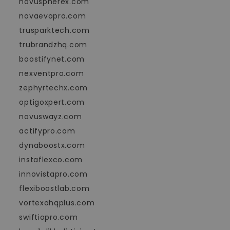
novuspherex.com
novaevopro.com
trusparktech.com
trubrandzhq.com
boostifynet.com
nexventpro.com
zephyrtechx.com
optigoxpert.com
novuswayz.com
actifypro.com
dynaboostx.com
instaflexco.com
innovistapro.com
flexiboostlab.com
vortexohqplus.com
swiftiopro.com