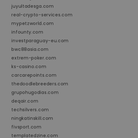
juyultadesga.com
real-crypto-services.com
mypetzworld.com
infounty.com
investparaguay-eu.com
bwc88asia.com
extrem-poker.com
ks-casino.com
carcarepoints.com
thedoodlebreeders.com
grupohugodias.com
deqair.com
techsilvers.com
ningkatinskill.com
fivsport.com
templatedzine.com