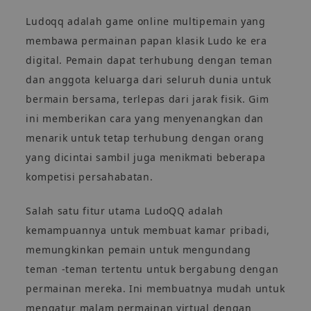
Ludoqq adalah game online multipemain yang
membawa permainan papan klasik Ludo ke era
digital. Pemain dapat terhubung dengan teman
dan anggota keluarga dari seluruh dunia untuk
bermain bersama, terlepas dari jarak fisik. Gim
ini memberikan cara yang menyenangkan dan
menarik untuk tetap terhubung dengan orang
yang dicintai sambil juga menikmati beberapa
kompetisi persahabatan.
Salah satu fitur utama LudoQQ adalah
kemampuannya untuk membuat kamar pribadi,
memungkinkan pemain untuk mengundang
teman -teman tertentu untuk bergabung dengan
permainan mereka. Ini membuatnya mudah untuk
mengatur malam permainan virtual dengan