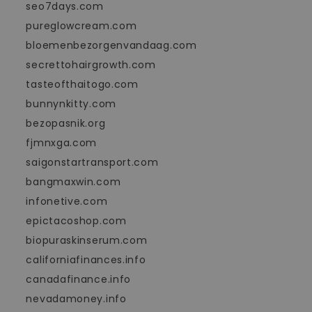
seo7days.com
pureglowcream.com
bloemenbezorgenvandaag.com
secrettohairgrowth.com
tasteofthaitogo.com
bunnynkitty.com
bezopasnik.org
fjmnxga.com
saigonstartransport.com
bangmaxwin.com
infonetive.com
epictacoshop.com
biopuraskinserum.com
californiafinances.info
canadafinance.info
nevadamoney.info