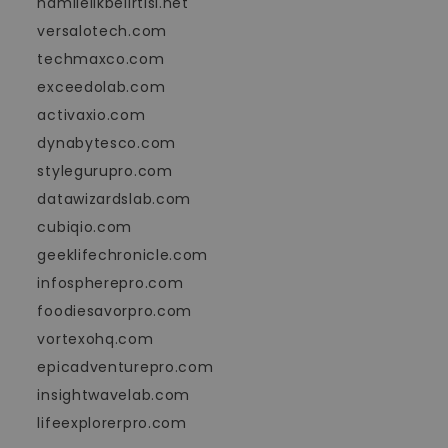
hamilelikbelirtisi.net
versalotech.com
techmaxco.com
exceedolab.com
activaxio.com
dynabytesco.com
stylegurupro.com
datawizardslab.com
cubiqio.com
geeklifechronicle.com
infospherepro.com
foodiesavorpro.com
vortexohq.com
epicadventurepro.com
insightwavelab.com
lifeexplorerpro.com