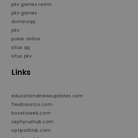
pkv games resmi
pkv games
dominoqq
pkv
poker online
situs qq
situs pkv
Links
educationalnewsupdates.com
flexiboostco.com
boostioweb.com
zephyrushub.com
optipathlab.com