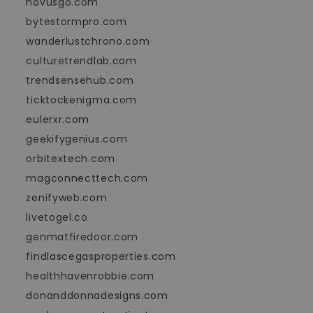
novusgo.com
bytestormpro.com
wanderlustchrono.com
culturetrendlab.com
trendsensehub.com
ticktockenigma.com
eulerxr.com
geekifygenius.com
orbitextech.com
magconnecttech.com
zenifyweb.com
livetogel.co
genmatfiredoor.com
findlascegasproperties.com
healthhavenrobbie.com
donanddonnadesigns.com