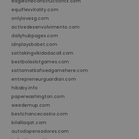
eagleoneconstructiontx.com
equiflexvitality.com
onlylovesg.com
activedesenvolvimento.com
dailyhubpages.com
idnplaysbobet.com
sattakingvikidadacall.com
bestbolaslotgames.com
sattamatkafixedgamehere.com
entrepreneurguardian.com
hibaby.info
paperwashington.com
weedemup.com
bestchancecasino.com
bilalliaqat.com
autodispensadores.com