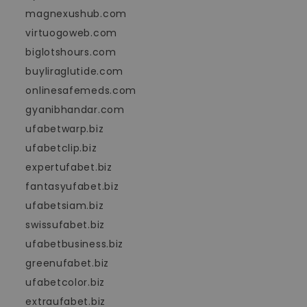
magnexushub.com
virtuogoweb.com
biglotshours.com
buyliraglutide.com
onlinesafemeds.com
gyanibhandar.com
ufabetwarp.biz
ufabetclip.biz
expertufabet.biz
fantasyufabet.biz
ufabetsiam.biz
swissufabet.biz
ufabetbusiness.biz
greenufabet.biz
ufabetcolor.biz
extraufabet.biz