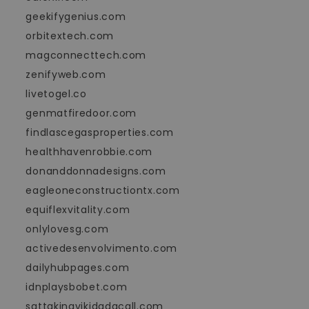
geekifygenius.com
orbitextech.com
magconnecttech.com
zenifyweb.com
livetogel.co
genmatfiredoor.com
findlascegasproperties.com
healthhavenrobbie.com
donanddonnadesigns.com
eagleoneconstructiontx.com
equiflexvitality.com
onlylovesg.com
activedesenvolvimento.com
dailyhubpages.com
idnplaysbobet.com
sattakingvikidadacall.com