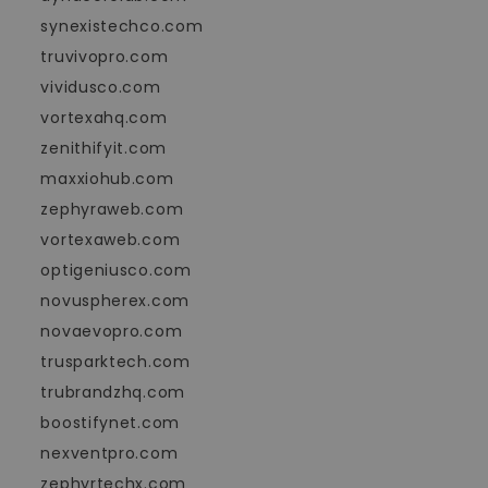
synexistechco.com
truvivopro.com
vividusco.com
vortexahq.com
zenithifyit.com
maxxiohub.com
zephyraweb.com
vortexaweb.com
optigeniusco.com
novuspherex.com
novaevopro.com
trusparktech.com
trubrandzhq.com
boostifynet.com
nexventpro.com
zephyrtechx.com