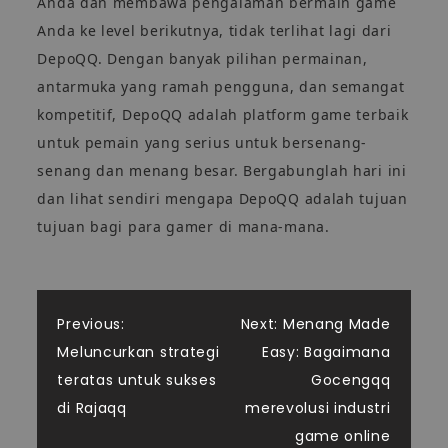
Anda dan membawa pengalaman bermain game
Anda ke level berikutnya, tidak terlihat lagi dari
DepoQQ. Dengan banyak pilihan permainan,
antarmuka yang ramah pengguna, dan semangat
kompetitif, DepoQQ adalah platform game terbaik
untuk pemain yang serius untuk bersenang-
senang dan menang besar. Bergabunglah hari ini
dan lihat sendiri mengapa DepoQQ adalah tujuan
tujuan bagi para gamer di mana-mana.
Post
Previous:
Next:
Menang Made
Meluncurkan strategi
Easy: Bagaimana
navigation
teratas untuk sukses
Gocengqq
di Rajaqq
merevolusi industri
game online