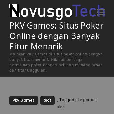
Skip
to
content
PKV Games: Situs Poker
Online dengan Banyak
Fitur Menarik
Mainkan PKV Games di situs poker online dengan
banyak fitur menarik. Nikmati berbagai
permainan poker dengan peluang menang besar
dan fitur unggulan.
,
Tagged
pkv games
,
Pkv Games
Slot
slot