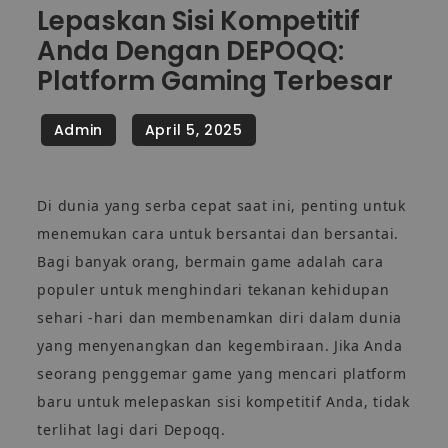
Lepaskan Sisi Kompetitif
Anda Dengan DEPOQQ:
Platform Gaming Terbesar
Di dunia yang serba cepat saat ini, penting untuk
menemukan cara untuk bersantai dan bersantai.
Bagi banyak orang, bermain game adalah cara
populer untuk menghindari tekanan kehidupan
sehari -hari dan membenamkan diri dalam dunia
yang menyenangkan dan kegembiraan. Jika Anda
seorang penggemar game yang mencari platform
baru untuk melepaskan sisi kompetitif Anda, tidak
terlihat lagi dari Depoqq.