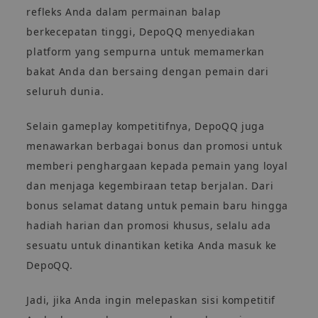
refleks Anda dalam permainan balap
berkecepatan tinggi, DepoQQ menyediakan
platform yang sempurna untuk memamerkan
bakat Anda dan bersaing dengan pemain dari
seluruh dunia.
Selain gameplay kompetitifnya, DepoQQ juga
menawarkan berbagai bonus dan promosi untuk
memberi penghargaan kepada pemain yang loyal
dan menjaga kegembiraan tetap berjalan. Dari
bonus selamat datang untuk pemain baru hingga
hadiah harian dan promosi khusus, selalu ada
sesuatu untuk dinantikan ketika Anda masuk ke
DepoQQ.
Jadi, jika Anda ingin melepaskan sisi kompetitif