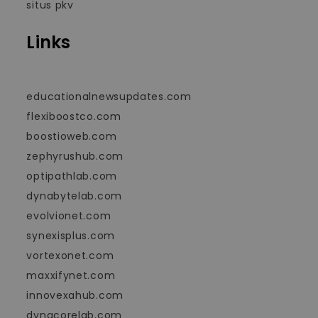
situs pkv
Links
educationalnewsupdates.com
flexiboostco.com
boostioweb.com
zephyrushub.com
optipathlab.com
dynabytelab.com
evolvionet.com
synexisplus.com
vortexonet.com
maxxifynet.com
innovexahub.com
dynacorelab.com