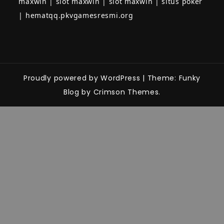
maxwin
|
slot maxwin
|
slot maxwin
|
situs poker
|
hematqq.pkvgamesresmi.org
Proudly powered by WordPress
|
Theme: Funky
Blog by Crimson Themes.