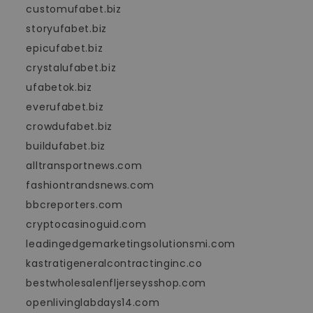
customufabet.biz
storyufabet.biz
epicufabet.biz
crystalufabet.biz
ufabetok.biz
everufabet.biz
crowdufabet.biz
buildufabet.biz
alltransportnews.com
fashiontrandsnews.com
bbcreporters.com
cryptocasinoguid.com
leadingedgemarketingsolutionsmi.com
kastratigeneralcontractinginc.co
bestwholesalenfljerseysshop.com
openlivinglabdays14.com