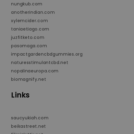
nungkub.com
anotherindian.com
xylemcider.com
taniaetiago.com
juzfitketo.com
pasomaga.com
impactgardencbdgummies.org
naturesstimulantcbd.net
nopalinaeuropa.com
biomagnify.net
Links
saucyukiah.com
beikastreet.net