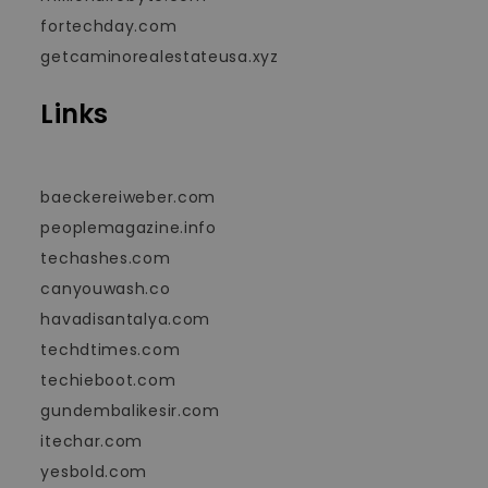
fortechday.com
getcaminorealestateusa.xyz
Links
baeckereiweber.com
peoplemagazine.info
techashes.com
canyouwash.co
havadisantalya.com
techdtimes.com
techieboot.com
gundembalikesir.com
itechar.com
yesbold.com