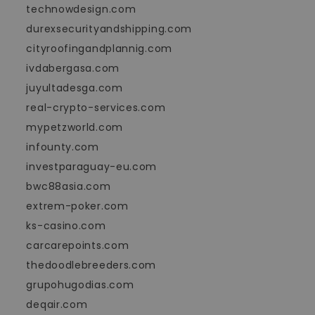
technowdesign.com
durexsecurityandshipping.com
cityroofingandplannig.com
ivdabergasa.com
juyultadesga.com
real-crypto-services.com
mypetzworld.com
infounty.com
investparaguay-eu.com
bwc88asia.com
extrem-poker.com
ks-casino.com
carcarepoints.com
thedoodlebreeders.com
grupohugodias.com
deqair.com