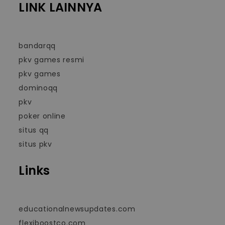
LINK LAINNYA
bandarqq
pkv games resmi
pkv games
dominoqq
pkv
poker online
situs qq
situs pkv
Links
educationalnewsupdates.com
flexiboostco.com