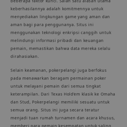
beberapa faktor kunci. Salah satu alasan utama
keberhasilannya adalah komitmennya untuk
menyediakan lingkungan game yang aman dan
aman bagi para penggunanya. Situs ini
menggunakan teknologi enkripsi canggih untuk
melindungi informasi pribadi dan keuangan
pemain, memastikan bahwa data mereka selalu
dirahasiakan.
Selain keamanan, pokerpelangi juga berfokus
pada menawarkan beragam permainan poker
untuk melayani pemain dari semua tingkat
keterampilan. Dari Texas Hold’em klasik ke Omaha
dan Stud, Pokerpelangi memiliki sesuatu untuk
semua orang. Situs ini juga secara teratur
menjadi tuan rumah turnamen dan acara khusus,
memberi para pemain kesempatan untuk saling