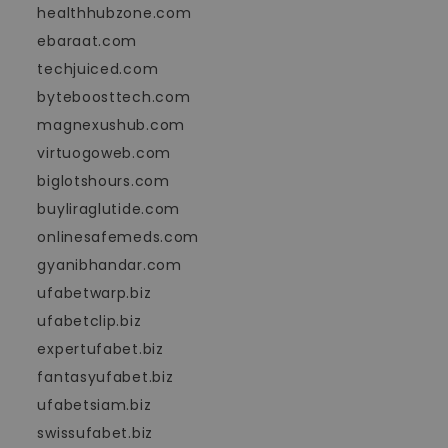
healthhubzone.com
ebaraat.com
techjuiced.com
byteboosttech.com
magnexushub.com
virtuogoweb.com
biglotshours.com
buyliraglutide.com
onlinesafemeds.com
gyanibhandar.com
ufabetwarp.biz
ufabetclip.biz
expertufabet.biz
fantasyufabet.biz
ufabetsiam.biz
swissufabet.biz