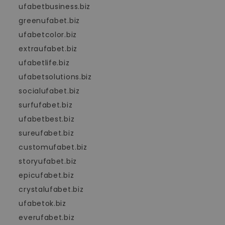
ufabetbusiness.biz
greenufabet.biz
ufabetcolor.biz
extraufabet.biz
ufabetlife.biz
ufabetsolutions.biz
socialufabet.biz
surfufabet.biz
ufabetbest.biz
sureufabet.biz
customufabet.biz
storyufabet.biz
epicufabet.biz
crystalufabet.biz
ufabetok.biz
everufabet.biz