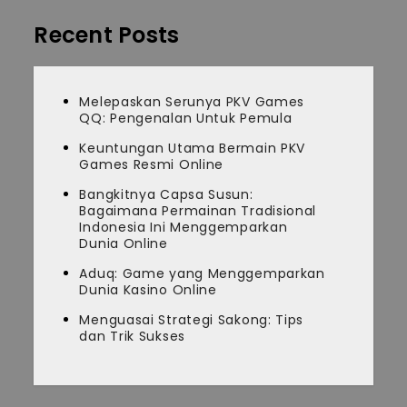
Recent Posts
Melepaskan Serunya PKV Games
QQ: Pengenalan Untuk Pemula
Keuntungan Utama Bermain PKV
Games Resmi Online
Bangkitnya Capsa Susun:
Bagaimana Permainan Tradisional
Indonesia Ini Menggemparkan
Dunia Online
Aduq: Game yang Menggemparkan
Dunia Kasino Online
Menguasai Strategi Sakong: Tips
dan Trik Sukses