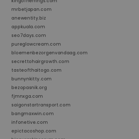
kingofherrings.com
mrbetjapan.com
anewentity.biz
appkuala.com
seo7days.com
pureglowcream.com
bloemenbezorgenvandaag.com
secrettohairgrowth.com
tasteofthaitogo.com
bunnynkitty.com
bezopasnik.org
fjmnxga.com
saigonstartransport.com
bangmaxwin.com
infonetive.com
epictacoshop.com