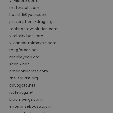
virylstore.com
motorstell.com
health150years.com
prescriptions-drug.org
technocrewsolution.com
viraltokvibes.com
vivianebritoimoveis.com
magforbes.net
monkeycap.org
sdenix.net
amarinhillcrest.com
the-tourist.org
advogato.net
isafebag.net
bloombergz.com
enterpriseboosts.com