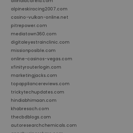
allindiacafela.com
alpineskiracing2007.com
casino-vulkan-online.net
pitrepower.com
mediatown360.com
digitaleyestrainclinic.com
missionposible.com
online-casinos-vegas.com
xfinityrouterlogin.com
marketingjacks.com
topappliancereviews.com
trickytechupdates.com
hindiabhimaan.com
khabresach.com
thecbdblogs.com
autoresearchchemicals.com