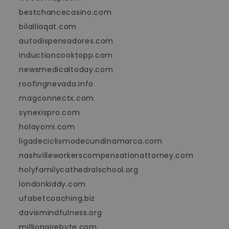
bestchancecasino.com
bilalliaqat.com
autodispensadores.com
inductioncooktopp.com
newsmedicaltoday.com
roofingnevada.info
magconnectx.com
synexispro.com
holayomi.com
ligadeciclismodecundinamarca.com
nashvilleworkerscompensationattorney.com
holyfamilycathedralschool.org
londonkiddy.com
ufabetcoaching.biz
davismindfulness.org
millionairebyte.com