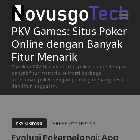
Skip
to
content
PKV Games: Situs Poker
Online dengan Banyak
Fitur Menarik
Mainkan PKV Games di situs poker online dengan
banyak fitur menarik. Nikmati berbagai
permainan poker dengan peluang menang besar
dan fitur unggulan.
Tagged
pkv games
Pkv Games
Evolusi Pokerpelangi: Apa