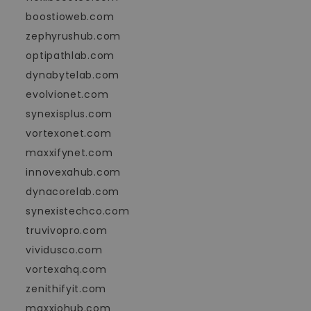
boostioweb.com
zephyrushub.com
optipathlab.com
dynabytelab.com
evolvionet.com
synexisplus.com
vortexonet.com
maxxifynet.com
innovexahub.com
dynacorelab.com
synexistechco.com
truvivopro.com
vividusco.com
vortexahq.com
zenithifyit.com
maxxiohub.com