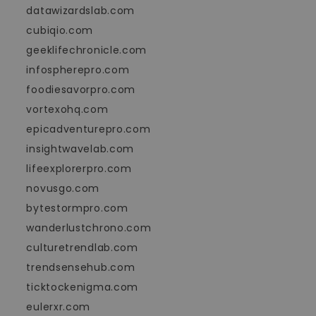
datawizardslab.com
cubiqio.com
geeklifechronicle.com
infospherepro.com
foodiesavorpro.com
vortexohq.com
epicadventurepro.com
insightwavelab.com
lifeexplorerpro.com
novusgo.com
bytestormpro.com
wanderlustchrono.com
culturetrendlab.com
trendsensehub.com
ticktockenigma.com
eulerxr.com