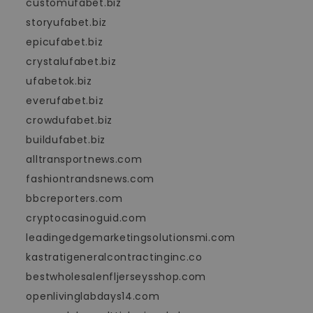
customufabet.biz
storyufabet.biz
epicufabet.biz
crystalufabet.biz
ufabetok.biz
everufabet.biz
crowdufabet.biz
buildufabet.biz
alltransportnews.com
fashiontrandsnews.com
bbcreporters.com
cryptocasinoguid.com
leadingedgemarketingsolutionsmi.com
kastratigeneralcontractinginc.co
bestwholesalenfljerseysshop.com
openlivinglabdays14.com