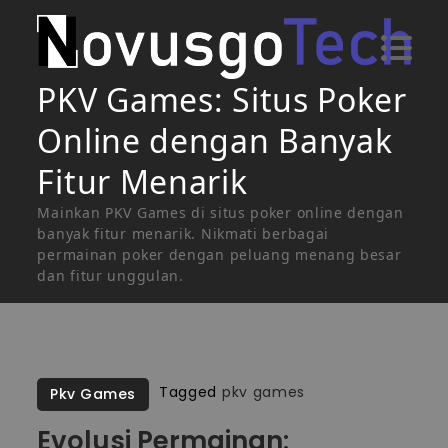
Skip
to
content
PKV Games: Situs Poker
Online dengan Banyak
Fitur Menarik
Mainkan PKV Games di situs poker online dengan
banyak fitur menarik. Nikmati berbagai
permainan poker dengan peluang menang besar
dan fitur unggulan.
Tagged
pkv games
Pkv Games
Evolusi Permainan: