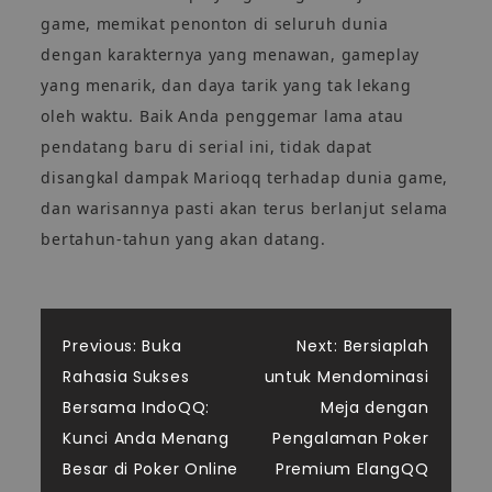
game, memikat penonton di seluruh dunia
dengan karakternya yang menawan, gameplay
yang menarik, dan daya tarik yang tak lekang
oleh waktu. Baik Anda penggemar lama atau
pendatang baru di serial ini, tidak dapat
disangkal dampak Marioqq terhadap dunia game,
dan warisannya pasti akan terus berlanjut selama
bertahun-tahun yang akan datang.
Post
Previous:
Buka
Next:
Bersiaplah
Rahasia Sukses
untuk Mendominasi
navigation
Bersama IndoQQ:
Meja dengan
Kunci Anda Menang
Pengalaman Poker
Besar di Poker Online
Premium ElangQQ