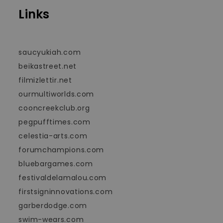
Links
saucyukiah.com
beikastreet.net
filmizlettir.net
ourmultiworlds.com
cooncreekclub.org
pegpufftimes.com
celestia-arts.com
forumchampions.com
bluebargames.com
festivaldelamalou.com
firstsigninnovations.com
garberdodge.com
swim-wears.com