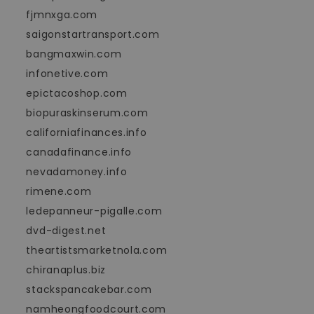
fjmnxga.com
saigonstartransport.com
bangmaxwin.com
infonetive.com
epictacoshop.com
biopuraskinserum.com
californiafinances.info
canadafinance.info
nevadamoney.info
rimene.com
ledepanneur-pigalle.com
dvd-digest.net
theartistsmarketnola.com
chiranaplus.biz
stackspancakebar.com
namheongfoodcourt.com