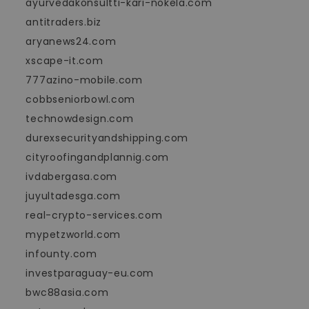
ayurvedakonsultti-kari-nokela.com
antitraders.biz
aryanews24.com
xscape-it.com
777azino-mobile.com
cobbseniorbowl.com
technowdesign.com
durexsecurityandshipping.com
cityroofingandplannig.com
ivdabergasa.com
juyultadesga.com
real-crypto-services.com
mypetzworld.com
infounty.com
investparaguay-eu.com
bwc88asia.com