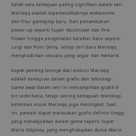
Salah satu kemajuan paling signifikan dalam seri
Marioqq adalah diperkenalkannya mekanisme
dan fitur gameplay baru. Dari penambahan
power-up seperti Super Mushroom dan Fire
Flower hingga pengenalan karakter baru seperti
Luigi dan Putri Daisy, setiap seri baru Marioqq
menghadirkan sesuatu yang segar dan menarik.
Aspek penting lainnya dari evolusi Marioqq
adalah kemajuan dalam grafis dan teknologi.
Game awal dalam seri ini menampilkan grafik 8-
bit sederhana, tetapi seiring kemajuan teknologi,
ketelitian visual Marioqq juga meningkat. Saat
ini, pemain dapat merasakan grafis definisi tinggi
yang menakjubkan dalam game seperti Super
Mario Odyssey, yang menghidupkan dunia Mario