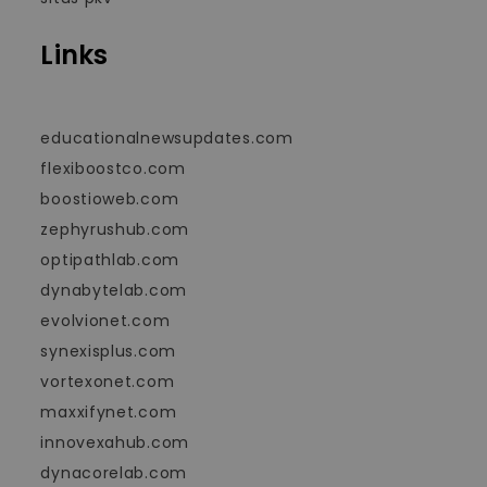
Links
educationalnewsupdates.com
flexiboostco.com
boostioweb.com
zephyrushub.com
optipathlab.com
dynabytelab.com
evolvionet.com
synexisplus.com
vortexonet.com
maxxifynet.com
innovexahub.com
dynacorelab.com