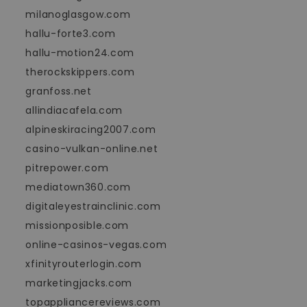
milanoglasgow.com
hallu-forte3.com
hallu-motion24.com
therockskippers.com
granfoss.net
allindiacafela.com
alpineskiracing2007.com
casino-vulkan-online.net
pitrepower.com
mediatown360.com
digitaleyestrainclinic.com
missionposible.com
online-casinos-vegas.com
xfinityrouterlogin.com
marketingjacks.com
topappliancereviews.com