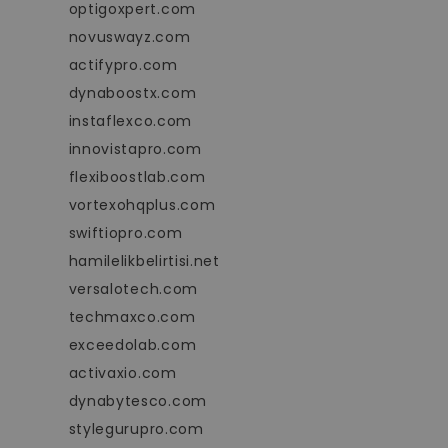
optigoxpert.com
novuswayz.com
actifypro.com
dynaboostx.com
instaflexco.com
innovistapro.com
flexiboostlab.com
vortexohqplus.com
swiftiopro.com
hamilelikbelirtisi.net
versalotech.com
techmaxco.com
exceedolab.com
activaxio.com
dynabytesco.com
stylegurupro.com