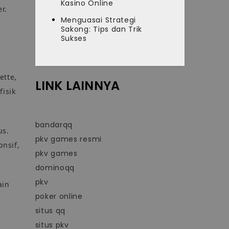
Kasino Online
r.
Menguasai Strategi
Sakong: Tips dan Trik
n
Sukses
ette,
LINK LAINNYA
isik
bandarqq
us.
pkv games resmi
nsif,
pkv games
dominoqq
pkv
ain
poker online
situs qq
situs pkv