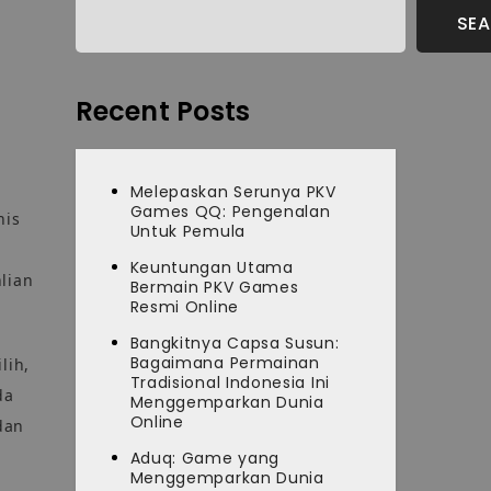
SE
Recent Posts
Melepaskan Serunya PKV
Games QQ: Pengenalan
nis
Untuk Pemula
Keuntungan Utama
lian
Bermain PKV Games
Resmi Online
Bangkitnya Capsa Susun:
Bagaimana Permainan
lih,
Tradisional Indonesia Ini
da
Menggemparkan Dunia
Online
dan
Aduq: Game yang
Menggemparkan Dunia