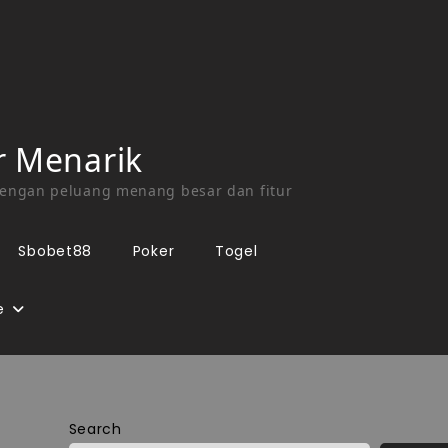
r Menarik
dengan peluang menang besar dan fitur
Sbobet88
Poker
Togel
e
Search