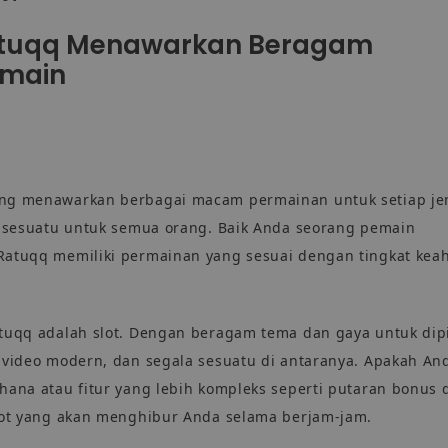
 Ratuqq Menawarkan Beragam
emain
ang menawarkan berbagai macam permainan untuk setiap je
i sesuatu untuk semua orang. Baik Anda seorang pemain
Ratuqq memiliki permainan yang sesuai dengan tingkat keah
tuqq adalah slot. Dengan beragam tema dan gaya untuk dipi
 video modern, dan segala sesuatu di antaranya. Apakah An
hana atau fitur yang lebih kompleks seperti putaran bonus 
slot yang akan menghibur Anda selama berjam-jam.