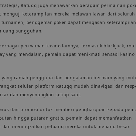
strategis, Ratuqq juga menawarkan beragam permainan poke
t menguji keterampilan mereka melawan lawan dari seluruh
n turnamen, penggemar poker dapat mengasah keterampila
h uang sungguhan.
erbagai permainan kasino lainnya, termasuk blackjack, roul
lay yang mendalam, pemain dapat menikmati sensasi kasino f
ka yang ramah pengguna dan pengalaman bermain yang mul
angkat seluler, platform Ratuqq mudah dinavigasi dan respo
car dan menyenangkan setiap saat.
bonus dan promosi untuk memberi penghargaan kepada pem
mbutan hingga putaran gratis, pemain dapat memanfaatkan
a dan meningkatkan peluang mereka untuk menang besar.