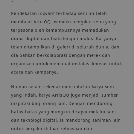
Pendekatan inovatif terhadap seni ini telah
membuat ArtisQQ memiliki pengikut setia yang
terpesona oleh kemampuannya memadukan
dunia digital dan fisik dengan mulus. Karyanya
telah ditampilkan di galeri di seluruh dunia, dan
dia bahkan berkolaborasi dengan merek dan
organisasi untuk membuat instalasi khusus untuk
acara dan kampanye.
Namun selain sekedar menciptakan karya seni
yang indah, karya ArtisQQ juga menjadi sumber
inspirasi bagi orang lain. Dengan mendorong
batas-batas yang mungkin dicapai melalui seni
dan teknologi digital, ia mendorong seniman lain
untuk berpikir di luar kebiasaan dan