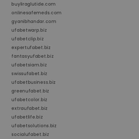
buyliraglutide.com
onlinesafemeds.com
gyanibhandar.com
ufabetwarp.biz
ufabetclip.biz
expertufabet.biz
fantasyufabet.biz
ufabetsiam.biz
swissufabet.biz
ufabetbusiness.biz
greenufabet.biz
ufabetcolor.biz
extraufabet.biz
ufabetlife.biz
ufabetsolutions.biz
socialufabet.biz