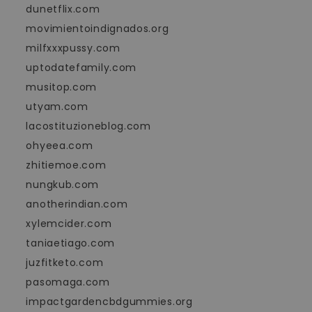
dunetflix.com
movimientoindignados.org
milfxxxpussy.com
uptodatefamily.com
musitop.com
utyam.com
lacostituzioneblog.com
ohyeea.com
zhitiemoe.com
nungkub.com
anotherindian.com
xylemcider.com
taniaetiago.com
juzfitketo.com
pasomaga.com
impactgardencbdgummies.org