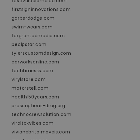
festivaldelamalou.com
firstsigninnovations.com
garberdodge.com
swim-wears.com
forgrantedmedia.com
peolpstar.com
tylerscustomdesign.com
carworksonline.com
techtimesss.com
virylstore.com
motorstell.com
health150years.com
prescriptions-drug.org
technocrewsolution.com
viraltokvibes.com
vivianebritoimoveis.com