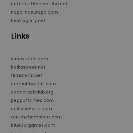
naturesstimulantcbd.net
nopalinaeuropa.com
biomagnify.net
Links
saucyukiah.com
beikastreet.net
filmizlettir.net
ourmultiworlds.com
cooncreekclub.org
pegpufftimes.com
celestia-arts.com
forumchampions.com
bluebargames.com