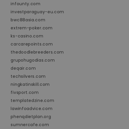
infounty.com
investparaguay-eu.com
bwc88asia.com
extrem-poker.com
ks-casino.com
carcarepoints.com
thedoodlebreeders.com
grupohugodias.com
deqair.com
techsilvers.com
ningkatinskill.com
fivsport.com
templatedzine.com
lawinfoadvice.com
phenqdietplan.org
sumnercafe.com