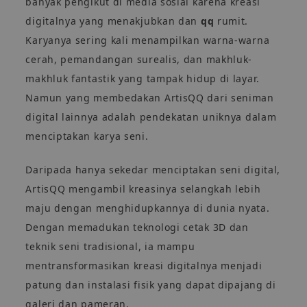
banyak pengikut di media sosial karena kreasi
digitalnya yang menakjubkan dan
qq
rumit.
Karyanya sering kali menampilkan warna-warna
cerah, pemandangan surealis, dan makhluk-
makhluk fantastik yang tampak hidup di layar.
Namun yang membedakan ArtisQQ dari seniman
digital lainnya adalah pendekatan uniknya dalam
menciptakan karya seni.
Daripada hanya sekedar menciptakan seni digital,
ArtisQQ mengambil kreasinya selangkah lebih
maju dengan menghidupkannya di dunia nyata.
Dengan memadukan teknologi cetak 3D dan
teknik seni tradisional, ia mampu
mentransformasikan kreasi digitalnya menjadi
patung dan instalasi fisik yang dapat dipajang di
galeri dan pameran.