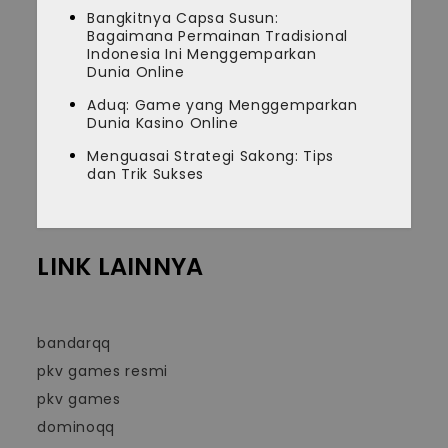
Bangkitnya Capsa Susun:
Bagaimana Permainan Tradisional
Indonesia Ini Menggemparkan
Dunia Online
Aduq: Game yang Menggemparkan
Dunia Kasino Online
Menguasai Strategi Sakong: Tips
dan Trik Sukses
LINK LAINNYA
bandarqq
pkv games resmi
pkv games
dominoqq