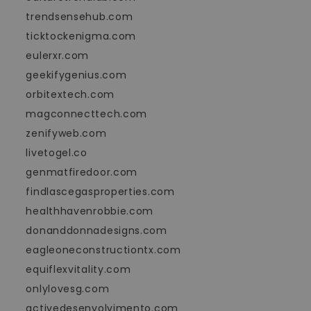
trendsensehub.com
ticktockenigma.com
eulerxr.com
geekifygenius.com
orbitextech.com
magconnecttech.com
zenifyweb.com
livetogel.co
genmatfiredoor.com
findlascegasproperties.com
healthhavenrobbie.com
donanddonnadesigns.com
eagleoneconstructiontx.com
equiflexvitality.com
onlylovesg.com
activedesenvolvimento.com