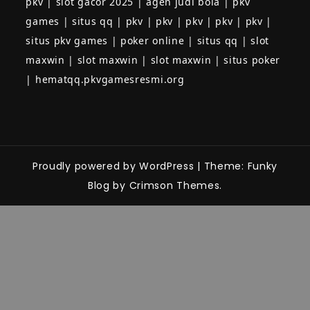
pkv
|
slot gacor 2025
|
agen judi bola
|
pkv
games
|
situs qq
|
pkv
|
pkv
|
pkv
|
pkv
|
pkv
|
situs pkv games
|
poker online
|
situs qq
|
slot
maxwin
|
slot maxwin
|
slot maxwin
|
situs poker
|
hematqq.pkvgamesresmi.org
Proudly powered by WordPress
|
Theme: Funky
Blog by Crimson Themes.