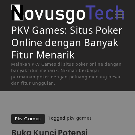
Skip
to
content
PKV Games: Situs Poker
Online dengan Banyak
Fitur Menarik
Mainkan PKV Games di situs poker online dengan
banyak fitur menarik. Nikmati berbagai
permainan poker dengan peluang menang besar
dan fitur unggulan.
Tagged
pkv games
Pkv Games
Buka Kunci Potensi