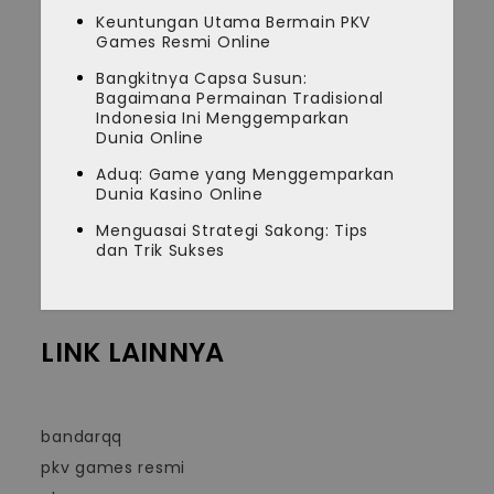
Keuntungan Utama Bermain PKV
Games Resmi Online
Bangkitnya Capsa Susun:
Bagaimana Permainan Tradisional
Indonesia Ini Menggemparkan
Dunia Online
Aduq: Game yang Menggemparkan
Dunia Kasino Online
Menguasai Strategi Sakong: Tips
dan Trik Sukses
LINK LAINNYA
bandarqq
pkv games resmi