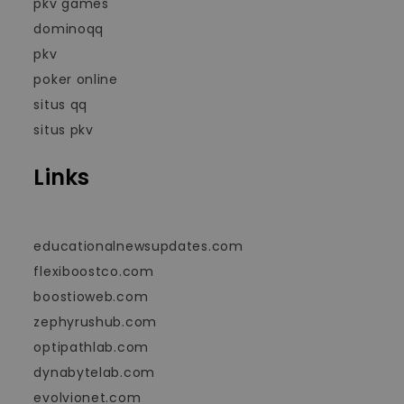
pkv games
dominoqq
pkv
poker online
situs qq
situs pkv
Links
educationalnewsupdates.com
flexiboostco.com
boostioweb.com
zephyrushub.com
optipathlab.com
dynabytelab.com
evolvionet.com