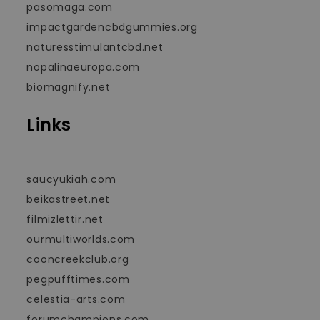
pasomaga.com
impactgardencbdgummies.org
naturesstimulantcbd.net
nopalinaeuropa.com
biomagnify.net
Links
saucyukiah.com
beikastreet.net
filmizlettir.net
ourmultiworlds.com
cooncreekclub.org
pegpufftimes.com
celestia-arts.com
forumchampions.com