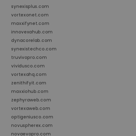
synexisplus.com
vortexonet.com
maxxifynet.com
innovexahub.com
dynacorelab.com
synexistechco.com
truvivopro.com
vividusco.com
vortexahq.com
zenithifyit.com
maxxiohub.com
zephyraweb.com
vortexaweb.com
optigeniusco.com
novuspherex.com
novaevopro.com