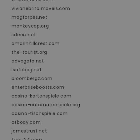
vivianebritoimoveis.com
magforbes.net
monkeycap.org
sdenix.net
amarinhillcrest.com
the-tourist.org
advogato.net
isafebag.net
bloombergz.com
enterpriseboosts.com
casino-kartenspiele.com
casino-automatenspiele.org
casino-tischspiele.com
otbody.com
jamestrust.net
trenz24.com