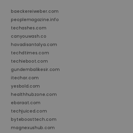
baeckereiweber.com
peoplemagazine.info
techashes.com
canyouwash.co
havadisantalya.com
techdtimes.com
techieboot.com
gundembalikesir.com
itechar.com
yesbold.com
healthhubzone.com
ebaraat.com
techjuiced.com
byteboosttech.com
magnexushub.com