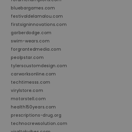
bluebargames.com
festivaldelamalou.com
firstsigninnovations.com
garberdodge.com
swim-wears.com
forgrantedmedia.com
peolpstar.com
tylerscustomdesign.com
carworksonline.com
techtimesss.com
virylstore.com
motorstell.com
health150years.com
prescriptions-drug.org
technocrewsolution.com
viraltokvibes.com