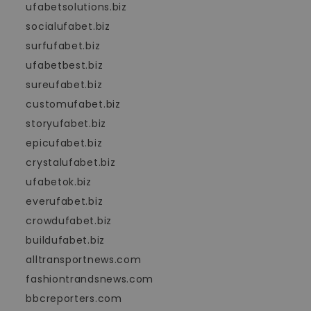
ufabetsolutions.biz
socialufabet.biz
surfufabet.biz
ufabetbest.biz
sureufabet.biz
customufabet.biz
storyufabet.biz
epicufabet.biz
crystalufabet.biz
ufabetok.biz
everufabet.biz
crowdufabet.biz
buildufabet.biz
alltransportnews.com
fashiontrandsnews.com
bbcreporters.com