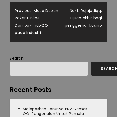
Post
Previous:
Masa Depan
Next:
Rajajudiqq:
Poker Online:
Tujuan akhir bagi
navigation
Dampak IndoQQ
penggemar kasino
pada Industri
Search
SEARC
Recent Posts
Melepaskan Serunya PKV Games
QQ: Pengenalan Untuk Pemula