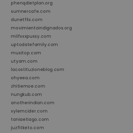
phenqdietplan.org
sumnercafe.com
dunetflix.com
movimientoindignados.org
milfxxxpussy.com
uptodatefamily.com
musitop.com
utyam.com
lacostituzioneblog.com
ohyeea.com
zhitiemoe.com
nungkub.com
anotherindian.com
xylemcider.com
taniaetiago.com
juzfitketo.com