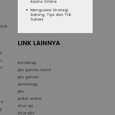
Kasino Online
Menguasai Strategi
Sakong: Tips dan Trik
Sukses
ntuk
LINK LAINNYA
di
n,
bandarqq
at
pkv games resmi
pkv games
dominoqq
pkv
poker online
si
situs qq
ng
situs pkv