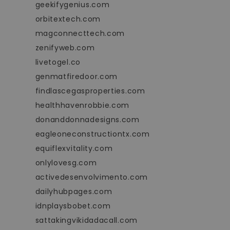
geekifygenius.com
orbitextech.com
magconnecttech.com
zenifyweb.com
livetogel.co
genmatfiredoor.com
findlascegasproperties.com
healthhavenrobbie.com
donanddonnadesigns.com
eagleoneconstructiontx.com
equiflexvitality.com
onlylovesg.com
activedesenvolvimento.com
dailyhubpages.com
idnplaysbobet.com
sattakingvikidadacall.com