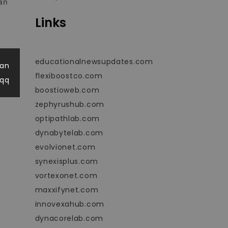
an
Links
educationalnewsupdates.com
gan
flexiboostco.com
oqq
boostioweb.com
zephyrushub.com
optipathlab.com
dynabytelab.com
evolvionet.com
synexisplus.com
vortexonet.com
maxxifynet.com
innovexahub.com
dynacorelab.com