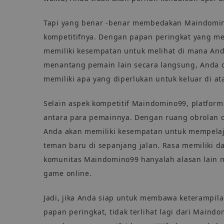
Tapi yang benar -benar membedakan Maindomino9
kompetitifnya. Dengan papan peringkat yang me
memiliki kesempatan untuk melihat di mana And
menantang pemain lain secara langsung, Anda 
memiliki apa yang diperlukan untuk keluar di at
Selain aspek kompetitif Maindomino99, platfor
antara para pemainnya. Dengan ruang obrolan 
Anda akan memiliki kesempatan untuk mempelaja
teman baru di sepanjang jalan. Rasa memiliki 
komunitas Maindomino99 hanyalah alasan lain 
game online.
Jadi, jika Anda siap untuk membawa keterampil
papan peringkat, tidak terlihat lagi dari Mai