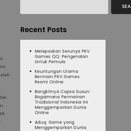
SE
Recent Posts
Melepaskan Serunya PKV
Games QQ: Pengenalan
si
Untuk Pemula
ino
Keuntungan Utama
dalah
Bermain PKV Games
Resmi Online
Bangkitnya Capsa Susun:
Bagaimana Permainan
dan
Tradisional Indonesia Ini
si
Menggemparkan Dunia
Online
99
g
Aduq: Game yang
Menggemparkan Dunia