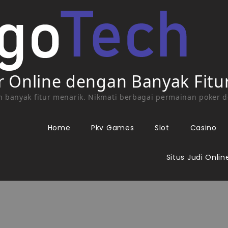
r Online dengan Banyak Fitu
n banyak fitur menarik. Nikmati berbagai permainan poker 
Home
Pkv Games
Slot
Casino
Situs Judi Onlin