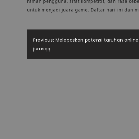
ramah pengguna, sifat kompetitif, dan rasa k
untuk menjadi juara game. Daftar hari ini dan 
Post
Previous:
Melepaskan potensi taruhan onlin
jurusqq
navigation