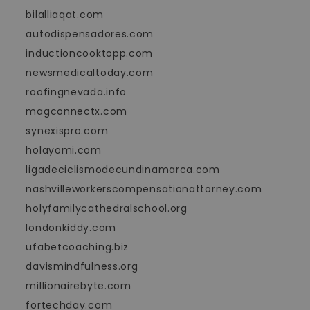
bilalliaqat.com
autodispensadores.com
inductioncooktopp.com
newsmedicaltoday.com
roofingnevada.info
magconnectx.com
synexispro.com
holayomi.com
ligadeciclismodecundinamarca.com
nashvilleworkerscompensationattorney.com
holyfamilycathedralschool.org
londonkiddy.com
ufabetcoaching.biz
davismindfulness.org
millionairebyte.com
fortechday.com