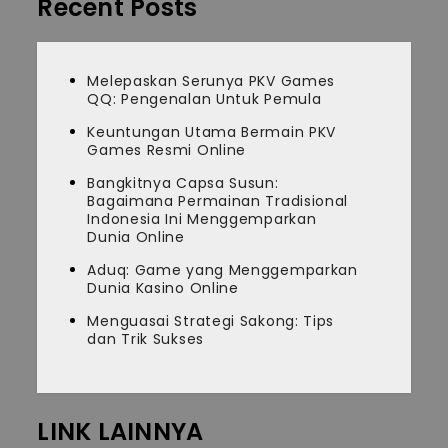
Recent Posts
Melepaskan Serunya PKV Games
QQ: Pengenalan Untuk Pemula
Keuntungan Utama Bermain PKV
Games Resmi Online
Bangkitnya Capsa Susun:
Bagaimana Permainan Tradisional
Indonesia Ini Menggemparkan
Dunia Online
Aduq: Game yang Menggemparkan
Dunia Kasino Online
Menguasai Strategi Sakong: Tips
dan Trik Sukses
LINK LAINNYA