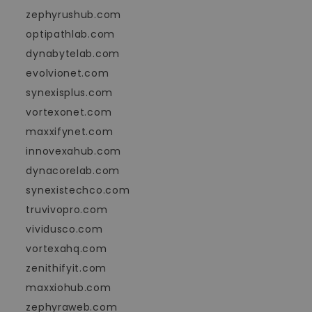
zephyrushub.com
optipathlab.com
dynabytelab.com
evolvionet.com
synexisplus.com
vortexonet.com
maxxifynet.com
innovexahub.com
dynacorelab.com
synexistechco.com
truvivopro.com
vividusco.com
vortexahq.com
zenithifyit.com
maxxiohub.com
zephyraweb.com