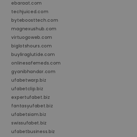
ebaraat.com
techjuiced.com
byteboosttech.com
magnexushub.com
virtuogoweb.com
biglotshours.com
buyliraglutide.com
onlinesafemeds.com
gyanibhandar.com
ufabetwarp.biz
ufabetclip.biz
expertufabet.biz
fantasyufabet.biz
ufabetsiam.biz
swissufabet.biz
ufabetbusiness.biz