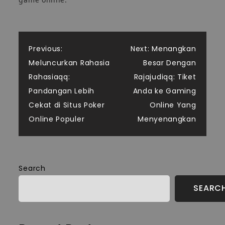
Post
Previous:
Next:
Menangkan
Meluncurkan Rahasia
Besar Dengan
navigation
Rahasiaqq:
Rajajudiqq: Tiket
Pandangan Lebih
Anda ke Gaming
Cekat di Situs Poker
Online Yang
Online Populer
Menyenangkan
Search
SEARC