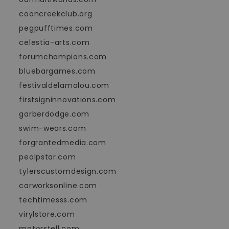
cooncreekclub.org
pegpufftimes.com
celestia-arts.com
forumchampions.com
bluebargames.com
festivaldelamalou.com
firstsigninnovations.com
garberdodge.com
swim-wears.com
forgrantedmedia.com
peolpstar.com
tylerscustomdesign.com
carworksonline.com
techtimesss.com
virylstore.com
motorstell.com