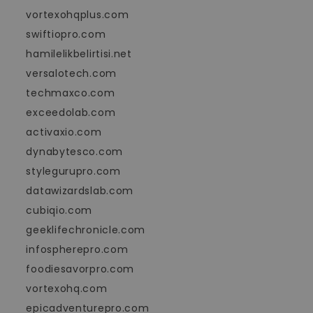
vortexohqplus.com
swiftiopro.com
hamilelikbelirtisi.net
versalotech.com
techmaxco.com
exceedolab.com
activaxio.com
dynabytesco.com
stylegurupro.com
datawizardslab.com
cubiqio.com
geeklifechronicle.com
infospherepro.com
foodiesavorpro.com
vortexohq.com
epicadventurepro.com