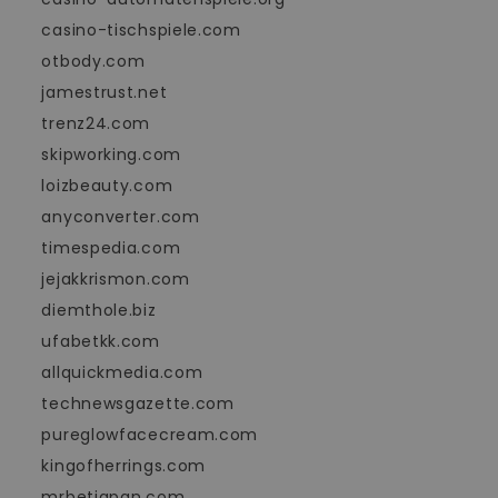
casino-tischspiele.com
otbody.com
jamestrust.net
trenz24.com
skipworking.com
loizbeauty.com
anyconverter.com
timespedia.com
jejakkrismon.com
diemthole.biz
ufabetkk.com
allquickmedia.com
technewsgazette.com
pureglowfacecream.com
kingofherrings.com
mrbetjapan.com