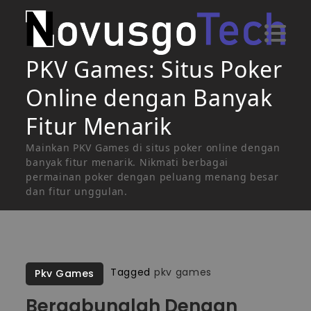
Skip
to
content
PKV Games: Situs Poker
Online dengan Banyak
Fitur Menarik
Mainkan PKV Games di situs poker online dengan
banyak fitur menarik. Nikmati berbagai
permainan poker dengan peluang menang besar
dan fitur unggulan.
Tagged
pkv games
Pkv Games
Bergabunglah Dengan