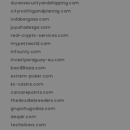
durexsecurityandshipping.com
cityroofingandplannig.com
ivdabergasa.com
juyultadesga.com
real-crypto-services.com
mypetzworld.com
infounty.com
investparaguay-eu.com
bwc88asia.com
extrem-poker.com
ks-casino.com
carcarepoints.com
thedoodlebreeders.com
grupohugodias.com
deqair.com
techsilvers.com