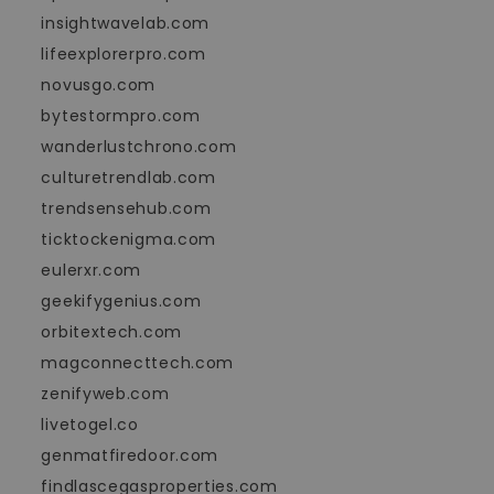
insightwavelab.com
lifeexplorerpro.com
novusgo.com
bytestormpro.com
wanderlustchrono.com
culturetrendlab.com
trendsensehub.com
ticktockenigma.com
eulerxr.com
geekifygenius.com
orbitextech.com
magconnecttech.com
zenifyweb.com
livetogel.co
genmatfiredoor.com
findlascegasproperties.com