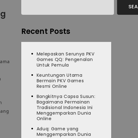
SE
ng
Recent Posts
Melepaskan Serunya PKV
Games QQ: Pengenalan
sama
Untuk Pemula
a
Keuntungan Utama
n
Bermain PKV Games
Resmi Online
Bangkitnya Capsa Susun:
Bagaimana Permainan
n
Tradisional Indonesia Ini
yang
Menggemparkan Dunia
Online
Aduq: Game yang
Menggemparkan Dunia