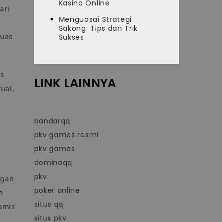
Kasino Online
ari
Menguasai Strategi
Sakong: Tips dan Trik
luas
Sukses
as
LINK LAINNYA
ual,
bandarqq
pkv games resmi
pkv games
dominoqq
pkv
ngan
poker online
n
situs qq
amis
situs pkv