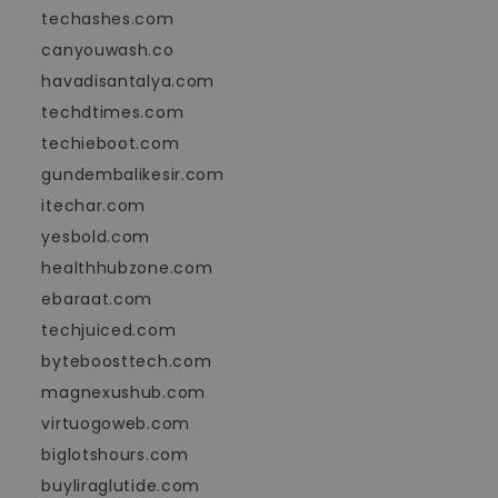
techashes.com
canyouwash.co
havadisantalya.com
techdtimes.com
techieboot.com
gundembalikesir.com
itechar.com
yesbold.com
healthhubzone.com
ebaraat.com
techjuiced.com
byteboosttech.com
magnexushub.com
virtuogoweb.com
biglotshours.com
buyliraglutide.com