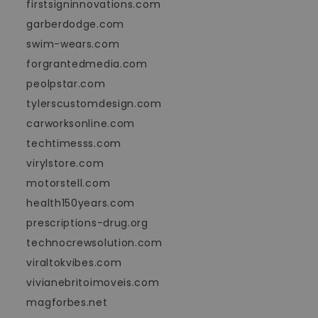
firstsigninnovations.com
garberdodge.com
swim-wears.com
forgrantedmedia.com
peolpstar.com
tylerscustomdesign.com
carworksonline.com
techtimesss.com
virylstore.com
motorstell.com
health150years.com
prescriptions-drug.org
technocrewsolution.com
viraltokvibes.com
vivianebritoimoveis.com
magforbes.net