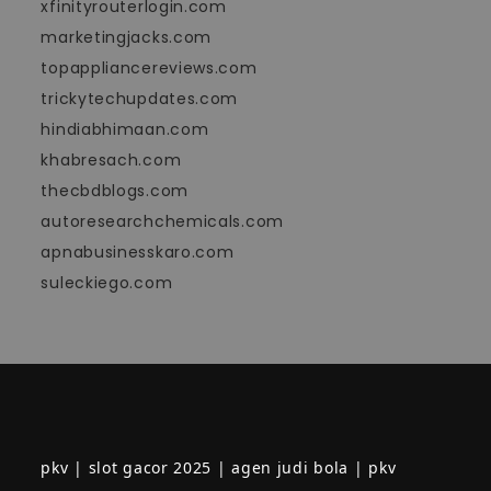
xfinityrouterlogin.com
marketingjacks.com
topappliancereviews.com
trickytechupdates.com
hindiabhimaan.com
khabresach.com
thecbdblogs.com
autoresearchchemicals.com
apnabusinesskaro.com
suleckiego.com
pkv
|
slot gacor 2025
|
agen judi bola
|
pkv