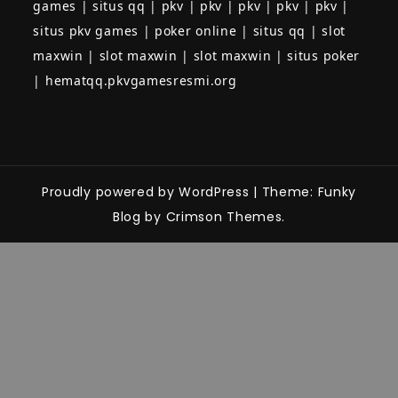
games
|
situs qq
|
pkv
|
pkv
|
pkv
|
pkv
|
pkv
|
situs pkv games
|
poker online
|
situs qq
|
slot
maxwin
|
slot maxwin
|
slot maxwin
|
situs poker
|
hematqq.pkvgamesresmi.org
Proudly powered by WordPress
|
Theme: Funky
Blog by Crimson Themes.