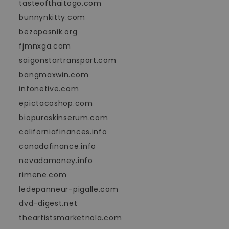
tasteofthaitogo.com
bunnynkitty.com
bezopasnik.org
fjmnxga.com
saigonstartransport.com
bangmaxwin.com
infonetive.com
epictacoshop.com
biopuraskinserum.com
californiafinances.info
canadafinance.info
nevadamoney.info
rimene.com
ledepanneur-pigalle.com
dvd-digest.net
theartistsmarketnola.com