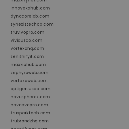
innovexahub.com
dynacorelab.com
synexistechco.com
truvivopro.com
vividusco.com
vortexahq.com
zenithifyit.com
maxxiohub.com
zephyraweb.com
vortexaweb.com
optigeniusco.com
novuspherex.com
novaevopro.com
trusparktech.com
trubrandzhq.com
boostifynet.com