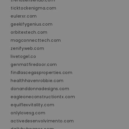
ticktockenigma.com
eulerxr.com
geekifygenius.com
orbitextech.com
magconnecttech.com
zenifyweb.com
livetogel.co
genmatfiredoor.com
findlascegasproperties.com
healthhavenrobbie.com
donanddonnadesigns.com
eagleoneconstructiontx.com
equiflexvitality.com
onlylovesg.com
activedesenvolvimento.com
dailyhubpages.com