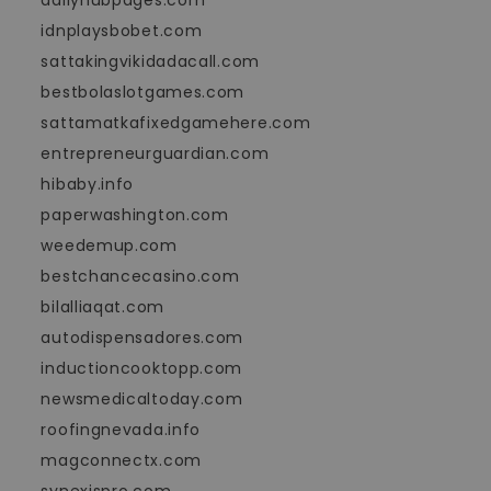
idnplaysbobet.com
sattakingvikidadacall.com
bestbolaslotgames.com
sattamatkafixedgamehere.com
entrepreneurguardian.com
hibaby.info
paperwashington.com
weedemup.com
bestchancecasino.com
bilalliaqat.com
autodispensadores.com
inductioncooktopp.com
newsmedicaltoday.com
roofingnevada.info
magconnectx.com
synexispro.com