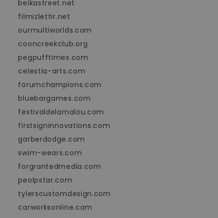
beikastreet.net
filmizlettir.net
ourmultiworlds.com
cooncreekclub.org
pegpufftimes.com
celestia-arts.com
forumchampions.com
bluebargames.com
festivaldelamalou.com
firstsigninnovations.com
garberdodge.com
swim-wears.com
forgrantedmedia.com
peolpstar.com
tylerscustomdesign.com
carworksonline.com