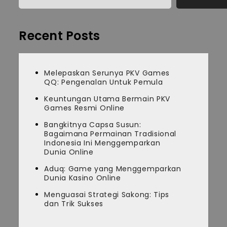
Recent Posts
Melepaskan Serunya PKV Games
QQ: Pengenalan Untuk Pemula
Keuntungan Utama Bermain PKV
Games Resmi Online
Bangkitnya Capsa Susun:
Bagaimana Permainan Tradisional
Indonesia Ini Menggemparkan
Dunia Online
Aduq: Game yang Menggemparkan
Dunia Kasino Online
Menguasai Strategi Sakong: Tips
dan Trik Sukses