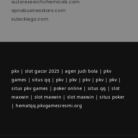
autoresearchchemicals.com
apnabusinesskaro.com
suleckiego.com
pkv
|
slot gacor 2025
|
agen judi bola
|
pkv
games
|
situs qq
|
pkv
|
pkv
|
pkv
|
pkv
|
pkv
|
situs pkv games
|
poker online
|
situs qq
|
slot
maxwin
|
slot maxwin
|
slot maxwin
|
situs poker
|
hematqq.pkvgamesresmi.org