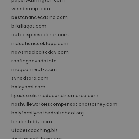
weedemup.com
bestchancecasino.com
bilalliaqat.com
autodispensadores.com
inductioncooktopp.com
newsmedicaltoday.com
roofingnevada.info
magconnectx.com
synexispro.com
holayomi.com
ligadeciclismodecundinamarca.com
nashvilleworkerscompensationattorney.com
holyfamilycathedralschool.org
londonkiddy.com
ufabetcoaching.biz
davismindfulness.org