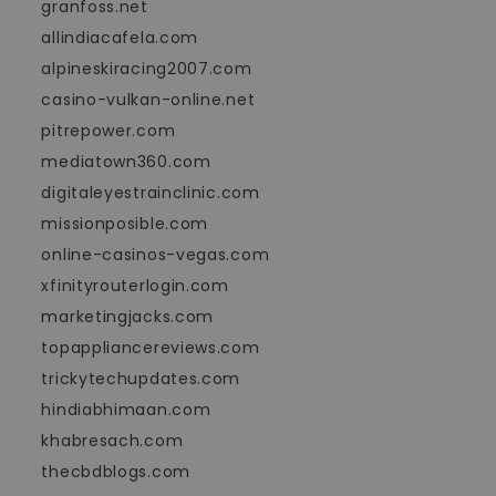
granfoss.net
allindiacafela.com
alpineskiracing2007.com
casino-vulkan-online.net
pitrepower.com
mediatown360.com
digitaleyestrainclinic.com
missionposible.com
online-casinos-vegas.com
xfinityrouterlogin.com
marketingjacks.com
topappliancereviews.com
trickytechupdates.com
hindiabhimaan.com
khabresach.com
thecbdblogs.com