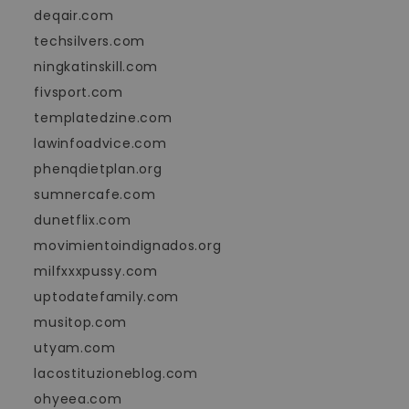
deqair.com
techsilvers.com
ningkatinskill.com
fivsport.com
templatedzine.com
lawinfoadvice.com
phenqdietplan.org
sumnercafe.com
dunetflix.com
movimientoindignados.org
milfxxxpussy.com
uptodatefamily.com
musitop.com
utyam.com
lacostituzioneblog.com
ohyeea.com