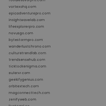
vortexohq.com
epicadventurepro.com
insightwavelab.com
lifeexplorerpro.com
novusgo.com
bytestormpro.com
wanderlustchrono.com
culturetrendlab.com
trendsensehub.com
ticktockenigma.com
eulerxr.com
geekifygenius.com
orbitextech.com
magconnecttech.com
zenifyweb.com
livetogel.co