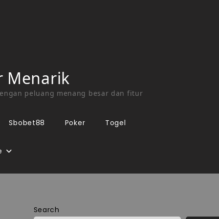
r Menarik
dengan peluang menang besar dan fitur
Sbobet88
Poker
Togel
e
Search