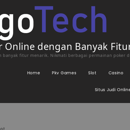
r Online dengan Banyak Fitu
n banyak fitur menarik. Nikmati berbagai permainan poker 
Home
Pkv Games
Slot
Casino
Situs Judi Onlin
lot