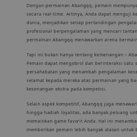
Dengan permainan Abangqq, pemain mempunyai
secara real-time. Artinya, Anda dapat menguji 
dunia, menjadikan setiap pertandingan pengal
profesional berpengalaman yang mencari tantan
permainan Abangqq menawarkan arena bermain 
Tapi ini bukan hanya tentang kemenangan – Ab
Pemain dapat mengobrol dan berinteraksi satu
persahabatan yang menambah pengalaman kesel
selamat kepada mereka atas permainan yang ba
kesenangan ekstra pada kompetisi.
Selain aspek kompetitif, Abangqq juga menawar
hingga hadiah loyalitas, ada banyak peluang u
memainkan game favorit Anda. Hal ini menamba
memberikan pemain lebih banyak alasan untuk b