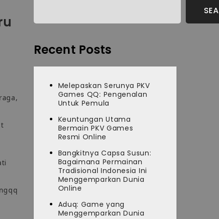
SE
ru
Recent Posts
Melepaskan Serunya PKV
Games QQ: Pengenalan
raga,
Untuk Pemula
Keuntungan Utama
t
Bermain PKV Games
Resmi Online
Bangkitnya Capsa Susun:
Bagaimana Permainan
ti
Tradisional Indonesia Ini
Menggemparkan Dunia
Online
angqq
Aduq: Game yang
Menggemparkan Dunia