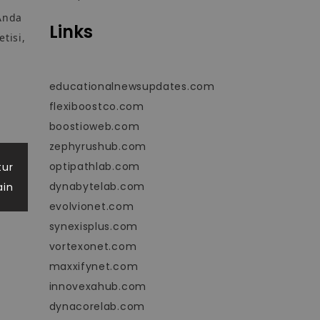
Anda
Links
tisi,
educationalnewsupdates.com
flexiboostco.com
boostioweb.com
zephyrushub.com
optipathlab.com
tur
dynabytelab.com
ain
evolvionet.com
synexisplus.com
vortexonet.com
maxxifynet.com
innovexahub.com
dynacorelab.com