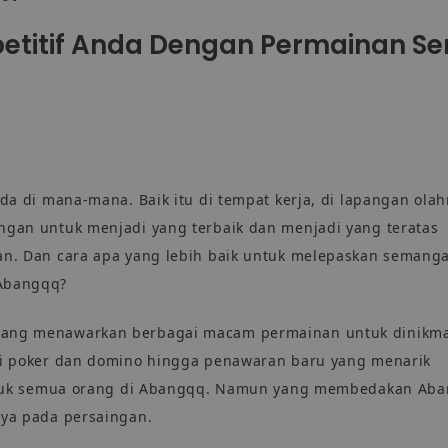
titif Anda Dengan Permainan Se
ada di mana-mana. Baik itu di tempat kerja, di lapangan olah
ngan untuk menjadi yang terbaik dan menjadi yang teratas
kan. Dan cara apa yang lebih baik untuk melepaskan semanga
 Abangqq?
 yang menawarkan berbagai macam permainan untuk dinikma
rti poker dan domino hingga penawaran baru yang menarik
u untuk semua orang di Abangqq. Namun yang membedakan Ab
nya pada persaingan.