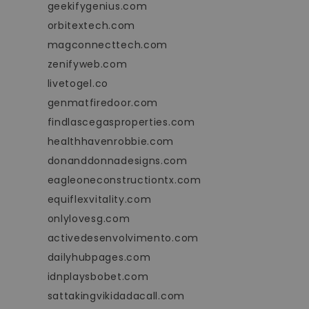
geekifygenius.com
orbitextech.com
magconnecttech.com
zenifyweb.com
livetogel.co
genmatfiredoor.com
findlascegasproperties.com
healthhavenrobbie.com
donanddonnadesigns.com
eagleoneconstructiontx.com
equiflexvitality.com
onlylovesg.com
activedesenvolvimento.com
dailyhubpages.com
idnplaysbobet.com
sattakingvikidadacall.com