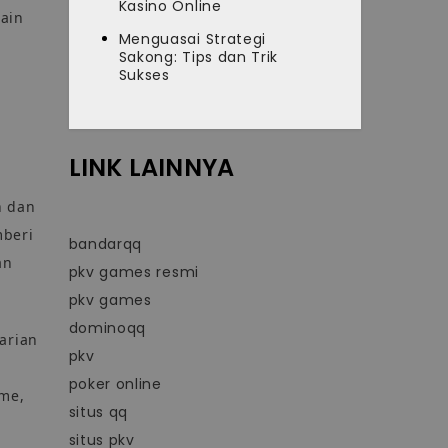
Kasino Online
ain
Menguasai Strategi
Sakong: Tips dan Trik
Sukses
LINK LAINNYA
n dan
mberi
bandarqq
an
pkv games resmi
pkv games
dominoqq
arian
pkv
poker online
me,
situs qq
situs pkv