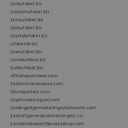
sureufabet.biz
customufabet.biz
storyufabet.biz
epicufabet.biz
crystalufabet.biz
ufabetok.biz
everufabet.biz
crowdufabet.biz
buildufabet.biz
alltransportnews.com
fashiontrandsnews.com
bbcreporters.com
cryptocasinoguid.com
leadingedgemarketingsolutionsmi.com
kastratigeneralcontractinginc.co
bestwholesalenfljerseysshop.com