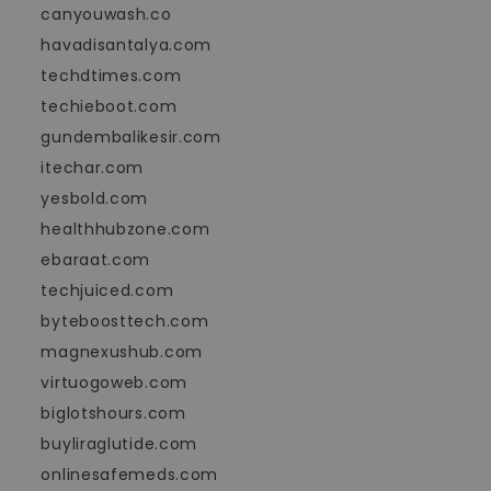
canyouwash.co
havadisantalya.com
techdtimes.com
techieboot.com
gundembalikesir.com
itechar.com
yesbold.com
healthhubzone.com
ebaraat.com
techjuiced.com
byteboosttech.com
magnexushub.com
virtuogoweb.com
biglotshours.com
buyliraglutide.com
onlinesafemeds.com