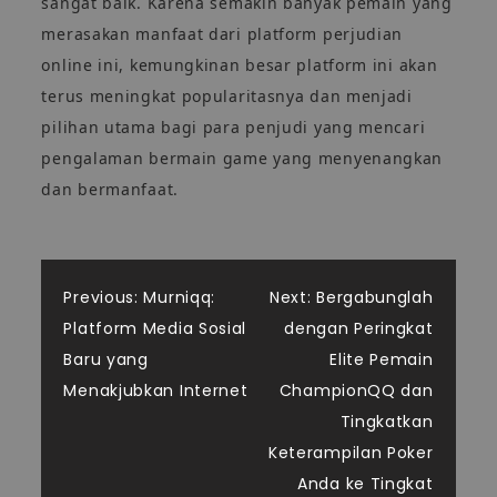
sangat baik. Karena semakin banyak pemain yang
merasakan manfaat dari platform perjudian
online ini, kemungkinan besar platform ini akan
terus meningkat popularitasnya dan menjadi
pilihan utama bagi para penjudi yang mencari
pengalaman bermain game yang menyenangkan
dan bermanfaat.
Post
Previous:
Murniqq:
Next:
Bergabunglah
Platform Media Sosial
dengan Peringkat
navigation
Baru yang
Elite Pemain
Menakjubkan Internet
ChampionQQ dan
Tingkatkan
Keterampilan Poker
Anda ke Tingkat