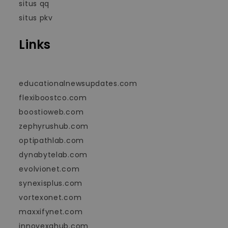
situs qq
situs pkv
Links
educationalnewsupdates.com
flexiboostco.com
boostioweb.com
zephyrushub.com
optipathlab.com
dynabytelab.com
evolvionet.com
synexisplus.com
vortexonet.com
maxxifynet.com
innovexahub.com