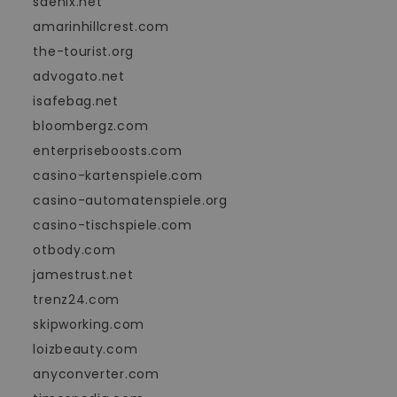
sdenix.net
amarinhillcrest.com
the-tourist.org
advogato.net
isafebag.net
bloombergz.com
enterpriseboosts.com
casino-kartenspiele.com
casino-automatenspiele.org
casino-tischspiele.com
otbody.com
jamestrust.net
trenz24.com
skipworking.com
loizbeauty.com
anyconverter.com