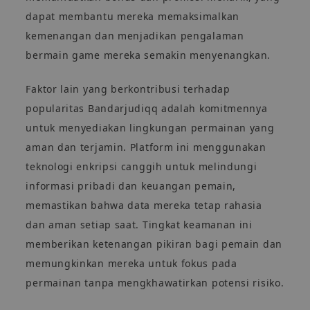
dapat membantu mereka memaksimalkan
kemenangan dan menjadikan pengalaman
bermain game mereka semakin menyenangkan.
Faktor lain yang berkontribusi terhadap
popularitas Bandarjudiqq adalah komitmennya
untuk menyediakan lingkungan permainan yang
aman dan terjamin. Platform ini menggunakan
teknologi enkripsi canggih untuk melindungi
informasi pribadi dan keuangan pemain,
memastikan bahwa data mereka tetap rahasia
dan aman setiap saat. Tingkat keamanan ini
memberikan ketenangan pikiran bagi pemain dan
memungkinkan mereka untuk fokus pada
permainan tanpa mengkhawatirkan potensi risiko.