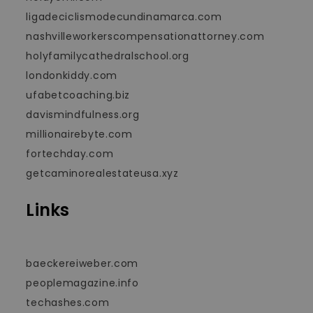
ligadeciclismodecundinamarca.com
nashvilleworkerscompensationattorney.com
holyfamilycathedralschool.org
londonkiddy.com
ufabetcoaching.biz
davismindfulness.org
millionairebyte.com
fortechday.com
getcaminorealestateusa.xyz
Links
baeckereiweber.com
peoplemagazine.info
techashes.com