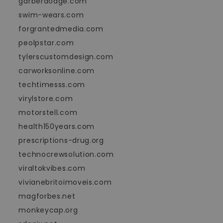
garberdodge.com
swim-wears.com
forgrantedmedia.com
peolpstar.com
tylerscustomdesign.com
carworksonline.com
techtimesss.com
virylstore.com
motorstell.com
health150years.com
prescriptions-drug.org
technocrewsolution.com
viraltokvibes.com
vivianebritoimoveis.com
magforbes.net
monkeycap.org