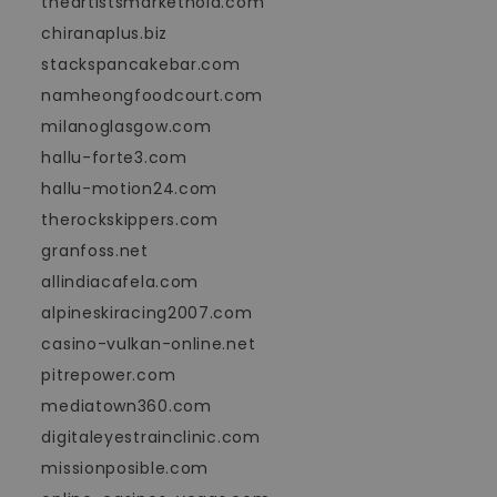
theartistsmarketnola.com
chiranaplus.biz
stackspancakebar.com
namheongfoodcourt.com
milanoglasgow.com
hallu-forte3.com
hallu-motion24.com
therockskippers.com
granfoss.net
allindiacafela.com
alpineskiracing2007.com
casino-vulkan-online.net
pitrepower.com
mediatown360.com
digitaleyestrainclinic.com
missionposible.com