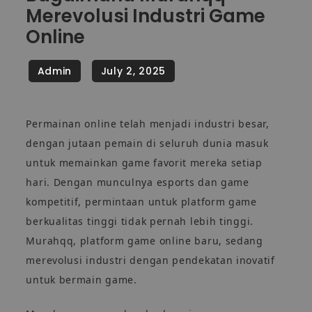
Merevolusi Industri Game
Online
Permainan online telah menjadi industri besar,
dengan jutaan pemain di seluruh dunia masuk
untuk memainkan game favorit mereka setiap
hari. Dengan munculnya esports dan game
kompetitif, permintaan untuk platform game
berkualitas tinggi tidak pernah lebih tinggi.
Murahqq, platform game online baru, sedang
merevolusi industri dengan pendekatan inovatif
untuk bermain game.