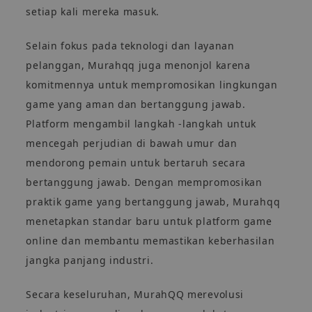
setiap kali mereka masuk.
Selain fokus pada teknologi dan layanan
pelanggan, Murahqq juga menonjol karena
komitmennya untuk mempromosikan lingkungan
game yang aman dan bertanggung jawab.
Platform mengambil langkah -langkah untuk
mencegah perjudian di bawah umur dan
mendorong pemain untuk bertaruh secara
bertanggung jawab. Dengan mempromosikan
praktik game yang bertanggung jawab, Murahqq
menetapkan standar baru untuk platform game
online dan membantu memastikan keberhasilan
jangka panjang industri.
Secara keseluruhan, MurahQQ merevolusi