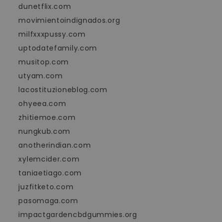
dunetflix.com
movimientoindignados.org
milfxxxpussy.com
uptodatefamily.com
musitop.com
utyam.com
lacostituzioneblog.com
ohyeea.com
zhitiemoe.com
nungkub.com
anotherindian.com
xylemcider.com
taniaetiago.com
juzfitketo.com
pasomaga.com
impactgardencbdgummies.org