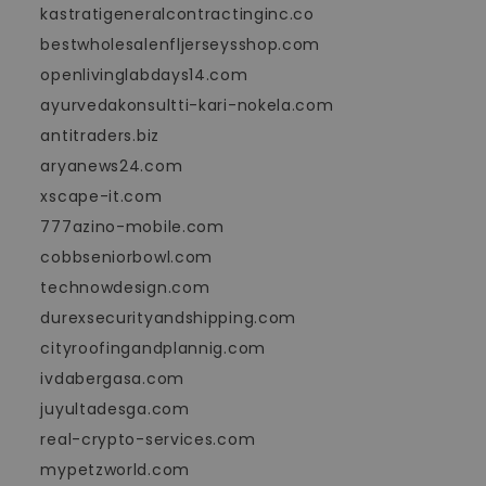
kastratigeneralcontractinginc.co
bestwholesalenfljerseysshop.com
openlivinglabdays14.com
ayurvedakonsultti-kari-nokela.com
antitraders.biz
aryanews24.com
xscape-it.com
777azino-mobile.com
cobbseniorbowl.com
technowdesign.com
durexsecurityandshipping.com
cityroofingandplannig.com
ivdabergasa.com
juyultadesga.com
real-crypto-services.com
mypetzworld.com