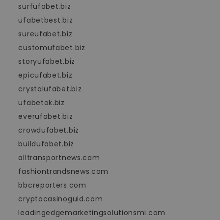
surfufabet.biz
ufabetbest.biz
sureufabet.biz
customufabet.biz
storyufabet.biz
epicufabet.biz
crystalufabet.biz
ufabetok.biz
everufabet.biz
crowdufabet.biz
buildufabet.biz
alltransportnews.com
fashiontrandsnews.com
bbcreporters.com
cryptocasinoguid.com
leadingedgemarketingsolutionsmi.com