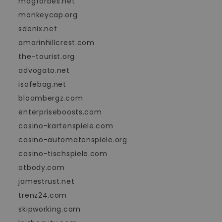
magforbes.net
monkeycap.org
sdenix.net
amarinhillcrest.com
the-tourist.org
advogato.net
isafebag.net
bloombergz.com
enterpriseboosts.com
casino-kartenspiele.com
casino-automatenspiele.org
casino-tischspiele.com
otbody.com
jamestrust.net
trenz24.com
skipworking.com