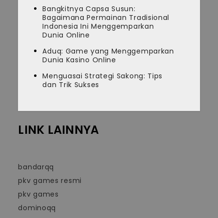
Bangkitnya Capsa Susun:
Bagaimana Permainan Tradisional
Indonesia Ini Menggemparkan
Dunia Online
Aduq: Game yang Menggemparkan
Dunia Kasino Online
Menguasai Strategi Sakong: Tips
dan Trik Sukses
LINK LAINNYA
bandarqq
pkv games resmi
pkv games
dominoqq