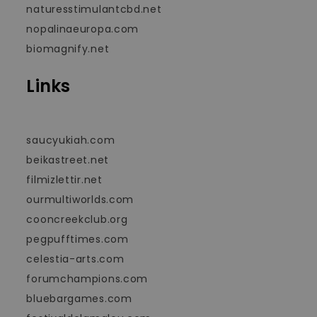
naturesstimulantcbd.net
nopalinaeuropa.com
biomagnify.net
Links
saucyukiah.com
beikastreet.net
filmizlettir.net
ourmultiworlds.com
cooncreekclub.org
pegpufftimes.com
celestia-arts.com
forumchampions.com
bluebargames.com