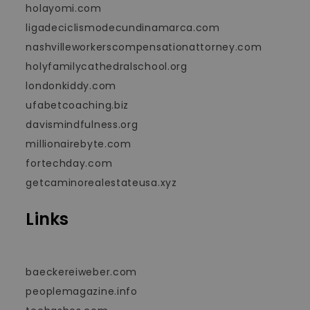
holayomi.com
ligadeciclismodecundinamarca.com
nashvilleworkerscompensationattorney.com
holyfamilycathedralschool.org
londonkiddy.com
ufabetcoaching.biz
davismindfulness.org
millionairebyte.com
fortechday.com
getcaminorealestateusa.xyz
Links
baeckereiweber.com
peoplemagazine.info