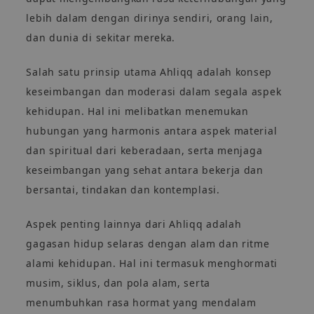
lebih dalam dengan dirinya sendiri, orang lain,
dan dunia di sekitar mereka.
Salah satu prinsip utama Ahliqq adalah konsep
keseimbangan dan moderasi dalam segala aspek
kehidupan. Hal ini melibatkan menemukan
hubungan yang harmonis antara aspek material
dan spiritual dari keberadaan, serta menjaga
keseimbangan yang sehat antara bekerja dan
bersantai, tindakan dan kontemplasi.
Aspek penting lainnya dari Ahliqq adalah
gagasan hidup selaras dengan alam dan ritme
alami kehidupan. Hal ini termasuk menghormati
musim, siklus, dan pola alam, serta
menumbuhkan rasa hormat yang mendalam