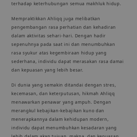
terhadap keterhubungan semua makhluk hidup.
Mempraktikkan Ahliqq juga melibatkan
pengembangan rasa perhatian dan kehadiran
dalam aktivitas sehari-hari. Dengan hadir
sepenuhnya pada saat ini dan menumbuhkan
rasa syukur atas kegembiraan hidup yang
sederhana, individu dapat merasakan rasa damai
dan kepuasan yang lebih besar.
Di dunia yang semakin ditandai dengan stres,
kecemasan, dan keterputusan, hikmah Ahliqq
menawarkan penawar yang ampuh. Dengan
merangkul kebajikan-kebajikan kuno dan
menerapkannya dalam kehidupan modern,
individu dapat menumbuhkan kesadaran yang
lebih dalam akan tujuan, makna, dan kepuasan