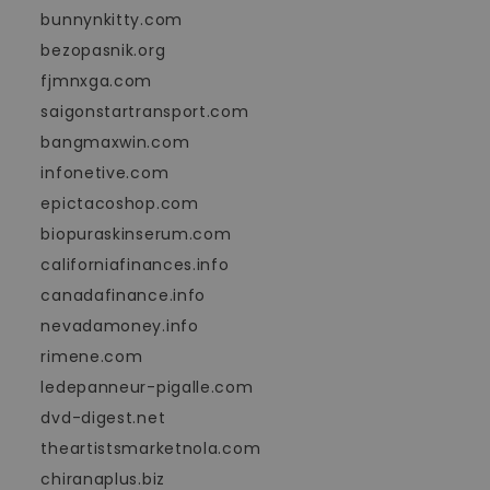
bunnynkitty.com
bezopasnik.org
fjmnxga.com
saigonstartransport.com
bangmaxwin.com
infonetive.com
epictacoshop.com
biopuraskinserum.com
californiafinances.info
canadafinance.info
nevadamoney.info
rimene.com
ledepanneur-pigalle.com
dvd-digest.net
theartistsmarketnola.com
chiranaplus.biz