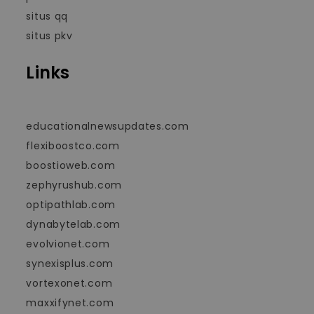
situs qq
situs pkv
Links
educationalnewsupdates.com
flexiboostco.com
boostioweb.com
zephyrushub.com
optipathlab.com
dynabytelab.com
evolvionet.com
synexisplus.com
vortexonet.com
maxxifynet.com