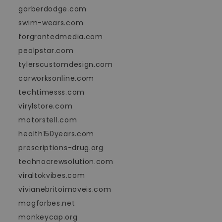
garberdodge.com
swim-wears.com
forgrantedmedia.com
peolpstar.com
tylerscustomdesign.com
carworksonline.com
techtimesss.com
virylstore.com
motorstell.com
health150years.com
prescriptions-drug.org
technocrewsolution.com
viraltokvibes.com
vivianebritoimoveis.com
magforbes.net
monkeycap.org